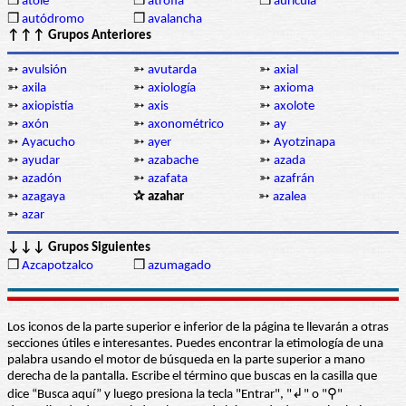
❒
atole
❒
atrofia
❒
aurícula
❒
autódromo
❒
avalancha
↑↑↑ Grupos Anteriores
➳
avulsión
➳
avutarda
➳
axial
➳
axila
➳
axiología
➳
axioma
➳
axiopistía
➳
axis
➳
axolote
➳
axón
➳
axonométrico
➳
ay
➳
Ayacucho
➳
ayer
➳
Ayotzinapa
➳
ayudar
➳
azabache
➳
azada
➳
azadón
➳
azafata
➳
azafrán
➳
azagaya
✰ azahar
➳
azalea
➳
azar
↓↓↓ Grupos Siguientes
❒
Azcapotzalco
❒
azumagado
Los iconos de la parte superior e inferior de la página te llevarán a otras
secciones útiles e interesantes. Puedes encontrar la etimología de una
palabra usando el motor de búsqueda en la parte superior a mano
derecha de la pantalla. Escribe el término que buscas en la casilla que
dice “Busca aquí” y luego presiona la tecla "Entrar", "↲" o "⚲"