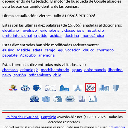
dependiendo de tu teclado. El motor de búsqueda de Google abajo es
para buscar contenido dentro de las páginas.
Última actualización: Viernes, Julio 31 05:08 PDT 2026
Estas son las últimas diez palabras (de 15.865) añadidas al diccionario:
elucidario
revulsivo
legionelosis
ciclosporiasis
histótrofo
preterintencional
críptido
achicar
doctrina
monocárpico
Estas diez entradas han sido modificadas recientemente:
elusivo
Matilde
atleta
carajo
equivocación
chuico
churrasco
papalote
Acapulco
anémona
Estas fueron las diez entradas más visitadas ayer:
chamaco
etimología
machihembrado
aguas
oniromancia
libertino
pavo
gorrión
refinamiento
chile
Política de Privacidad
-
Copyright
www.deChile.net. (c) 2001-2026 - Todos los
derechos reservados
Todo el material en estas páginas es producido por humanos sin usar
inteligencia