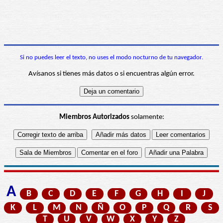
Si no puedes leer el texto, no uses el modo nocturno de tu navegador.
Avísanos si tienes más datos o si encuentras algún error.
Miembros Autorizados
solamente:
A
B
C
D
E
F
G
H
I
J
K
L
M
N
Ñ
O
P
Q
R
S
T
U
V
W
X
Y
Z