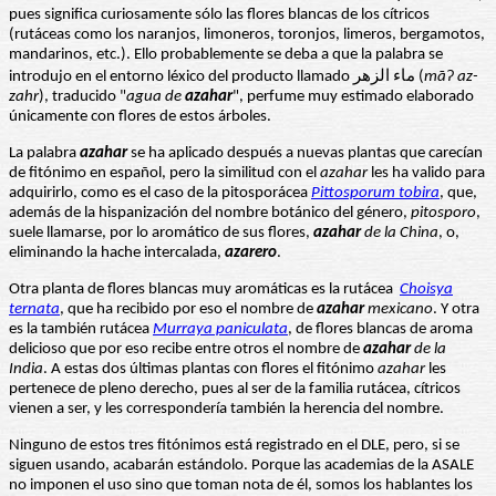
pues significa curiosamente sólo las flores blancas de los cítricos
(rutáceas como los naranjos, limoneros, toronjos, limeros, bergamotos,
mandarinos, etc.). Ello probablemente se deba a que la palabra se
introdujo en el entorno léxico del producto llamado ماء الزهر (
māʔ az-
zahr
), traducido "
agua de
azahar
", perfume muy estimado elaborado
únicamente con flores de estos árboles.
La palabra
azahar
se ha aplicado después a nuevas plantas que carecían
de fitónimo en español, pero la similitud con el
azahar
les ha valido para
adquirirlo, como es el caso de la pitosporácea
Pittosporum tobira
, que,
además de la hispanización del nombre botánico del género,
pitosporo
,
suele llamarse, por lo aromático de sus flores,
azahar
de la China
, o,
eliminando la hache intercalada,
azarero
.
Otra planta de flores blancas muy aromáticas es la rutácea
Choisya
ternata
, que ha recibido por eso el nombre de
azahar
mexicano
. Y otra
es la también rutácea
Murraya paniculata
, de flores blancas de aroma
delicioso que por eso recibe entre otros el nombre de
azahar
de la
India
. A estas dos últimas plantas con flores el fitónimo
azahar
les
pertenece de pleno derecho, pues al ser de la familia rutácea, cítricos
vienen a ser, y les correspondería también la herencia del nombre.
Ninguno de estos tres fitónimos está registrado en el DLE, pero, si se
siguen usando, acabarán estándolo. Porque las academias de la ASALE
no imponen el uso sino que toman nota de él, somos los hablantes los