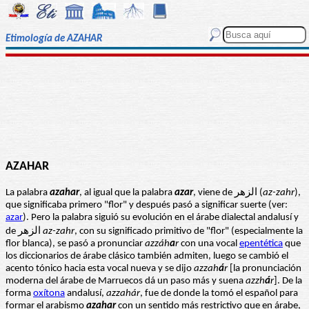
Etimología de AZAHAR
AZAHAR
La palabra
azahar
, al igual que la palabra
azar
, viene de الزهر (
az-zahr
),
que significaba primero "flor" y después pasó a significar suerte (ver:
azar
). Pero la palabra siguió su evolución en el árabe dialectal andalusí y
de الزهر
az-zahr
, con su significado primitivo de "flor" (especialmente la
flor blanca), se pasó a pronunciar
azzáh
a
r
con una vocal
epentética
que
los diccionarios de árabe clásico también admiten, luego se cambió el
acento tónico hacia esta vocal nueva y se dijo
azzah
á
r
[la pronunciación
moderna del árabe de Marruecos dá un paso más y suena
azzh
á
r
]. De la
forma
oxítona
andalusí,
azzahár
, fue de donde la tomó el español para
formar el arabismo
azahar
con un sentido más restrictivo que en árabe,