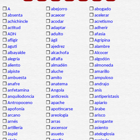
❒
A
❒
abejorro
❒
abogado
❒
absenta
❒
acaecer
❒
acelerar
❒
achichincle
❒
acodar
❒
acretismo
❒
actitud
❒
adaptar
❒
adherir
❒
ADN
❒
adulto
❒
afasia
❒
afligir
❒
ágil
❒
Agripina
❒
agutí
❒
ajedrez
❒
alambre
❒
albayalde
❒
alcachofa
❒
Alcocer
❒
alegría
❒
alfalfa
❒
algodón
❒
aliento
❒
almadén
❒
almoneda
❒
alpiste
❒
aluche
❒
amarillo
❒
ambuesta
❒
amito
❒
ampuloso
❒
anafre
❒
anatema
❒
andrajo
❒
anfetamina
❒
Angola
❒
anís
❒
anquilodoncia
❒
anticresis
❒
antiperístasis
❒
Antropoceno
❒
apache
❒
apiario
❒
apofonía
❒
apotincarse
❒
árabe
❒
arcano
❒
areología
❒
arisco
❒
arnés
❒
arras
❒
arrogante
❒
artillería
❒
ascensor
❒
asiento
❒
áspid
❒
asueto
❒
ateloglosia