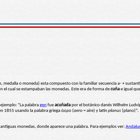
, medalla o moneda) esta compuesto con la familiar secuencia a- + sustanti
 con el cual se estampaban las monedas. Este era de forma de
cuña
e igual que
r ejemplo: "La palabra
gen
fue
acuñada
por el botánico danés Wilhelm Ludvi
 en 1855 usando la palabra griega ἀερο (
aero
= aire) y latín
planus
(plano)".
 antiguas monedas, donde aparece una palabra. Para ejemplos ver:
Andaluc