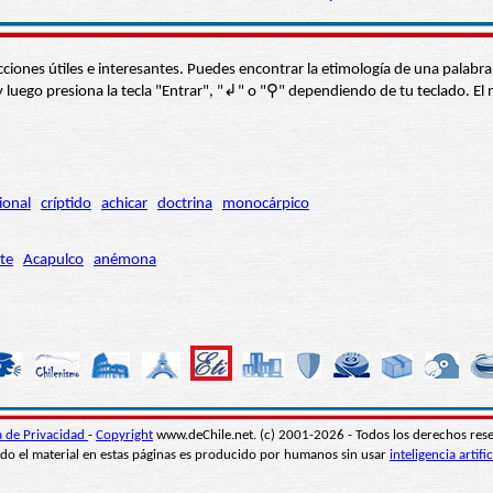
s secciones útiles e interesantes. Puedes encontrar la etimología de una pal
í” y luego presiona la tecla "Entrar", "↲" o "⚲" dependiendo de tu teclado.
ional
críptido
achicar
doctrina
monocárpico
te
Acapulco
anémona
ca de Privacidad
-
Copyright
www.deChile.net. (c) 2001-2026 - Todos los derechos res
do el material en estas páginas es producido por humanos sin usar
inteligencia artific