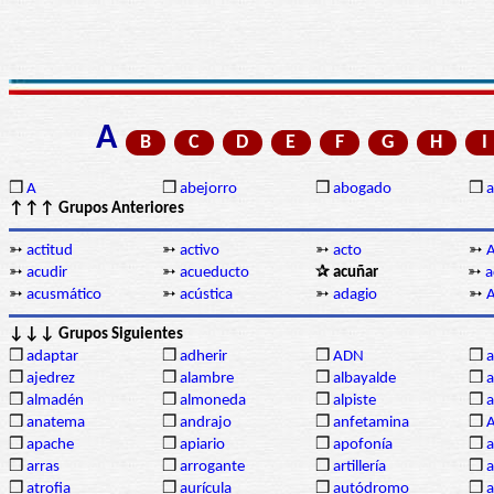
A
B
C
D
E
F
G
H
I
❒
A
❒
abejorro
❒
abogado
❒
a
↑↑↑ Grupos Anteriores
➳
actitud
➳
activo
➳
acto
➳
➳
acudir
➳
acueducto
✰ acuñar
➳
a
➳
acusmático
➳
acústica
➳
adagio
➳
A
↓↓↓ Grupos Siguientes
❒
adaptar
❒
adherir
❒
ADN
❒
a
❒
ajedrez
❒
alambre
❒
albayalde
❒
a
❒
almadén
❒
almoneda
❒
alpiste
❒
a
❒
anatema
❒
andrajo
❒
anfetamina
❒
A
❒
apache
❒
apiario
❒
apofonía
❒
a
❒
arras
❒
arrogante
❒
artillería
❒
a
❒
atrofia
❒
aurícula
❒
autódromo
❒
a