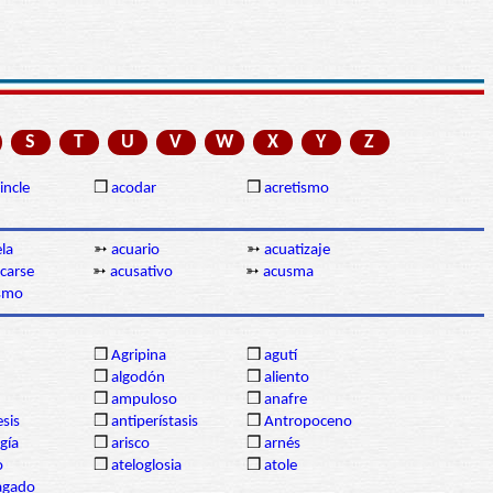
S
T
U
V
W
X
Y
Z
incle
❒
acodar
❒
acretismo
la
➳
acuario
➳
acuatizaje
carse
➳
acusativo
➳
acusma
smo
❒
Agripina
❒
agutí
❒
algodón
❒
aliento
❒
ampuloso
❒
anafre
esis
❒
antiperístasis
❒
Antropoceno
gía
❒
arisco
❒
arnés
o
❒
ateloglosia
❒
atole
agado