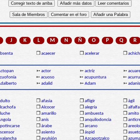
J
K
L
M
N
Ñ
O
P
Q
R
bsenta
❒
acaecer
❒
acelerar
❒
achich
Actopan
➳
actor
➳
actriz
➳
acuare
cuofonía
➳
acuoso
➳
acupuntura
➳
acurru
dalberto
➳
adalid
➳
Adam
➳
adani
dulto
❒
afasia
❒
afligir
❒
ágil
lcachofa
❒
Alcocer
❒
alegría
❒
alfalfa
luche
❒
amarillo
❒
ambuesta
❒
amito
ngola
❒
anís
❒
anquilodoncia
❒
anticr
potincarse
❒
árabe
❒
arcano
❒
areolo
scensor
❒
asiento
❒
áspid
❒
asuet
valancha
❒
avulsión
❒
Azcapotzalco
❒
azum