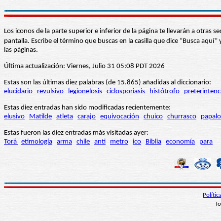
Los iconos de la parte superior e inferior de la página te llevarán a otra
pantalla. Escribe el término que buscas en la casilla que dice “Busca aqu
las páginas.
Última actualización: Viernes, Julio 31 05:08 PDT 2026
Estas son las últimas diez palabras (de 15.865) añadidas al diccionario:
elucidario
revulsivo
legionelosis
ciclosporiasis
histótrofo
preterintenc
Estas diez entradas han sido modificadas recientemente:
elusivo
Matilde
atleta
carajo
equivocación
chuico
churrasco
papalo
Estas fueron las diez entradas más visitadas ayer:
Torá
etimología
arma
chile
anti
metro
ico
Biblia
economía
para
Políti
To