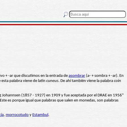
vo + -ar que discutimos en la entrada de
asombrar
(a- + sombra + -ar). En
 esta palabra viene de latín
cuneus
. De ahí también viene la palabra
coin
g Johannsen (1857 - 1927) en 1909 y fue aceptada por el DRAE en 1956"
 Este es porque igual que palabras que salen en monedas, son palabras
ía
,
morrocotudo
y
Estambul
.