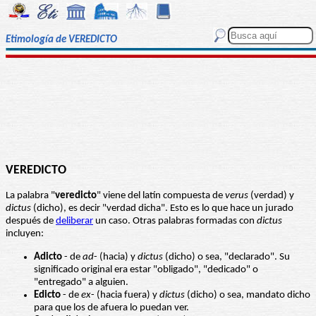
Etimología de VEREDICTO
VEREDICTO
La palabra "
veredicto
" viene del latín compuesta de
verus
(verdad) y
dictus
(dicho), es decir "verdad dicha". Esto es lo que hace un jurado
después de
deliberar
un caso. Otras palabras formadas con
dictus
incluyen:
Adicto
- de
ad
- (hacia) y
dictus
(dicho) o sea, "declarado". Su
significado original era estar "obligado", "dedicado" o
"entregado" a alguien.
Edicto
- de
ex
- (hacia fuera) y
dictus
(dicho) o sea, mandato dicho
para que los de afuera lo puedan ver.