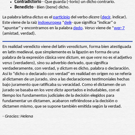
Contradictorio
- Que guarda (-torio) un dicho contrario.
Benedicto
- Bien (
bene
) dicho.
La palabra latina
dictus
es el
participio
del verbo
dicere
(
decir
, indicar).
Este viene de la raíz
indoeuropea
*
deik
- que significa "indicar" o
"apuntar" y encontramos en la palabra
dedo
.
Verus
viene de *
wer-7
(amistad, verdad).
En realidad veredicto viene del latín
veredictum
, forma bien atestiguada
en latín medieval, que simplemente es la ligazón en forma de una
palabra de la expresión clásica
vere dictum
, en que
vere
no es el adjetivo
verus
(verdadero), sino su adverbio derivado, que significa
verdaderamente, con verdad, y
dictum
es dicho, palabra o declaración.
Así lo "dicho o declarado con verdad" en realidad en origen no se refería
al dictamen de un jurado, sino a las declaraciones testimoniales hechas
bajo juramento que ratificaba su veracidad. Como el dictamen de un
jurado se basaba en los
vere dicta
aportados e indudables, con el
tiempo los fundamentos judiciales de la decisión elegidos para
fundamentar un dictamen, acabaron refiriéndose a la decisión o
dictamen mismo, que se supone también emitida según la verdad.
- Gracias: Helena