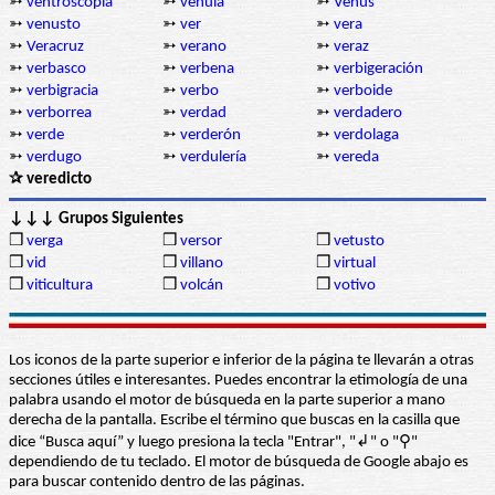
➳
ventroscopia
➳
vénula
➳
Venus
➳
venusto
➳
ver
➳
vera
➳
Veracruz
➳
verano
➳
veraz
➳
verbasco
➳
verbena
➳
verbigeración
➳
verbigracia
➳
verbo
➳
verboide
➳
verborrea
➳
verdad
➳
verdadero
➳
verde
➳
verderón
➳
verdolaga
➳
verdugo
➳
verdulería
➳
vereda
✰ veredicto
↓↓↓ Grupos Siguientes
❒
verga
❒
versor
❒
vetusto
❒
vid
❒
villano
❒
virtual
❒
viticultura
❒
volcán
❒
votivo
Los iconos de la parte superior e inferior de la página te llevarán a otras
secciones útiles e interesantes. Puedes encontrar la etimología de una
palabra usando el motor de búsqueda en la parte superior a mano
derecha de la pantalla. Escribe el término que buscas en la casilla que
dice “Busca aquí” y luego presiona la tecla "Entrar", "↲" o "⚲"
dependiendo de tu teclado. El motor de búsqueda de Google abajo es
para buscar contenido dentro de las páginas.