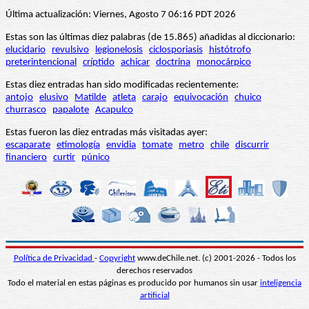
Última actualización: Viernes, Agosto 7 06:16 PDT 2026
Estas son las últimas diez palabras (de 15.865) añadidas al diccionario:
elucidario
revulsivo
legionelosis
ciclosporiasis
histótrofo
preterintencional
críptido
achicar
doctrina
monocárpico
Estas diez entradas han sido modificadas recientemente:
antojo
elusivo
Matilde
atleta
carajo
equivocación
chuico
churrasco
papalote
Acapulco
Estas fueron las diez entradas más visitadas ayer:
escaparate
etimología
envidia
tomate
metro
chile
discurrir
financiero
curtir
púnico
Política de Privacidad
-
Copyright
www.deChile.net. (c) 2001-2026 - Todos los
derechos reservados
Todo el material en estas páginas es producido por humanos sin usar
inteligencia
artificial