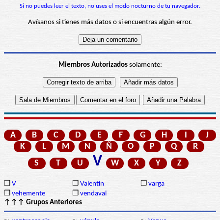
Si no puedes leer el texto, no uses el modo nocturno de tu navegador.
Avísanos si tienes más datos o si encuentras algún error.
Miembros Autorizados
solamente:
A
B
C
D
E
F
G
H
I
J
K
L
M
N
Ñ
O
P
Q
R
V
S
T
U
W
X
Y
Z
❒
V
❒
Valentín
❒
varga
❒
vehemente
❒
vendaval
↑↑↑ Grupos Anteriores