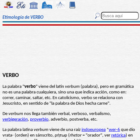
Etimología de VERBO
VERBO
La palabra "
verbo
" viene del latín
verbum
(palabra), pero en gramática
no es una palabra cualquiera, sino una que indica acción, como en:
correr, caminar, saltar, etc. En catolicismo, verbo se relaciona con
Jesucristo, en sentido de "la palabra de Dios hecha carne".
De
verbum
nos llega también verbal, verboso, verbalismo,
verbigeración
,
proverbio
, adverbio, postverba, etc.
La palabra latina
verbum
viene de una raíz
indoeuropea
*
wer-6
que dio
vrata- (orden) en sánscrito, ρήτωρ (
rhetor
= "orador", ver
retórica
) en