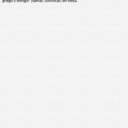
griego y
weriga
- (llamar, convocar) en hitita.