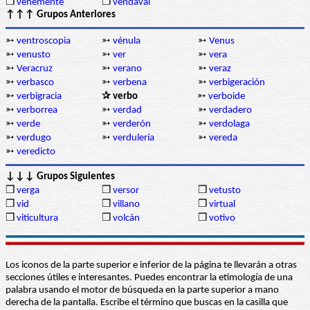
❒
vehemente
❒
vendaval
↑↑↑ Grupos Anteriores
➳
ventroscopia
➳
vénula
➳
Venus
➳
venusto
➳
ver
➳
vera
➳
Veracruz
➳
verano
➳
veraz
➳
verbasco
➳
verbena
➳
verbigeración
➳
verbigracia
✰ verbo
➳
verboide
➳
verborrea
➳
verdad
➳
verdadero
➳
verde
➳
verderón
➳
verdolaga
➳
verdugo
➳
verdulería
➳
vereda
➳
veredicto
↓↓↓ Grupos Siguientes
❒
verga
❒
versor
❒
vetusto
❒
vid
❒
villano
❒
virtual
❒
viticultura
❒
volcán
❒
votivo
Los iconos de la parte superior e inferior de la página te llevarán a otras
secciones útiles e interesantes. Puedes encontrar la etimología de una
palabra usando el motor de búsqueda en la parte superior a mano
derecha de la pantalla. Escribe el término que buscas en la casilla que