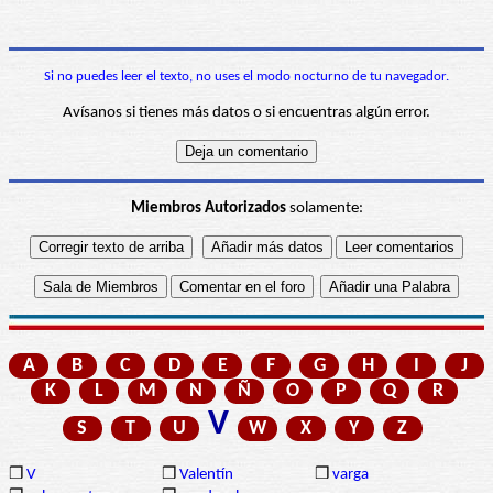
Si no puedes leer el texto, no uses el modo nocturno de tu navegador.
Avísanos si tienes más datos o si encuentras algún error.
Miembros Autorizados
solamente:
A
B
C
D
E
F
G
H
I
J
K
L
M
N
Ñ
O
P
Q
R
V
S
T
U
W
X
Y
Z
❒
V
❒
Valentín
❒
varga