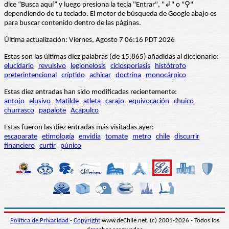
dice “Busca aquí” y luego presiona la tecla "Entrar", "↲" o "⚲"
dependiendo de tu teclado. El motor de búsqueda de Google abajo es
para buscar contenido dentro de las páginas.
Última actualización: Viernes, Agosto 7 06:16 PDT 2026
Estas son las últimas diez palabras (de 15.865) añadidas al diccionario:
elucidario
revulsivo
legionelosis
ciclosporiasis
histótrofo
preterintencional
críptido
achicar
doctrina
monocárpico
Estas diez entradas han sido modificadas recientemente:
antojo
elusivo
Matilde
atleta
carajo
equivocación
chuico
churrasco
papalote
Acapulco
Estas fueron las diez entradas más visitadas ayer:
escaparate
etimología
envidia
tomate
metro
chile
discurrir
financiero
curtir
púnico
Política de Privacidad
-
Copyright
www.deChile.net. (c) 2001-2026 - Todos los