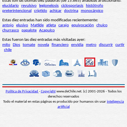
Estas son las últimas diez palabras (de 15.865) añadidas al diccionario:
elucidario
revulsivo
legionelosis
ciclosporiasis
histótrofo
preterintencional
críptido
achicar
doctrina
monocárpico
Estas diez entradas han sido modificadas recientemente:
antojo
elusivo
Matilde
atleta
carajo
equivocación
chuico
churrasco
papalote
Acapulco
Estas fueron las diez entradas más visitadas ayer:
mito
Dios
tomate
novela
financiero
envidia
metro
discurrir
curtir
chile
Política de Privacidad
-
Copyright
www.deChile.net. (c) 2001-2026 - Todos los
derechos reservados
Todo el material en estas páginas es producido por humanos sin usar
inteligencia
artificial