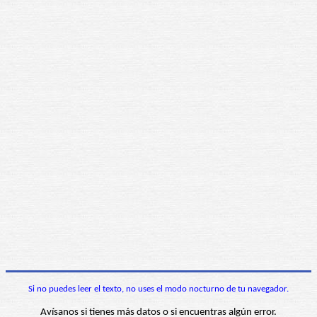
Si no puedes leer el texto, no uses el modo nocturno de tu navegador.
Avísanos si tienes más datos o si encuentras algún error.