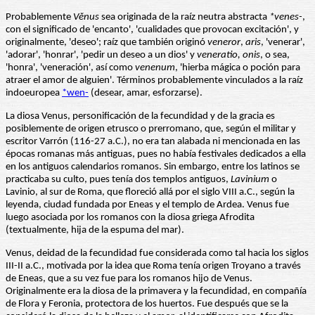
Probablemente
Vĕnus
sea originada de la raíz neutra abstracta
*venes-
,
con el significado de 'encanto', 'cualidades que provocan excitación', y
originalmente, 'deseo'; raíz que también originó
veneror
,
aris
, 'venerar',
'adorar', 'honrar', 'pedir un deseo a un dios' y
veneratio, onis
, o sea,
'honra', 'veneración', así como
venenum
, 'hierba mágica o poción para
atraer el amor de alguien'. Términos probablemente vinculados a la raíz
indoeuropea
*wen-
(desear, amar, esforzarse).
La diosa Venus, personificación de la fecundidad y de la gracia es
posiblemente de origen etrusco o prerromano, que, según el militar y
escritor Varrón (116-27 a.C.), no era tan alabada ni mencionada en las
épocas romanas más antiguas, pues no había festivales dedicados a ella
en los antiguos calendarios romanos. Sin embargo, entre los latinos se
practicaba su culto, pues tenía dos templos antiguos,
Lavinium
o
Lavinio, al sur de Roma, que floreció allá por el siglo VIII a.C., según la
leyenda, ciudad fundada por Eneas y el templo de Ardea. Venus fue
luego asociada por los romanos con la diosa griega Afrodita
(textualmente, hija de la espuma del mar).
Venus, deidad de la fecundidad fue considerada como tal hacia los siglos
III-II a.C., motivada por la idea que Roma tenía origen Troyano a través
de Eneas, que a su vez fue para los romanos hijo de Venus.
Originalmente era la diosa de la primavera y la fecundidad, en compañía
de Flora y Feronia, protectora de los huertos. Fue después que se la