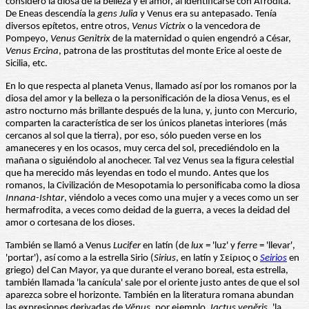
consideró la diosa de la belleza y el amor, al identificarse con Afrodita.
De Eneas descendía la
gens Julia
y Venus era su antepasado. Tenía
diversos epítetos, entre otros,
Venus Victrix
o la vencedora de
Pompeyo,
Venus Genitrix
de la maternidad o quien engendró a César,
Venus Ercina
, patrona de las prostitutas del monte Erice al oeste de
Sicilia, etc.
En lo que respecta al planeta Venus, llamado así por los romanos por la
diosa del amor y la belleza o la personificación de la diosa Venus, es el
astro nocturno más brillante después de la luna, y, junto con Mercurio,
comparten la característica de ser los únicos planetas interiores (más
cercanos al sol que la tierra), por eso, sólo pueden verse en los
amaneceres y en los ocasos, muy cerca del sol, precediéndolo en la
mañana o siguiéndolo al anochecer. Tal vez Venus sea la figura celestial
que ha merecido más leyendas en todo el mundo. Antes que los
romanos, la Civilización de Mesopotamia lo personificaba como la diosa
Innana-Ishtar
, viéndolo a veces como una mujer y a veces como un ser
hermafrodita, a veces como deidad de la guerra, a veces la deidad del
amor o cortesana de los dioses.
También se llamó a Venus
Lucifer
en latín (de
lux
= 'luz' y
ferre
= 'llevar',
'portar'), así como a la estrella Sirio (
Sirius
, en latín y Σείριος o
Seirios
en
griego) del Can Mayor, ya que durante el verano boreal, esta estrella,
también llamada 'la canícula' sale por el oriente justo antes de que el sol
aparezca sobre el horizonte. También en la literatura romana abundan
las expresiones derivadas de
Vĕnus
, por ejemplo,
Iactus venĕris
, 'la