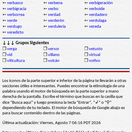
➳
verbasco
➳
verbena
➳
verbigeración
➳
verbigracia
➳
verbo
➳
verboide
➳
verborrea
➳
verdad
➳
verdadero
➳
verde
➳
verderón
➳
verdolaga
➳
verdugo
➳
verdulería
➳
vereda
➳
veredicto
↓↓↓ Grupos Siguientes
❒
verga
❒
versor
❒
vetusto
❒
vid
❒
villano
❒
virtual
❒
viticultura
❒
volcán
❒
votivo
Los iconos de la parte superior e inferior de la página te llevarán a otras
secciones útiles e interesantes. Puedes encontrar la etimología de una
palabra usando el motor de búsqueda en la parte superior a mano
derecha de la pantalla. Escribe el término que buscas en la casilla que
dice “Busca aquí” y luego presiona la tecla "Entrar", "↲" o "⚲"
dependiendo de tu teclado. El motor de búsqueda de Google abajo es
para buscar contenido dentro de las páginas.
Última actualización: Viernes, Agosto 7 06:16 PDT 2026