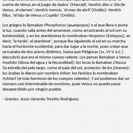
suerte de Venus en el juego de dados' (Marcial);
Venĕris dies
o 'día de
Venus, el viernes';
Venĕris mensis
, 'el mes de abril' (Ovidio);
Venĕris
filĭus
, 'el hijo de Venus o Cupido' (Ovidio)
.
Los griegos lo llamaban
Phosphorus
(φωσφορος) o el que lleva o porta
la luz, cuando salía antes del amanecer, como arrastrando al sol con su
luminosidad, y en los atardeceres lo nombraban
Hesperos
(ἕσπερος), es
decir, 'la tarde', el atardecer', porque iba siguiendo al sol en su marcha
hacia el horizonte occidental, para dar lugar a la noche, pues creían que
se trataba de dos astros distintos, hasta que Pitágoras (ss. VI-V a.C.)
descubrió que era el mismo cuerpo celeste. Los persas llamaban a Venus
Anahita
(diosa del agua y la fecundidad); los incas lo llamaban
Chasca
(la estrella del pelo largo, como el paje del sol, protector de los jóvenes);
los árabes le dieron por nombre
Athar
; los fenicios lo nombraban
Ashtart
(el más hermoso de los cuerpos celestes). Y así podemos dar un
número casi interminable de nombres, pues Venus no puede pasar
desapercibido por ningún pueblo.
- Gracias: Jesús Gerardo Treviño Rodríguez.