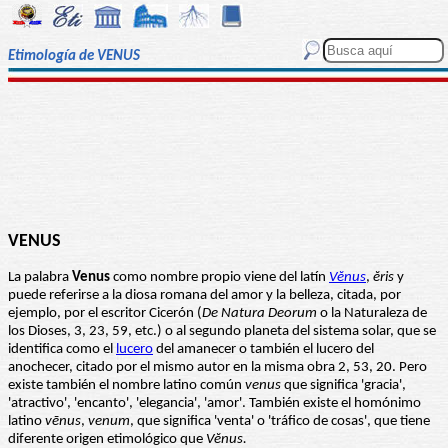
Etimología de VENUS
VENUS
La palabra
Venus
como nombre propio viene del latín
Vĕnus
,
ĕris
y
puede referirse a la diosa romana del amor y la belleza, citada, por
ejemplo, por el escritor Cicerón (
De Natura Deorum
o la Naturaleza de
los Dioses, 3, 23, 59, etc.) o al segundo planeta del sistema solar, que se
identifica como el
lucero
del amanecer o también el lucero del
anochecer, citado por el mismo autor en la misma obra 2, 53, 20. Pero
existe también el nombre latino común
venus
que significa 'gracia',
'atractivo', 'encanto', 'elegancia', 'amor'. También existe el homónimo
latino
vēnus
,
venum
, que significa 'venta' o 'tráfico de cosas', que tiene
diferente origen etimológico que
Vĕnus.