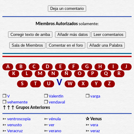
Miembros Autorizados
solamente:
A
B
C
D
E
F
G
H
I
J
K
L
M
N
Ñ
O
P
Q
R
V
S
T
U
W
X
Y
Z
❒
V
❒
Valentín
❒
varga
❒
vehemente
❒
vendaval
↑↑↑ Grupos Anteriores
➳
ventroscopia
➳
vénula
✰ Venus
➳
venusto
➳
ver
➳
vera
➳
Veracruz
➳
verano
➳
veraz