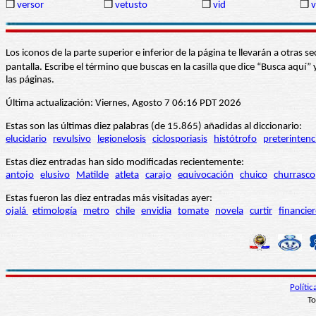
❒
versor
❒
vetusto
❒
vid
❒
v
Los iconos de la parte superior e inferior de la página te llevarán a otra
pantalla. Escribe el término que buscas en la casilla que dice “Busca aqu
las páginas.
Última actualización: Viernes, Agosto 7 06:16 PDT 2026
Estas son las últimas diez palabras (de 15.865) añadidas al diccionario:
elucidario
revulsivo
legionelosis
ciclosporiasis
histótrofo
preterintenc
Estas diez entradas han sido modificadas recientemente:
antojo
elusivo
Matilde
atleta
carajo
equivocación
chuico
churrasco
Estas fueron las diez entradas más visitadas ayer:
ojalá
etimología
metro
chile
envidia
tomate
novela
curtir
financie
Políti
To