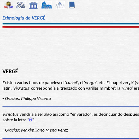
Etimología de VERGÉ
VERGÉ
Existen varios tipos de papeles: el '
cuché'
, el '
vergé'
, etc. El 'papel vergé' 
latín, '
virgatus'
correspondía a 'trenzado con varillas mimbre': la '
virga'
era
-
Gracias: Philippe Vicente
Virgatus
vendría a ser algo así como "envarado", es decir cuando despué
sobre la letra "
Ñ
".
-
Gracias: Maximiliano Mena Perez