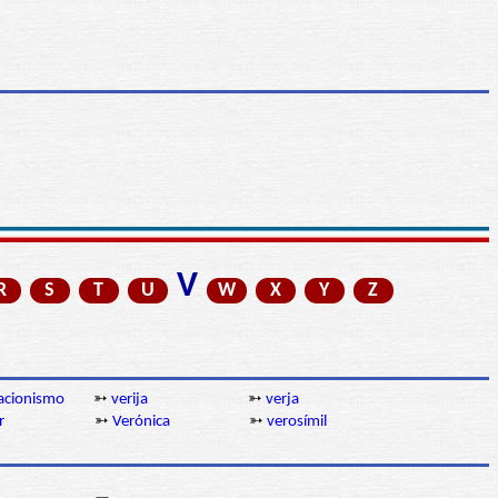
V
R
S
T
U
W
X
Y
Z
cacionismo
➳
verija
➳
verja
r
➳
Verónica
➳
verosímil