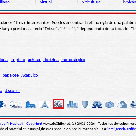
illano
❒
virtual
❒
viticultura
❒
volcá
s secciones útiles e interesantes. Puedes encontrar la etimología de una pal
í” y luego presiona la tecla "Entrar", "↲" o "⚲" dependiendo de tu teclado.
ional
críptido
achicar
doctrina
monocárpico
papalote
Acapulco
ro
discurrir
ca de Privacidad
-
Copyright
www.deChile.net. (c) 2001-2026 - Todos los derechos res
do el material en estas páginas es producido por humanos sin usar
inteligencia artific