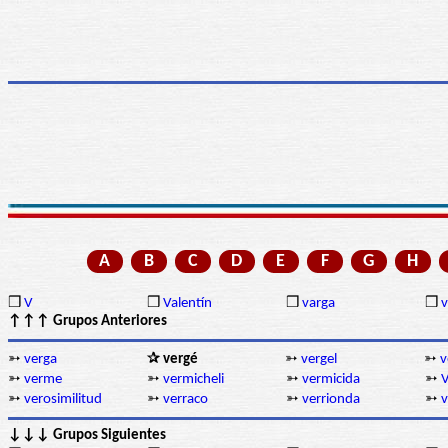
A
B
C
D
E
F
G
H
❒
V
❒
Valentín
❒
varga
❒
↑↑↑ Grupos Anteriores
➳
verga
✰ vergé
➳
vergel
➳
v
➳
verme
➳
vermicheli
➳
vermicida
➳
➳
verosimilitud
➳
verraco
➳
verrionda
➳
v
↓↓↓ Grupos Siguientes