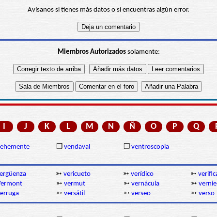
Avísanos si tienes más datos o si encuentras algún error.
Miembros Autorizados
solamente:
I
J
K
L
M
N
Ñ
O
P
Q
vehemente
❒
vendaval
❒
ventroscopia
ergüenza
➳
vericueto
➳
verídico
➳
verifi
Vermont
➳
vermut
➳
vernácula
➳
vernie
erruga
➳
versátil
➳
verseo
➳
verso