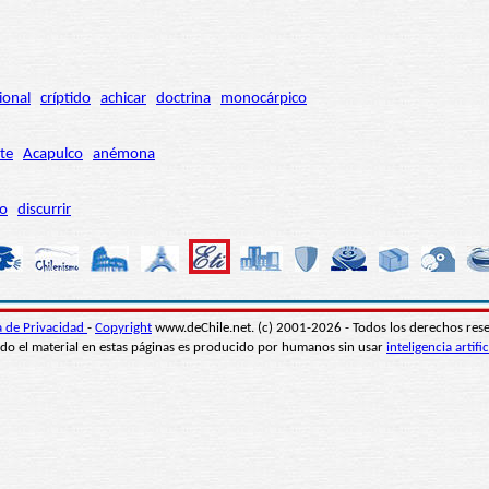
ional
críptido
achicar
doctrina
monocárpico
te
Acapulco
anémona
ro
discurrir
ca de Privacidad
-
Copyright
www.deChile.net. (c) 2001-2026 - Todos los derechos res
do el material en estas páginas es producido por humanos sin usar
inteligencia artific