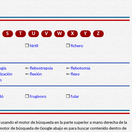
S
T
U
V
W
X
Y
Z
❒
fértil
❒
fichero
ogía
➳
flebostrepsia
➳
flebotomía
lización
➳
flexión
➳
flexo
to
dó
❒
frugívoro
❒
fular
abra usando el motor de búsqueda en la parte superior a mano derecha de la
 El motor de búsqueda de Google abajo es para buscar contenido dentro de