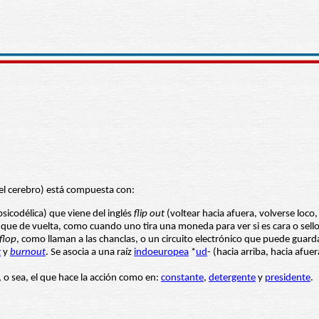
l cerebro) está compuesta con:
sicodélica) que viene del inglés
flip out
(voltear hacia afuera, volverse loco
ue de vuelta, como cuando uno tira una moneda para ver si es cara o sello)
-flop
, como llaman a las chanclas, o un circuito electrónico que puede guard
t
y
burnout
. Se asocia a una raíz
indoeuropea
*
ud
- (hacia arriba, hacia afue
, o sea, el que hace la acción como en:
constante
,
detergente
y
presidente
.