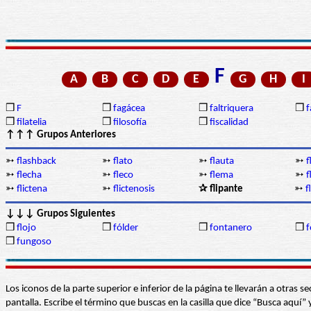
F
A
B
C
D
E
G
H
I
❒
F
❒
fagácea
❒
faltriquera
❒
f
❒
filatelia
❒
filosofía
❒
fiscalidad
↑↑↑ Grupos Anteriores
➳
flashback
➳
flato
➳
flauta
➳
f
➳
flecha
➳
fleco
➳
flema
➳
➳
flictena
➳
flictenosis
✰ flipante
➳
f
↓↓↓ Grupos Siguientes
❒
flojo
❒
fólder
❒
fontanero
❒
f
❒
fungoso
Los iconos de la parte superior e inferior de la página te llevarán a otra
pantalla. Escribe el término que buscas en la casilla que dice “Busca aqu