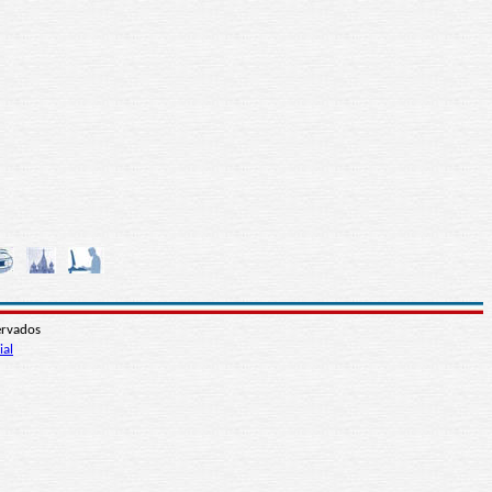
ervados
ial