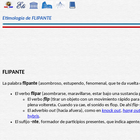
Etimología de FLIPANTE
FLIPANTE
La palabra
flipante
(asombroso, estupendo, fenomenal, que te da vuelta e
El verbo
flipar
(asombrarse, maravillarse, estar bajo una sustancia p
El verbo
flip
(tirar un objeto con un movimiento rápido para q
plena voltereta. Cuando ya cae, el sonido es flop. De ahí
flip
El adverbio
out
(hacia afuera), como en
knock out
,
hang ou
hybris
.
El sufijo
-nte
, formador de participios presentes, que indica agente