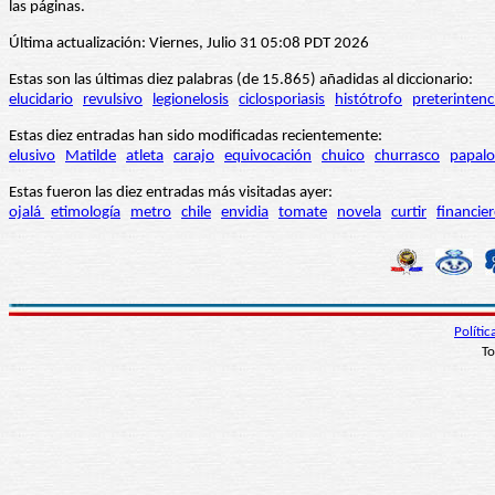
las páginas.
Última actualización: Viernes, Julio 31 05:08 PDT 2026
Estas son las últimas diez palabras (de 15.865) añadidas al diccionario:
elucidario
revulsivo
legionelosis
ciclosporiasis
histótrofo
preterintenc
Estas diez entradas han sido modificadas recientemente:
elusivo
Matilde
atleta
carajo
equivocación
chuico
churrasco
papalo
Estas fueron las diez entradas más visitadas ayer:
ojalá
etimología
metro
chile
envidia
tomate
novela
curtir
financie
Políti
To