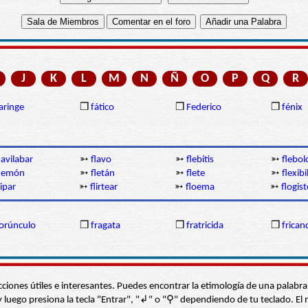
J
K
L
M
N
Ñ
O
P
Q
R
aringe
❒
fático
❒
Federico
❒
fénix
lavilabar
➳
flavo
➳
flebitis
➳
flebol
flemón
➳
fletán
➳
flete
➳
flexibi
lipar
➳
flirtear
➳
floema
➳
flogis
orúnculo
❒
fragata
❒
fratricida
❒
frican
s secciones útiles e interesantes. Puedes encontrar la etimología de una pal
í” y luego presiona la tecla "Entrar", "↲" o "⚲" dependiendo de tu teclado.