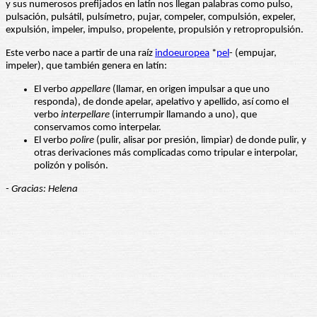
y sus numerosos prefijados en latín nos llegan palabras como pulso,
pulsación, pulsátil, pulsímetro, pujar, compeler, compulsión, expeler,
expulsión, impeler, impulso, propelente, propulsión y retropropulsión.
Este verbo nace a partir de una raíz
indoeuropea
*
pel
- (empujar,
impeler), que también genera en latín:
El verbo
appellare
(llamar, en origen impulsar a que uno
responda), de donde apelar, apelativo y apellido, así como el
verbo
interpellare
(interrumpir llamando a uno), que
conservamos como interpelar.
El verbo
polire
(pulir, alisar por presión, limpiar) de donde pulir, y
otras derivaciones más complicadas como tripular e interpolar,
polizón y polisón.
- Gracias: Helena