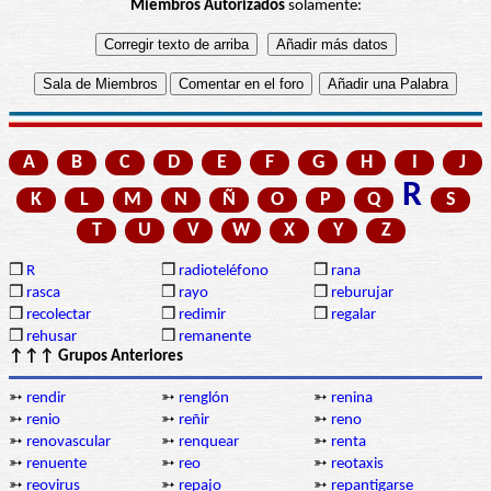
Miembros Autorizados
solamente:
A
B
C
D
E
F
G
H
I
J
R
K
L
M
N
Ñ
O
P
Q
S
T
U
V
W
X
Y
Z
❒
R
❒
radioteléfono
❒
rana
❒
rasca
❒
rayo
❒
reburujar
❒
recolectar
❒
redimir
❒
regalar
❒
rehusar
❒
remanente
↑↑↑ Grupos Anteriores
➳
rendir
➳
renglón
➳
renina
➳
renio
➳
reñir
➳
reno
➳
renovascular
➳
renquear
➳
renta
➳
renuente
➳
reo
➳
reotaxis
➳
reovirus
➳
repajo
➳
repantigarse