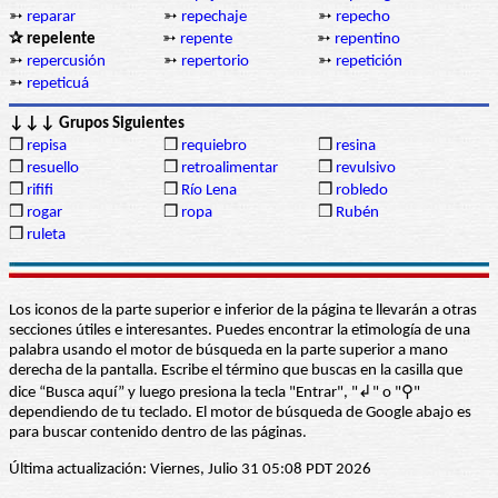
➳
reparar
➳
repechaje
➳
repecho
✰ repelente
➳
repente
➳
repentino
➳
repercusión
➳
repertorio
➳
repetición
➳
repeticuá
↓↓↓ Grupos Siguientes
❒
repisa
❒
requiebro
❒
resina
❒
resuello
❒
retroalimentar
❒
revulsivo
❒
rififi
❒
Río Lena
❒
robledo
❒
rogar
❒
ropa
❒
Rubén
❒
ruleta
Los iconos de la parte superior e inferior de la página te llevarán a otras
secciones útiles e interesantes. Puedes encontrar la etimología de una
palabra usando el motor de búsqueda en la parte superior a mano
derecha de la pantalla. Escribe el término que buscas en la casilla que
dice “Busca aquí” y luego presiona la tecla "Entrar", "↲" o "⚲"
dependiendo de tu teclado. El motor de búsqueda de Google abajo es
para buscar contenido dentro de las páginas.
Última actualización: Viernes, Julio 31 05:08 PDT 2026