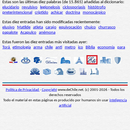
Estas son las últimas diez palabras (de 15.865) añadidas al diccionario:
elucidario
revulsivo
legionelosis
ciclosporiasis
histótrofo
preterintencional
críptido
achicar
doctrina
monocárpico
Estas diez entradas han sido modificadas recientemente:
elusivo
Matilde
atleta
carajo
equivocación
chuico
churrasco
papalote
Acapulco
anémona
Estas fueron las diez entradas más visitadas ayer:
Torá
etimología
arma
chile
anti
metro
ico
Biblia
economía
para
Política de Privacidad
-
Copyright
www.deChile.net. (c) 2001-2026 - Todos los
derechos reservados
Todo el material en estas páginas es producido por humanos sin usar
inteligencia
artificial