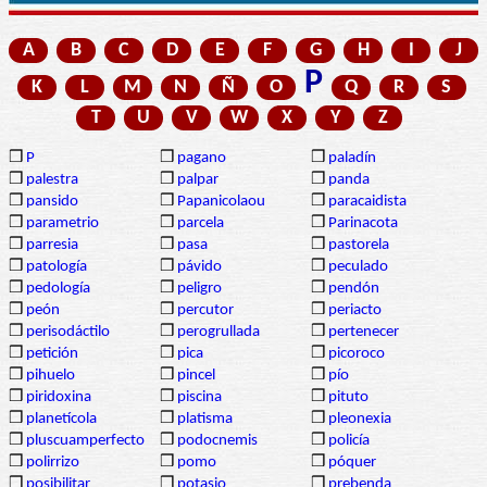
A
B
C
D
E
F
G
H
I
J
P
K
L
M
N
Ñ
O
Q
R
S
T
U
V
W
X
Y
Z
❒
P
❒
pagano
❒
paladín
❒
palestra
❒
palpar
❒
panda
❒
pansido
❒
Papanicolaou
❒
paracaidista
❒
parametrio
❒
parcela
❒
Parinacota
❒
parresia
❒
pasa
❒
pastorela
❒
patología
❒
pávido
❒
peculado
❒
pedología
❒
peligro
❒
pendón
❒
peón
❒
percutor
❒
periacto
❒
perisodáctilo
❒
perogrullada
❒
pertenecer
❒
petición
❒
pica
❒
picoroco
❒
pihuelo
❒
pincel
❒
pío
❒
piridoxina
❒
piscina
❒
pituto
❒
planetícola
❒
platisma
❒
pleonexia
❒
pluscuamperfecto
❒
podocnemis
❒
policía
❒
polirrizo
❒
pomo
❒
póquer
❒
posibilitar
❒
potasio
❒
prebenda