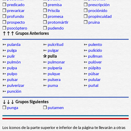
❒
predicado
❒
premisa
❒
prescripción
❒
prevaricar
❒
Priscila
❒
prociónido
❒
profundo
❒
promesa
❒
propincuidad
❒
prospecto
❒
protomártir
❒
pruina
❒
psocóptero
❒
pudendo
↑↑↑ Grupos Anteriores
➳
pularda
➳
pulcritud
➳
pulento
➳
pulga
➳
pulgar
➳
pulícido
➳
pulir
✰ pulla
➳
pullman
➳
pulmón
➳
pulmonar
➳
pulóver
➳
pulpa
➳
pulpería
➳
púlpito
➳
pulpo
➳
pulque
➳
púlsar
➳
pulsar
➳
pulsera
➳
pulular
➳
pulverizar
➳
puma
➳
puñal
➳
punción
↓↓↓ Grupos Siguientes
❒
punga
❒
putamen
Los iconos de la parte superior e inferior de la página te llevarán a otras