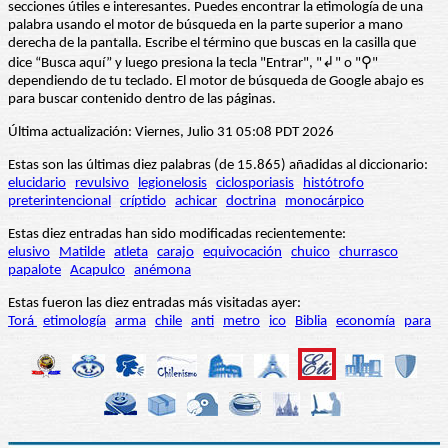
secciones útiles e interesantes. Puedes encontrar la etimología de una
palabra usando el motor de búsqueda en la parte superior a mano
derecha de la pantalla. Escribe el término que buscas en la casilla que
dice “Busca aquí” y luego presiona la tecla "Entrar", "↲" o "⚲"
dependiendo de tu teclado. El motor de búsqueda de Google abajo es
para buscar contenido dentro de las páginas.
Última actualización: Viernes, Julio 31 05:08 PDT 2026
Estas son las últimas diez palabras (de 15.865) añadidas al diccionario:
elucidario
revulsivo
legionelosis
ciclosporiasis
histótrofo
preterintencional
críptido
achicar
doctrina
monocárpico
Estas diez entradas han sido modificadas recientemente:
elusivo
Matilde
atleta
carajo
equivocación
chuico
churrasco
papalote
Acapulco
anémona
Estas fueron las diez entradas más visitadas ayer:
Torá
etimología
arma
chile
anti
metro
ico
Biblia
economía
para