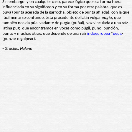
Sin embargo, y en cualquier caso, parece lógico que esa forma fuera
influenciada en su significado y en su forma por otra palabra, que es
puya (punta acerada de la garrocha, objeto de punta afilada), con la que
fácilmente se confunde, ésta procedente del latín vulgar
pugia
, que
también nos da púa, variante de
pugio
(puñal), voz vinculada a una raíz
latina pug- que encontramos en voces como púgil, puño, punción,
punto y muchas otras, que depende de una raíz
indoeuropea
*
peug
-
(punzar o golpear).
- Gracias: Helena