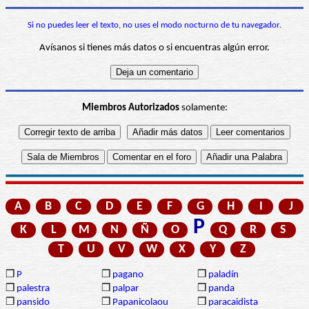
Si no puedes leer el texto, no uses el modo nocturno de tu navegador.
Avísanos si tienes más datos o si encuentras algún error.
Miembros Autorizados
solamente:
A
B
C
D
E
F
G
H
I
J
P
K
L
M
N
Ñ
O
Q
R
S
T
U
V
W
X
Y
Z
❒
P
❒
pagano
❒
paladín
❒
palestra
❒
palpar
❒
panda
❒
pansido
❒
Papanicolaou
❒
paracaidista