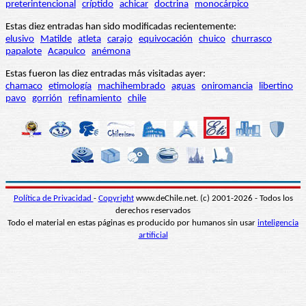
preterintencional
críptido
achicar
doctrina
monocárpico
Estas diez entradas han sido modificadas recientemente:
elusivo
Matilde
atleta
carajo
equivocación
chuico
churrasco
papalote
Acapulco
anémona
Estas fueron las diez entradas más visitadas ayer:
chamaco
etimología
machihembrado
aguas
oniromancia
libertino
pavo
gorrión
refinamiento
chile
Política de Privacidad
-
Copyright
www.deChile.net. (c) 2001-2026 - Todos los
derechos reservados
Todo el material en estas páginas es producido por humanos sin usar
inteligencia
artificial