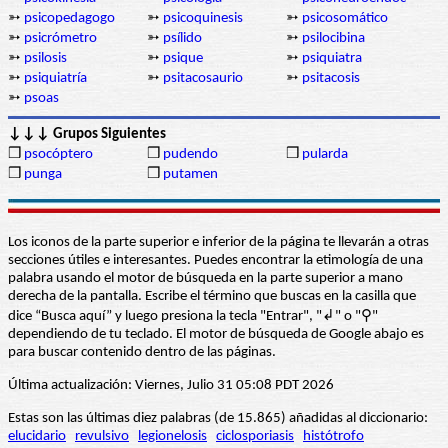
➳
psicopedagogo
➳
psicoquinesis
➳
psicosomático
➳
psicrómetro
➳
psílido
➳
psilocibina
➳
psilosis
➳
psique
➳
psiquiatra
➳
psiquiatría
➳
psitacosaurio
➳
psitacosis
➳
psoas
↓↓↓ Grupos Siguientes
❒
psocóptero
❒
pudendo
❒
pularda
❒
punga
❒
putamen
Los iconos de la parte superior e inferior de la página te llevarán a otras
secciones útiles e interesantes. Puedes encontrar la etimología de una
palabra usando el motor de búsqueda en la parte superior a mano
derecha de la pantalla. Escribe el término que buscas en la casilla que
dice “Busca aquí” y luego presiona la tecla "Entrar", "↲" o "⚲"
dependiendo de tu teclado. El motor de búsqueda de Google abajo es
para buscar contenido dentro de las páginas.
Última actualización: Viernes, Julio 31 05:08 PDT 2026
Estas son las últimas diez palabras (de 15.865) añadidas al diccionario:
elucidario
revulsivo
legionelosis
ciclosporiasis
histótrofo