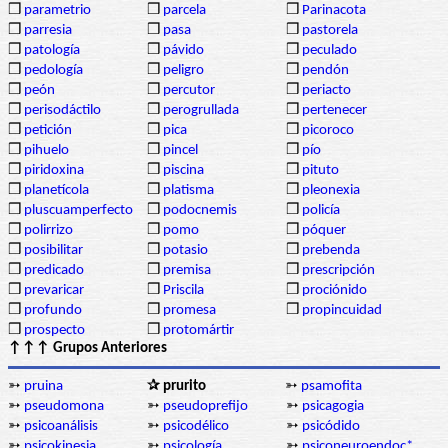
❒
parametrio
❒
parcela
❒
Parinacota
❒
parresia
❒
pasa
❒
pastorela
❒
patología
❒
pávido
❒
peculado
❒
pedología
❒
peligro
❒
pendón
❒
peón
❒
percutor
❒
periacto
❒
perisodáctilo
❒
perogrullada
❒
pertenecer
❒
petición
❒
pica
❒
picoroco
❒
pihuelo
❒
pincel
❒
pío
❒
piridoxina
❒
piscina
❒
pituto
❒
planetícola
❒
platisma
❒
pleonexia
❒
pluscuamperfecto
❒
podocnemis
❒
policía
❒
polirrizo
❒
pomo
❒
póquer
❒
posibilitar
❒
potasio
❒
prebenda
❒
predicado
❒
premisa
❒
prescripción
❒
prevaricar
❒
Priscila
❒
prociónido
❒
profundo
❒
promesa
❒
propincuidad
❒
prospecto
❒
protomártir
↑↑↑ Grupos Anteriores
➳
pruina
✰ prurito
➳
psamofita
➳
pseudomona
➳
pseudoprefijo
➳
psicagogia
➳
psicoanálisis
➳
psicodélico
➳
psicódido
➳
psicokinesia
➳
psicología
➳
psiconeuroendoc*