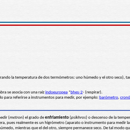
arando la temperatura de dos termómetros: uno húmedo y el otro seco), t
abra se asocia con una raíz
indoeuropea
*
bhes-2
- (respirar).
o para referirse a instrumentos para medir, por ejemplo:
barómetro
,
cron
.
edir (
metron
) el grado de
enfriamiento
(
psikhros
) o descenso de la temper
era, pues realmente es un higrómetro (aparato o instrumento para medir la
úmedo, mientras que el del otro, siempre permanece seco. De tal modo qu