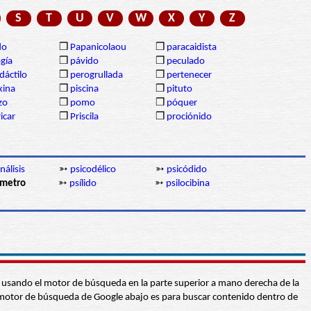
S
T
U
V
W
X
Y
Z
do
❒
Papanicolaou
❒
paracaidista
gía
❒
pávido
❒
peculado
dáctilo
❒
perogrullada
❒
pertenecer
xina
❒
piscina
❒
pituto
izo
❒
pomo
❒
póquer
icar
❒
Priscila
❒
prociónido
nálisis
➳
psicodélico
➳
psicódido
ómetro
➳
psílido
➳
psilocibina
abra usando el motor de búsqueda en la parte superior a mano derecha de la
 El motor de búsqueda de Google abajo es para buscar contenido dentro de