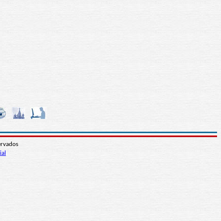
ervados
ial