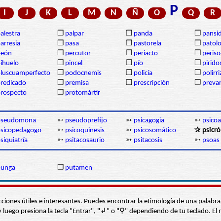
P
I
J
K
L
M
N
Ñ
O
Q
R
alestra
❒
palpar
❒
panda
❒
pansi
arresia
❒
pasa
❒
pastorela
❒
patolo
peón
❒
percutor
❒
periacto
❒
periso
ihuelo
❒
pincel
❒
pío
❒
pirido
luscuamperfecto
❒
podocnemis
❒
policía
❒
polirr
redicado
❒
premisa
❒
prescripción
❒
prevar
rospecto
❒
protomártir
pseudomona
➳
pseudoprefijo
➳
psicagogia
➳
psicoa
sicopedagogo
➳
psicoquinesis
➳
psicosomático
✰ psicr
siquiatría
➳
psitacosaurio
➳
psitacosis
➳
psoas
punga
❒
putamen
s secciones útiles e interesantes. Puedes encontrar la etimología de una pal
í” y luego presiona la tecla "Entrar", "↲" o "⚲" dependiendo de tu teclado.