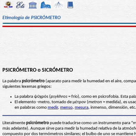
Etimología de PSICRÓMETRO
PSICRÓMETRO o SICRÓMETRO
La palabra
psicrómetro
(aparato para medir la humedad en el aire, comp
siguientes lexemas griegos:
La palabra ψῡχρόs (
psykhros
= frío), como en psicrofobia. Esta pal
El elemento -metro, tomado de μέτρον (
metron
= medida), es usad
en palabras como
medir
,
menso
,
mesura
, inmenso, dimensión, etc
Literalmente
psicrómetro
puede traducirse como un instrumento para "m
más adelante). Aunque sirve para medir la humedad relativa de la atmósf
compuesto por dos termómetros similares; el bulbo de uno se mantiene h