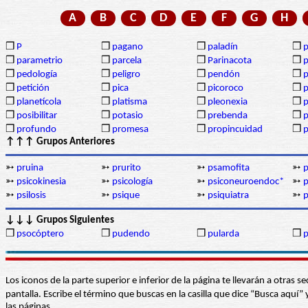
A
B
C
D
E
F
G
H
❒
P
❒
pagano
❒
paladín
❒
p
❒
parametrio
❒
parcela
❒
Parinacota
❒
p
❒
pedología
❒
peligro
❒
pendón
❒
❒
petición
❒
pica
❒
picoroco
❒
p
❒
planetícola
❒
platisma
❒
pleonexia
❒
p
❒
posibilitar
❒
potasio
❒
prebenda
❒
p
❒
profundo
❒
promesa
❒
propincuidad
❒
p
↑↑↑ Grupos Anteriores
➳
pruina
➳
prurito
➳
psamofita
➳
➳
psicokinesia
➳
psicología
➳
psiconeuroendoc*
➳
p
➳
psilosis
➳
psique
➳
psiquiatra
➳
p
↓↓↓ Grupos Siguientes
❒
psocóptero
❒
pudendo
❒
pularda
❒
Los iconos de la parte superior e inferior de la página te llevarán a otra
pantalla. Escribe el término que buscas en la casilla que dice “Busca aqu
las páginas.