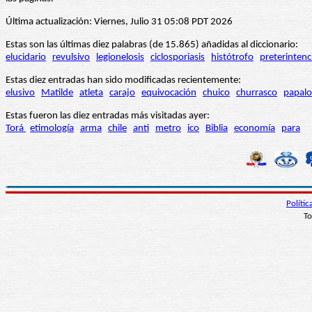
Última actualización: Viernes, Julio 31 05:08 PDT 2026
Estas son las últimas diez palabras (de 15.865) añadidas al diccionario:
elucidario
revulsivo
legionelosis
ciclosporiasis
histótrofo
preterintenc
Estas diez entradas han sido modificadas recientemente:
elusivo
Matilde
atleta
carajo
equivocación
chuico
churrasco
papalo
Estas fueron las diez entradas más visitadas ayer:
Torá
etimología
arma
chile
anti
metro
ico
Biblia
economía
para
Políti
To