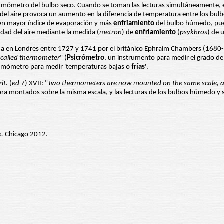
ermómetro del bulbo seco. Cuando se toman las lecturas simultáneamente, e
del aire provoca un aumento en la diferencia de temperatura entre los bul
 en mayor índice de evaporación y más
enfriamiento
del bulbo húmedo, pues
edad del aire mediante la medida (
metron
) de
enfriamiento
(
psykhros
) de 
da en Londres entre 1727 y 1741 por el británico Ephraim Chambers (1680-
y called thermometer
" (
Psicrómetro
, un instrumento para medir el grado d
 termómetro para medir 'temperaturas bajas o
frías
'.
rit.
(
ed
7) XVII: "
Two thermometers are now mounted on the same scale, and 
ra montados sobre la misma escala, y las lecturas de los bulbos húmedo y
e.
Chicago 2012.