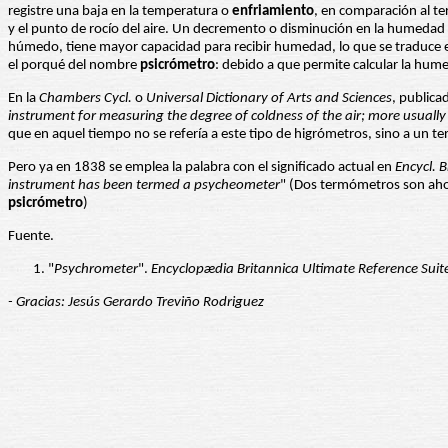
registre una baja en la temperatura o
enfriamiento
, en comparación al t
y el punto de rocío del aire. Un decremento o disminución en la humedad 
húmedo, tiene mayor capacidad para recibir humedad, lo que se traduce
el porqué del nombre
psicrómetro
: debido a que permite calcular la hum
En la
Chambers Cycl.
o
Universal Dictionary of Arts and Sciences
, publica
instrument for measuring the degree of coldness of the air; more usuall
que en aquel tiempo no se refería a este tipo de higrómetros, sino a un
Pero ya en 1838 se emplea la palabra con el significado actual en
Encycl. B
instrument has been termed a psycheometer
" (Dos termómetros son aho
psicrómetro
)
Fuente.
"
Psychrometer
".
Encyclopædia Britannica Ultimate Reference Suit
- Gracias: Jesús Gerardo Treviño Rodriguez