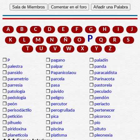
A
B
C
D
E
F
G
H
I
J
P
K
L
M
N
Ñ
O
Q
R
S
T
U
V
W
X
Y
Z
❒
P
❒
pagano
❒
paladín
❒
palestra
❒
palpar
❒
panda
❒
pansido
❒
Papanicolaou
❒
paracaidista
❒
parametrio
❒
parcela
❒
Parinacota
❒
parresia
❒
pasa
❒
pastorela
❒
patología
❒
pávido
❒
peculado
❒
pedología
❒
peligro
❒
pendón
❒
peón
❒
percutor
❒
periacto
❒
perisodáctilo
❒
perogrullada
❒
pertenecer
❒
petición
❒
pica
❒
picoroco
❒
pihuelo
❒
pincel
❒
pío
❒
piridoxina
❒
piscina
❒
pituto
❒
planetícola
❒
platisma
❒
pleonexia