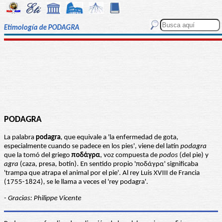
Etimología de PODAGRA
PODAGRA
La palabra
podagra
, que equivale a 'la enfermedad de gota,
especialmente cuando se padece en los pies', viene del latín
podagra
que la tomó del griego
ποδάγρα
, voz compuesta de
podos
(del pie) y
agra
(caza, presa, botín). En sentido propio 'ποδάγρα' significaba
'trampa que atrapa el animal por el pie'. Al rey Luis XVIII de Francia
(1755-1824), se le llama a veces el 'rey podagra'.
- Gracias: Philippe Vicente