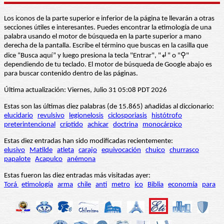
Los iconos de la parte superior e inferior de la página te llevarán a otras
secciones útiles e interesantes. Puedes encontrar la etimología de una
palabra usando el motor de búsqueda en la parte superior a mano
derecha de la pantalla. Escribe el término que buscas en la casilla que
dice “Busca aquí” y luego presiona la tecla "Entrar", "↲" o "⚲"
dependiendo de tu teclado. El motor de búsqueda de Google abajo es
para buscar contenido dentro de las páginas.
Última actualización: Viernes, Julio 31 05:08 PDT 2026
Estas son las últimas diez palabras (de 15.865) añadidas al diccionario:
elucidario
revulsivo
legionelosis
ciclosporiasis
histótrofo
preterintencional
críptido
achicar
doctrina
monocárpico
Estas diez entradas han sido modificadas recientemente:
elusivo
Matilde
atleta
carajo
equivocación
chuico
churrasco
papalote
Acapulco
anémona
Estas fueron las diez entradas más visitadas ayer:
Torá
etimología
arma
chile
anti
metro
ico
Biblia
economía
para