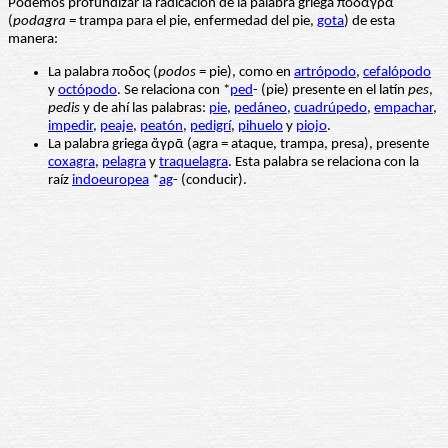
Podemos profundizar la radicación de la palabra griega ποδάγρα
(
podagra
= trampa para el pie, enfermedad del pie,
gota
) de esta
manera:
La palabra ποδος (
podos
= pie), como en
artrópodo
,
cefalópodo
y
octópodo
. Se relaciona con *
ped
- (pie) presente en el latín
pes
,
pedis
y de ahí las palabras:
pie
,
pedáneo
,
cuadrúpedo
,
empachar
,
impedir
,
peaje
,
peatón
,
pedigrí
,
pihuelo
y
piojo
.
La palabra griega ἄγρᾱ (agra = ataque, trampa, presa), presente
coxagra
,
pelagra
y
traquelagra
. Esta palabra se relaciona con la
raíz
indoeuropea
*
ag
- (conducir).