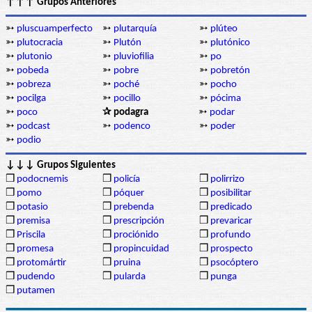
↑↑↑ Grupos Anteriores
➳
pluscuamperfecto
➳
plutarquía
➳
plúteo
➳
plutocracia
➳
Plutón
➳
plutónico
➳
plutonio
➳
pluviofilia
➳
po
➳
pobeda
➳
pobre
➳
pobretón
➳
pobreza
➳
poché
➳
pocho
➳
pocilga
➳
pocillo
➳
pócima
➳
poco
✰ podagra
➳
podar
➳
podcast
➳
podenco
➳
poder
➳
podio
↓↓↓ Grupos Siguientes
❒
podocnemis
❒
policía
❒
polirrizo
❒
pomo
❒
póquer
❒
posibilitar
❒
potasio
❒
prebenda
❒
predicado
❒
premisa
❒
prescripción
❒
prevaricar
❒
Priscila
❒
prociónido
❒
profundo
❒
promesa
❒
propincuidad
❒
prospecto
❒
protomártir
❒
pruina
❒
psocóptero
❒
pudendo
❒
pularda
❒
punga
❒
putamen