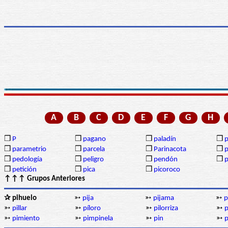
A
B
C
D
E
F
G
H
❒
P
❒
pagano
❒
paladín
❒
p
❒
parametrio
❒
parcela
❒
Parinacota
❒
p
❒
pedología
❒
peligro
❒
pendón
❒
❒
petición
❒
pica
❒
picoroco
↑↑↑ Grupos Anteriores
✰ pihuelo
➳
pija
➳
pijama
➳
p
➳
pillar
➳
píloro
➳
pilorriza
➳
p
➳
pimiento
➳
pimpinela
➳
pin
➳
p