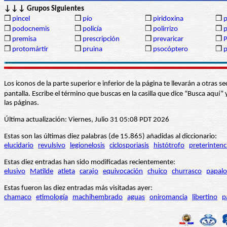
↓↓↓ Grupos Siguientes
❒
pincel
❒
pío
❒
piridoxina
❒
p
❒
podocnemis
❒
policía
❒
polirrizo
❒
❒
premisa
❒
prescripción
❒
prevaricar
❒
P
❒
protomártir
❒
pruina
❒
psocóptero
❒
Los iconos de la parte superior e inferior de la página te llevarán a otra
pantalla. Escribe el término que buscas en la casilla que dice “Busca aqu
las páginas.
Última actualización: Viernes, Julio 31 05:08 PDT 2026
Estas son las últimas diez palabras (de 15.865) añadidas al diccionario:
elucidario
revulsivo
legionelosis
ciclosporiasis
histótrofo
preterintenc
Estas diez entradas han sido modificadas recientemente:
elusivo
Matilde
atleta
carajo
equivocación
chuico
churrasco
papalo
Estas fueron las diez entradas más visitadas ayer:
chamaco
etimología
machihembrado
aguas
oniromancia
libertino
p