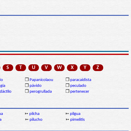
S
T
U
V
W
X
Y
Z
do
❒
Papanicolaou
❒
paracaidista
gía
❒
pávido
❒
peculado
dáctilo
❒
perogrullada
❒
pertenecer
na
➳
pilcha
➳
pilgua
a
➳
pilucho
➳
pimelitis