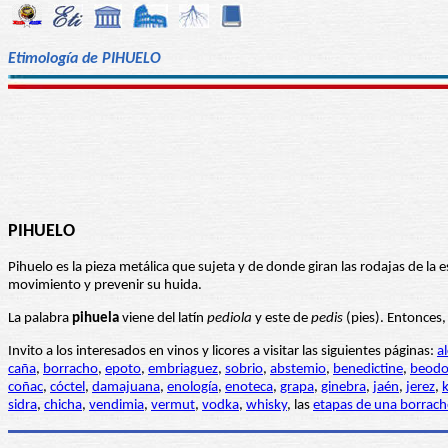
Etimología de PIHUELO
PIHUELO
Pihuelo es la pieza metálica que sujeta y de donde giran las rodajas de la 
movimiento y prevenir su huida.
La palabra
pihuela
viene del latín
pediola
y este de
pedis
(pies). Entonces,
Invito a los interesados en vinos y licores a visitar las siguientes páginas:
a
caña
,
borracho
,
epoto
,
embriaguez
,
sobrio
,
abstemio
,
benedictine
,
beod
coñac
,
cóctel
,
damajuana
,
enología
,
enoteca
,
grapa
,
ginebra
,
jaén
,
jerez
,
k
sidra
,
chicha
,
vendimia
,
vermut
,
vodka
,
whisky
, las
etapas de una borrach