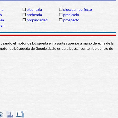
sma
❒
pleonexia
❒
pluscuamperfecto
io
❒
prebenda
❒
predicado
sa
❒
propincuidad
❒
prospecto
men
abra usando el motor de búsqueda en la parte superior a mano derecha de la
 El motor de búsqueda de Google abajo es para buscar contenido dentro de