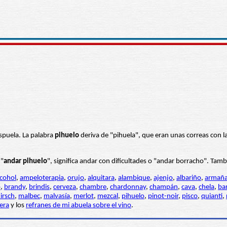
espuela. La palabra
pihuelo
deriva de "pihuela", que eran unas correas con las
 "
andar pihuelo
", significa andar con dificultades o "andar borracho". Tamb
lcohol
,
ampeloterapia
,
orujo
,
alquitara
,
alambique
,
ajenjo
,
albariño
,
armañ
o
,
brandy
,
brindis
,
cerveza
,
chambre
,
chardonnay
,
champán
,
cava
,
chela
,
ba
irsch
,
malbec
,
malvasía
,
merlot
,
mezcal
,
pihuelo
,
pinot-noir
,
pisco
,
quianti
,
era
y los
refranes de mi abuela sobre el vino
.