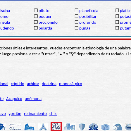
iscina
❒
pituto
❒
planetícola
❒
plati
pomo
❒
póquer
❒
posibilitar
❒
potas
riscila
❒
prociónido
❒
profundo
❒
prome
pudendo
❒
pularda
❒
punga
❒
puta
s secciones útiles e interesantes. Puedes encontrar la etimología de una pal
í” y luego presiona la tecla "Entrar", "↲" o "⚲" dependiendo de tu teclado.
ional
críptido
achicar
doctrina
monocárpico
te
Acapulco
anémona
avo
gorrión
refinamiento
chile