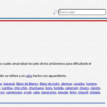
 cuales amarraban los pies de los prisioneros para dificultarle el
ién se refiere a un
ulpo
hecho con aguardiente.
ac
,
bacanal
,
Blanc de Blancs
,
Blanc de noirs
,
abrevar
,
curador
,
jumera
,
r
,
cantina
,
chin-chin
,
chuchaqui
,
bota
,
botella
,
cabernet
,
chuico
,
clarete
,
ron
,
sangiovese
,
syrah
,
sake
,
teporocho
,
tequila
,
tinto
,
chacolí
,
mistela
,