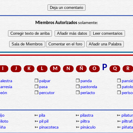
Miembros Autorizados
solamente:
P
I
J
K
L
M
N
Ñ
O
Q
R
alestra
❒
palpar
❒
panda
❒
pansi
arresia
❒
pasa
❒
pastorela
❒
patolo
peón
❒
percutor
❒
periacto
❒
periso
ijo
➳
pila
➳
pilastra
➳
pilatu
iloto
➳
pil pil
➳
piltra
➳
piltraf
iña
➳
pinacoteca
➳
pináculo
➳
piñata