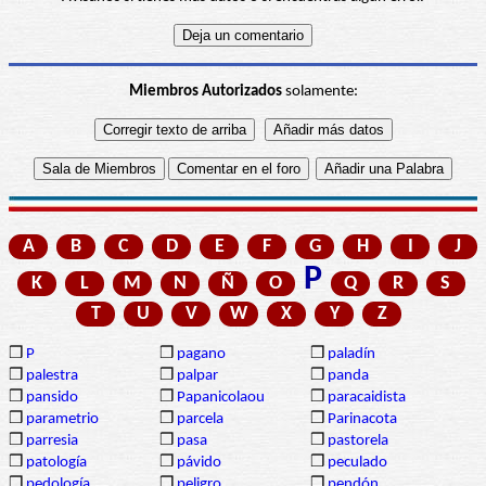
Miembros Autorizados
solamente:
A
B
C
D
E
F
G
H
I
J
P
K
L
M
N
Ñ
O
Q
R
S
T
U
V
W
X
Y
Z
❒
P
❒
pagano
❒
paladín
❒
palestra
❒
palpar
❒
panda
❒
pansido
❒
Papanicolaou
❒
paracaidista
❒
parametrio
❒
parcela
❒
Parinacota
❒
parresia
❒
pasa
❒
pastorela
❒
patología
❒
pávido
❒
peculado
❒
pedología
❒
peligro
❒
pendón