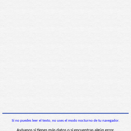
Si no puedes leer el texto, no uses el modo nocturno de tu navegador.
Avísanos si tienes más datos o si encuentras algún error.