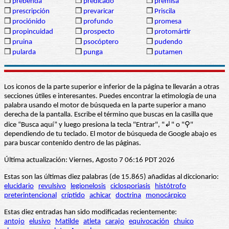
❒
prebenda
❒
predicado
❒
premisa
❒
prescripción
❒
prevaricar
❒
Priscila
❒
prociónido
❒
profundo
❒
promesa
❒
propincuidad
❒
prospecto
❒
protomártir
❒
pruina
❒
psocóptero
❒
pudendo
❒
pularda
❒
punga
❒
putamen
Los iconos de la parte superior e inferior de la página te llevarán a otras
secciones útiles e interesantes. Puedes encontrar la etimología de una
palabra usando el motor de búsqueda en la parte superior a mano
derecha de la pantalla. Escribe el término que buscas en la casilla que
dice “Busca aquí” y luego presiona la tecla "Entrar", "↲" o "⚲"
dependiendo de tu teclado. El motor de búsqueda de Google abajo es
para buscar contenido dentro de las páginas.
Última actualización: Viernes, Agosto 7 06:16 PDT 2026
Estas son las últimas diez palabras (de 15.865) añadidas al diccionario:
elucidario
revulsivo
legionelosis
ciclosporiasis
histótrofo
preterintencional
críptido
achicar
doctrina
monocárpico
Estas diez entradas han sido modificadas recientemente:
antojo
elusivo
Matilde
atleta
carajo
equivocación
chuico