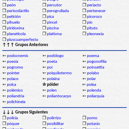
❒
peón
❒
percutor
❒
periacto
❒
perisodáctilo
❒
perogrullada
❒
pertenecer
❒
petición
❒
pica
❒
picoroco
❒
pihuelo
❒
pincel
❒
pío
❒
piridoxina
❒
piscina
❒
pituto
❒
planetícola
❒
platisma
❒
pleonexia
❒
pluscuamperfecto
↑↑↑ Grupos Anteriores
➳
podocnemis
➳
podólogo
➳
poema
➳
poesía
➳
poeta
➳
pogonofilia
➳
pogromo
➳
poí
➳
poinsettia
➳
pointer
➳
poiquilotermo
➳
polabo
➳
polaco
➳
polaina
➳
polar
➳
polca
✰ pólder
➳
polea
➳
polémico
➳
polen
➳
polenda
➳
poliandria
➳
poliantocarpo
➳
poliarquía
➳
polichinela
↓↓↓ Grupos Siguientes
❒
policía
❒
polirrizo
❒
pomo
❒
póquer
❒
posibilitar
❒
potasio