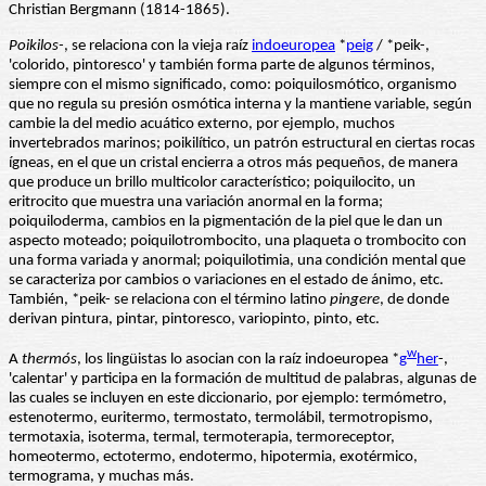
Christian Bergmann (1814-1865).
Poikilos-
, se relaciona con la vieja raíz
indoeuropea
*
peig
/ *peik-,
'colorido, pintoresco' y también forma parte de algunos términos,
siempre con el mismo significado, como: poiquilosmótico, organismo
que no regula su presión osmótica interna y la mantiene variable, según
cambie la del medio acuático externo, por ejemplo, muchos
invertebrados marinos; poikilítico, un patrón estructural en ciertas rocas
ígneas, en el que un cristal encierra a otros más pequeños, de manera
que produce un brillo multicolor característico; poiquilocito, un
eritrocito que muestra una variación anormal en la forma;
poiquiloderma, cambios en la pigmentación de la piel que le dan un
aspecto moteado; poiquilotrombocito, una plaqueta o trombocito con
una forma variada y anormal; poiquilotimia, una condición mental que
se caracteriza por cambios o variaciones en el estado de ánimo, etc.
También, *peik- se relaciona con el término latino
pingere
, de donde
derivan pintura, pintar, pintoresco, variopinto, pinto, etc.
w
A
thermós
, los lingüistas lo asocian con la raíz indoeuropea *
g
her
-,
'calentar' y participa en la formación de multitud de palabras, algunas de
las cuales se incluyen en este diccionario, por ejemplo: termómetro,
estenotermo, euritermo, termostato, termolábil, termotropismo,
termotaxia, isoterma, termal, termoterapia, termoreceptor,
homeotermo, ectotermo, endotermo, hipotermia, exotérmico,
termograma, y muchas más.