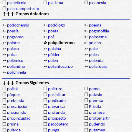
❒
planetícola
❒
platisma
❒
pleonexia
❒
pluscuamperfecto
↑↑↑ Grupos Anteriores
➳
podocnemis
➳
podólogo
➳
poema
➳
poesía
➳
poeta
➳
pogonofilia
➳
pogromo
➳
poí
➳
poinsettia
➳
pointer
✰ poiquilotermo
➳
polabo
➳
polaco
➳
polaina
➳
polar
➳
polca
➳
pólder
➳
polea
➳
polémico
➳
polen
➳
polenda
➳
poliandria
➳
poliantocarpo
➳
poliarquía
➳
polichinela
↓↓↓ Grupos Siguientes
❒
policía
❒
polirrizo
❒
pomo
❒
póquer
❒
posibilitar
❒
potasio
❒
prebenda
❒
predicado
❒
premisa
❒
prescripción
❒
prevaricar
❒
Priscila
❒
prociónido
❒
profundo
❒
promesa
❒
propincuidad
❒
prospecto
❒
protomártir
❒
pruina
❒
psocóptero
❒
pudendo
❒
pularda
❒
punga
❒
putamen