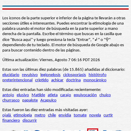
Los iconos de la parte superior e inferior de la página te llevarán a otras
secciones útiles e interesantes. Puedes encontrar la etimología de una
palabra usando el motor de búsqueda en la parte superior a mano
derecha de la pantalla. Escribe el término que buscas en la casilla que
dice “Busca aquí” y luego presiona la tecla "Entrar", "↲" o "⚲"
dependiendo de tu teclado. El motor de búsqueda de Google abajo es
para buscar contenido dentro de las páginas.
Última actualización: Viernes, Agosto 7 06:16 PDT 2026
Estas son las últimas diez palabras (de 15.865) añadidas al diccionario:
elucidario
revulsivo
legionelosis
ciclosporiasis
histótrofo
preterintencional
críptido
achicar
doctrina
monocárpico
Estas diez entradas han sido modificadas recientemente:
antojo
elusivo
Matilde
atleta
carajo
equivocación
chuico
churrasco
papalote
Acapulco
Estas fueron las diez entradas más visitadas ayer:
ojalá
etimología
metro
chile
envidia
tomate
novela
curtir
financiero
discurrir