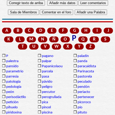
A
B
C
D
E
F
G
H
I
J
P
K
L
M
N
Ñ
O
Q
R
S
T
U
V
W
X
Y
Z
❒
P
❒
pagano
❒
paladín
❒
palestra
❒
palpar
❒
panda
❒
pansido
❒
Papanicolaou
❒
paracaidista
❒
parametrio
❒
parcela
❒
Parinacota
❒
parresia
❒
pasa
❒
pastorela
❒
patología
❒
pávido
❒
peculado
❒
pedología
❒
peligro
❒
pendón
❒
peón
❒
percutor
❒
periacto
❒
perisodáctilo
❒
perogrullada
❒
pertenecer
❒
petición
❒
pica
❒
picoroco
❒
pihuelo
❒
pincel
❒
pío
❒
piridoxina
❒
piscina
❒
pituto