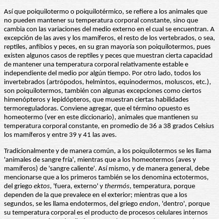
Así que poiquilotermo o poiquilotérmico, se refiere a los animales que
no pueden mantener su temperatura corporal constante, sino que
cambia con las variaciones del medio externo en el cual se encuentran. A
excepción de las aves y los mamíferos, el resto de los vertebrados, o sea,
reptiles, anfibios y peces, en su gran mayoría son poiquilotermos, pues
existen algunos casos de reptiles y peces que muestran cierta capacidad
de mantener una temperatura corporal relativamente estable e
independiente del medio por algún tiempo. Por otro lado, todos los
invertebrados (artrópodos, helmintos, equinodermos, moluscos, etc.),
son poiquilotermos, también con algunas excepciones como ciertos
himenópteros y lepidópteros, que muestran ciertas habilidades
termoreguladoras. Conviene agregar, que el término opuesto es
homeotermo (ver en este diccionario), animales que mantienen su
temperatura corporal constante, en promedio de 36 a 38 grados Celsius
los mamíferos y entre 39 y 41 las aves.
Tradicionalmente y de manera común, a los poiquilotermos se les llama
'animales de sangre fría', mientras que a los homeotermos (aves y
mamíferos) de 'sangre caliente'. Así mismo, y de manera general, debe
mencionarse que a los primeros también se los denomina ectotermos,
del griego
ektos
, 'fuera, externo' y
thermós
, temperatura, porque
dependen de la que prevalece en el exterior; mientras que a los
segundos, se les llama endotermos, del griego
endon
, 'dentro', porque
su temperatura corporal es el producto de procesos celulares internos