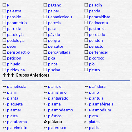
❒
P
❒
pagano
❒
paladín
❒
palestra
❒
palpar
❒
panda
❒
pansido
❒
Papanicolaou
❒
paracaidista
❒
parametrio
❒
parcela
❒
Parinacota
❒
parresia
❒
pasa
❒
pastorela
❒
patología
❒
pávido
❒
peculado
❒
pedología
❒
peligro
❒
pendón
❒
peón
❒
percutor
❒
periacto
❒
perisodáctilo
❒
perogrullada
❒
pertenecer
❒
petición
❒
pica
❒
picoroco
❒
pihuelo
❒
pincel
❒
pío
❒
piridoxina
❒
piscina
❒
pituto
↑↑↑ Grupos Anteriores
➳
planetícola
➳
planicie
➳
plañidera
➳
plañir
➳
planisferio
➳
plano
➳
planta
➳
plantígrado
➳
plántula
➳
plaqueta
➳
plasma
➳
plasmaféresis
➳
plasmar
➳
plasmodesmo
➳
Plasmodium
➳
plasta
➳
plástico
➳
plata
➳
plataforma
✰ plátano
➳
platea
➳
platelminto
➳
plateresco
➳
platicar