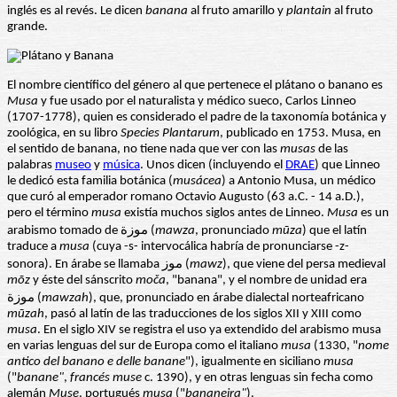
inglés es al revés. Le dicen
banana
al fruto amarillo y
plantain
al fruto
grande.
El nombre científico del género al que pertenece el plátano o banano es
Musa
y fue usado por el naturalista y médico sueco, Carlos Linneo
(1707-1778), quien es considerado el padre de la taxonomía botánica y
zoológica, en su libro
Species Plantarum
, publicado en 1753. Musa, en
el sentido de banana, no tiene nada que ver con las
musas
de las
palabras
museo
y
música
. Unos dicen (incluyendo el
DRAE
) que Linneo
le dedicó esta familia botánica (
musácea
) a Antonio Musa, un médico
que curó al emperador romano Octavio Augusto (63 a.C. - 14 a.D.),
pero el término
musa
existía muchos siglos antes de Linneo.
Musa
es un
arabismo tomado de موزة (
mawza
, pronunciado
mūza
) que el latín
traduce a
musa
(cuya -s- intervocálica habría de pronunciarse -z-
sonora). En árabe se llamaba موز (
mawz
), que viene del persa medieval
mōz
y éste del sánscrito
moča
, "banana", y el nombre de unidad era
موزة (
mawzah
), que, pronunciado en árabe dialectal norteafricano
mūzah
, pasó al latín de las traducciones de los siglos XII y XIII como
musa
. En el siglo XIV se registra el uso ya extendido del arabismo musa
en varias lenguas del sur de Europa como el italiano
musa
(1330, "
nome
antico del banano e delle banane
"), igualmente en siciliano
musa
("
banane"
,
francés muse
c. 1390), y en otras lenguas sin fecha como
alemán
Muse
, portugués
musa
("
bananeira"
).