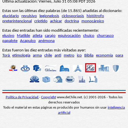
Última actualización: Viernes, Julio 31 05:08 PDT 2026
Estas son las últimas diez palabras (de 15.865) añadidas al diccionario:
elucidario
revulsivo
legionelosis
ciclosporiasis
histótrofo
preterintencional
críptido
achicar
doctrina
monocárpico
Estas diez entradas han sido modificadas recientemente:
elusivo
Matilde
atleta
carajo
equivocación
chuico
churrasco
papalote
Acapulco
anémona
Estas fueron las diez entradas más visitadas ayer:
Torá
etimología
arma
chile
anti
metro
ico
Biblia
economía
para
Política de Privacidad
-
Copyright
www.deChile.net. (c) 2001-2026 - Todos los
derechos reservados
Todo el material en estas páginas es producido por humanos sin usar
inteligencia
artificial