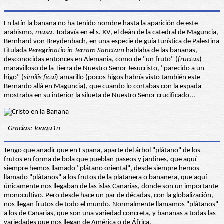
En latín la banana no ha tenido nombre hasta la aparición de este
arabismo,
musa
. Todavía en el s. XV, el deán de la catedral de Maguncia,
Bernhard von Breydenbach, en una especie de guía turística de Palestina
titulada
Peregrinatio in Terram Sanctam
hablaba de las bananas,
desconocidas entonces en Alemania, como de "un fruto" (
fructus
)
maravilloso de la Tierra de Nuestro Señor Jesucristo, "parecido a un
higo" (
similis ficui
) amarillo (pocos higos habría visto también este
Bernardo allá en Maguncia), que cuando lo cortabas con la espada
mostraba en su interior la silueta de Nuestro Señor crucificado...
- Gracias: Joaqu1n
Tengo que añadir que en España, aparte del árbol "plátano" de los
frutos en forma de bola que pueblan paseos y jardines, que aquí
siempre hemos llamado "plátano oriental", desde siempre hemos
llamado "plátanos" a los frutos de la platanera o bananera, que aquí
únicamente nos llegaban de las islas Canarias, donde son un importante
monocultivo. Pero desde hace un par de décadas, con la globalización,
nos llegan frutos de todo el mundo. Normalmente llamamos "plátanos"
a los de Canarias, que son una variedad concreta, y bananas a todas las
variedades que nos llegan de América o de África.