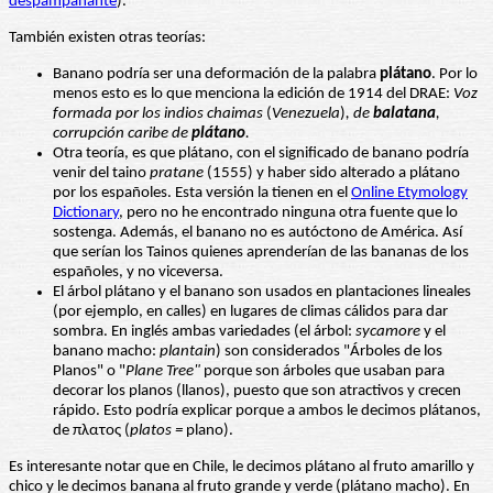
despampanante
).
También existen otras teorías:
Banano podría ser una deformación de la palabra
plátano
. Por lo
menos esto es lo que menciona la edición de 1914 del DRAE:
Voz
formada por los indios chaimas
(
Venezuela
)
, de
balatana
,
corrupción caribe de
plátano
.
Otra teoría, es que plátano, con el significado de banano podría
venir del taino
pratane
(1555) y haber sido alterado a plátano
por los españoles. Esta versión la tienen en el
Online Etymology
Dictionary
, pero no he encontrado ninguna otra fuente que lo
sostenga. Además, el banano no es autóctono de América. Así
que serían los Tainos quienes aprenderían de las bananas de los
españoles, y no viceversa.
El árbol plátano y el banano son usados en plantaciones lineales
(por ejemplo, en calles) en lugares de climas cálidos para dar
sombra. En inglés ambas variedades (el árbol:
sycamore
y el
banano macho:
plantain
) son considerados "Árboles de los
Planos" o "
Plane Tree"
porque son árboles que usaban para
decorar los planos (llanos), puesto que son atractivos y crecen
rápido. Esto podría explicar porque a ambos le decimos plátanos,
de πλατος (
platos =
plano).
Es interesante notar que en Chile, le decimos plátano al fruto amarillo y
chico y le decimos banana al fruto grande y verde (plátano macho). En