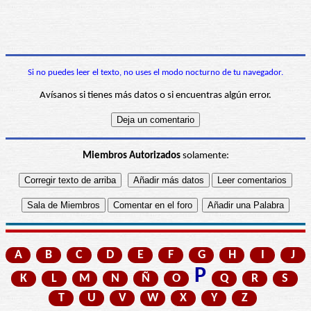
Si no puedes leer el texto, no uses el modo nocturno de tu navegador.
Avísanos si tienes más datos o si encuentras algún error.
Miembros Autorizados
solamente:
A
B
C
D
E
F
G
H
I
J
P
K
L
M
N
Ñ
O
Q
R
S
T
U
V
W
X
Y
Z