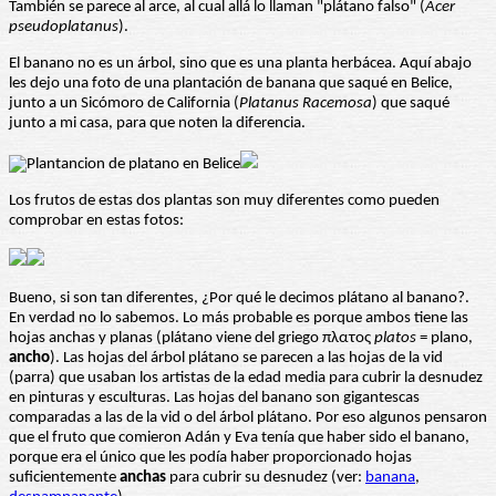
También se parece al arce, al cual allá lo llaman "plátano falso" (
Acer
pseudoplatanus
).
El banano no es un árbol, sino que es una planta herbácea. Aquí abajo
les dejo una foto de una plantación de banana que saqué en Belice,
junto a un Sicómoro de California (
Platanus Racemosa
) que saqué
junto a mi casa, para que noten la diferencia.
Los frutos de estas dos plantas son muy diferentes como pueden
comprobar en estas fotos:
Bueno, si son tan diferentes, ¿Por qué le decimos plátano al banano?.
En verdad no lo sabemos. Lo más probable es porque ambos tiene las
hojas anchas y planas (plátano viene del griego πλατος
platos
= plano,
ancho
). Las hojas del árbol plátano se parecen a las hojas de la vid
(parra) que usaban los artistas de la edad media para cubrir la desnudez
en pinturas y esculturas. Las hojas del banano son gigantescas
comparadas a las de la vid o del árbol plátano. Por eso algunos pensaron
que el fruto que comieron Adán y Eva tenía que haber sido el banano,
porque era el único que les podía haber proporcionado hojas
suficientemente
anchas
para cubrir su desnudez (ver:
banana
,