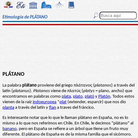
Etimología de PLÁTANO
PLÁTANO
La palabra
plátano
proviene del griego πλάτανος (
platanos
) a través del
latín (
platanus
).
Platanos
viene de πλατύς (
platys
= plano, ancho) que
encontramos en palabras como
plata
,
plato
,
plató
y
Platón
. Todos estos
vienen de la raíz
indoeuropea
*
plat
(extender, esparcir) que nos dio
planta
a través del latín y
flan
a traves del fráncico.
Es interesante notar que lo que le llaman plátano en España, no es lo
mismo a lo que nos referimos en Chile. En Chile, le decimos "plátano" al
banano
, pero en España se refiere a un árbol que tiene un fruto muy
diferente. El plátano de España es de la misma familia que el sicómoro.