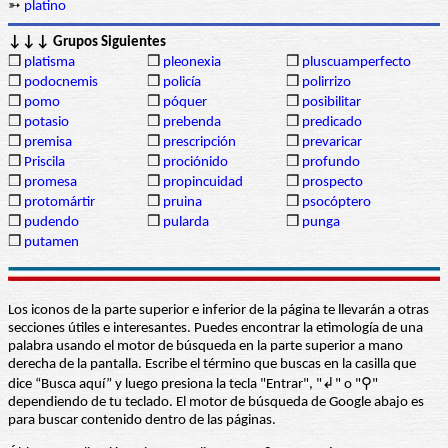
➳
platino
↓↓↓ Grupos Siguientes
❒
platisma
❒
pleonexia
❒
pluscuamperfecto
❒
podocnemis
❒
policía
❒
polirrizo
❒
pomo
❒
póquer
❒
posibilitar
❒
potasio
❒
prebenda
❒
predicado
❒
premisa
❒
prescripción
❒
prevaricar
❒
Priscila
❒
prociónido
❒
profundo
❒
promesa
❒
propincuidad
❒
prospecto
❒
protomártir
❒
pruina
❒
psocóptero
❒
pudendo
❒
pularda
❒
punga
❒
putamen
Los iconos de la parte superior e inferior de la página te llevarán a otras
secciones útiles e interesantes. Puedes encontrar la etimología de una
palabra usando el motor de búsqueda en la parte superior a mano
derecha de la pantalla. Escribe el término que buscas en la casilla que
dice “Busca aquí” y luego presiona la tecla "Entrar", "↲" o "⚲"
dependiendo de tu teclado. El motor de búsqueda de Google abajo es
para buscar contenido dentro de las páginas.