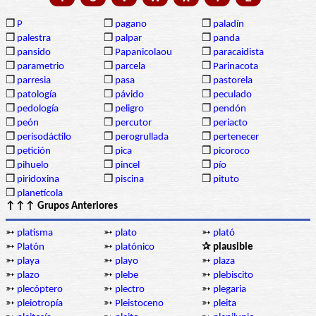
❒
P
❒
pagano
❒
paladín
❒
palestra
❒
palpar
❒
panda
❒
pansido
❒
Papanicolaou
❒
paracaidista
❒
parametrio
❒
parcela
❒
Parinacota
❒
parresia
❒
pasa
❒
pastorela
❒
patología
❒
pávido
❒
peculado
❒
pedología
❒
peligro
❒
pendón
❒
peón
❒
percutor
❒
periacto
❒
perisodáctilo
❒
perogrullada
❒
pertenecer
❒
petición
❒
pica
❒
picoroco
❒
pihuelo
❒
pincel
❒
pío
❒
piridoxina
❒
piscina
❒
pituto
❒
planetícola
↑↑↑ Grupos Anteriores
➳
platisma
➳
plato
➳
plató
➳
Platón
➳
platónico
✰ plausible
➳
playa
➳
playo
➳
plaza
➳
plazo
➳
plebe
➳
plebiscito
➳
plecóptero
➳
plectro
➳
plegaria
➳
pleiotropía
➳
Pleistoceno
➳
pleita