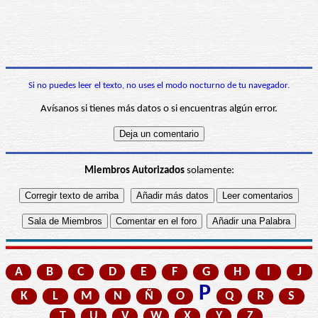
Si no puedes leer el texto, no uses el modo nocturno de tu navegador.
Avísanos si tienes más datos o si encuentras algún error.
Miembros Autorizados
solamente:
A
B
C
D
E
F
G
H
I
J
P
K
L
M
N
Ñ
O
Q
R
S
T
U
V
W
X
Y
Z