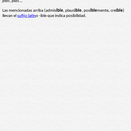
plas, plas
...
Las mencionadas arriba (admis
ible
, plaus
ible
, pos
ible
mente, cre
íble
)
llevan el
sufijo latin
o -ible que indica posibilidad.