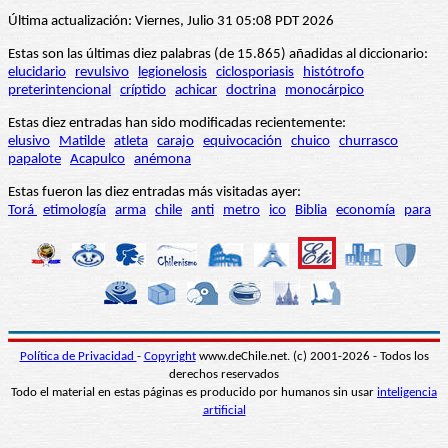
Última actualización: Viernes, Julio 31 05:08 PDT 2026
Estas son las últimas diez palabras (de 15.865) añadidas al diccionario:
elucidario
revulsivo
legionelosis
ciclosporiasis
histótrofo
preterintencional
críptido
achicar
doctrina
monocárpico
Estas diez entradas han sido modificadas recientemente:
elusivo
Matilde
atleta
carajo
equivocación
chuico
churrasco
papalote
Acapulco
anémona
Estas fueron las diez entradas más visitadas ayer:
Torá
etimología
arma
chile
anti
metro
ico
Biblia
economía
para
Política de Privacidad
-
Copyright
www.deChile.net. (c) 2001-2026 - Todos los
derechos reservados
Todo el material en estas páginas es producido por humanos sin usar
inteligencia
artificial