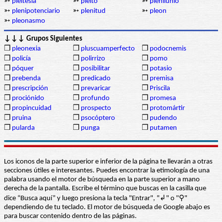
➳
pleitesía
➳
pleito
➳
plenilunio
➳
plenipotenciario
➳
plenitud
➳
pleon
➳
pleonasmo
↓↓↓ Grupos Siguientes
❒
pleonexia
❒
pluscuamperfecto
❒
podocnemis
❒
policía
❒
polirrizo
❒
pomo
❒
póquer
❒
posibilitar
❒
potasio
❒
prebenda
❒
predicado
❒
premisa
❒
prescripción
❒
prevaricar
❒
Priscila
❒
prociónido
❒
profundo
❒
promesa
❒
propincuidad
❒
prospecto
❒
protomártir
❒
pruina
❒
psocóptero
❒
pudendo
❒
pularda
❒
punga
❒
putamen
Los iconos de la parte superior e inferior de la página te llevarán a otras
secciones útiles e interesantes. Puedes encontrar la etimología de una
palabra usando el motor de búsqueda en la parte superior a mano
derecha de la pantalla. Escribe el término que buscas en la casilla que
dice “Busca aquí” y luego presiona la tecla "Entrar", "↲" o "⚲"
dependiendo de tu teclado. El motor de búsqueda de Google abajo es
para buscar contenido dentro de las páginas.