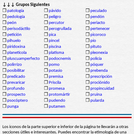
↓↓↓ Grupos Siguientes
❒
patología
❒
pávido
❒
peculado
❒
pedología
❒
peligro
❒
pendón
❒
peón
❒
percutor
❒
periacto
❒
perisodáctilo
❒
perogrullada
❒
pertenecer
❒
petición
❒
pica
❒
picoroco
❒
pihuelo
❒
pincel
❒
pío
❒
piridoxina
❒
piscina
❒
pituto
❒
planetícola
❒
platisma
❒
pleonexia
❒
pluscuamperfecto
❒
podocnemis
❒
policía
❒
polirrizo
❒
pomo
❒
póquer
❒
posibilitar
❒
potasio
❒
prebenda
❒
predicado
❒
premisa
❒
prescripción
❒
prevaricar
❒
Priscila
❒
prociónido
❒
profundo
❒
promesa
❒
propincuidad
❒
prospecto
❒
protomártir
❒
pruina
❒
psocóptero
❒
pudendo
❒
pularda
❒
punga
❒
putamen
Los iconos de la parte superior e inferior de la página te llevarán a otras
secciones útiles e interesantes. Puedes encontrar la etimología de una