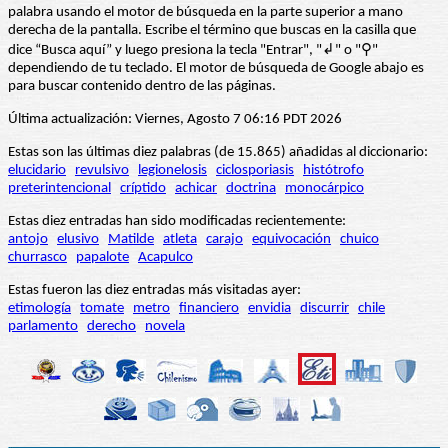
palabra usando el motor de búsqueda en la parte superior a mano
derecha de la pantalla. Escribe el término que buscas en la casilla que
dice “Busca aquí” y luego presiona la tecla "Entrar", "↲" o "⚲"
dependiendo de tu teclado. El motor de búsqueda de Google abajo es
para buscar contenido dentro de las páginas.
Última actualización: Viernes, Agosto 7 06:16 PDT 2026
Estas son las últimas diez palabras (de 15.865) añadidas al diccionario:
elucidario
revulsivo
legionelosis
ciclosporiasis
histótrofo
preterintencional
críptido
achicar
doctrina
monocárpico
Estas diez entradas han sido modificadas recientemente:
antojo
elusivo
Matilde
atleta
carajo
equivocación
chuico
churrasco
papalote
Acapulco
Estas fueron las diez entradas más visitadas ayer:
etimología
tomate
metro
financiero
envidia
discurrir
chile
parlamento
derecho
novela