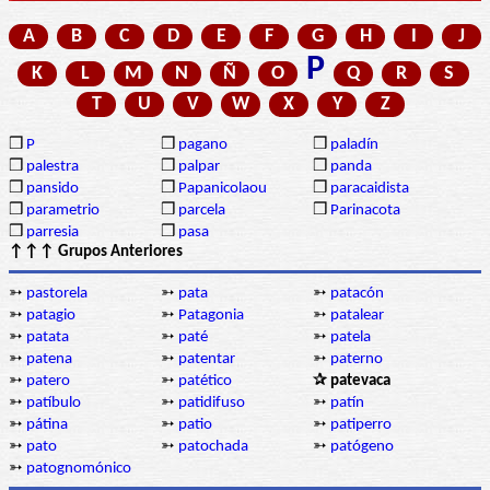
A
B
C
D
E
F
G
H
I
J
P
K
L
M
N
Ñ
O
Q
R
S
T
U
V
W
X
Y
Z
❒
P
❒
pagano
❒
paladín
❒
palestra
❒
palpar
❒
panda
❒
pansido
❒
Papanicolaou
❒
paracaidista
❒
parametrio
❒
parcela
❒
Parinacota
❒
parresia
❒
pasa
↑↑↑ Grupos Anteriores
➳
pastorela
➳
pata
➳
patacón
➳
patagio
➳
Patagonia
➳
patalear
➳
patata
➳
paté
➳
patela
➳
patena
➳
patentar
➳
paterno
➳
patero
➳
patético
✰ patevaca
➳
patíbulo
➳
patidifuso
➳
patín
➳
pátina
➳
patio
➳
patiperro
➳
pato
➳
patochada
➳
patógeno
➳
patognomónico