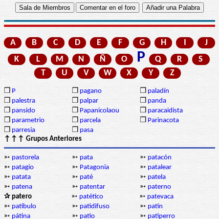
A
B
C
D
E
F
G
H
I
J
P
K
L
M
N
Ñ
O
Q
R
S
T
U
V
W
X
Y
Z
❒
P
❒
pagano
❒
paladín
❒
palestra
❒
palpar
❒
panda
❒
pansido
❒
Papanicolaou
❒
paracaidista
❒
parametrio
❒
parcela
❒
Parinacota
❒
parresia
❒
pasa
↑↑↑ Grupos Anteriores
➳
pastorela
➳
pata
➳
patacón
➳
patagio
➳
Patagonia
➳
patalear
➳
patata
➳
paté
➳
patela
➳
patena
➳
patentar
➳
paterno
✰ patero
➳
patético
➳
patevaca
➳
patíbulo
➳
patidifuso
➳
patín
➳
pátina
➳
patio
➳
patiperro