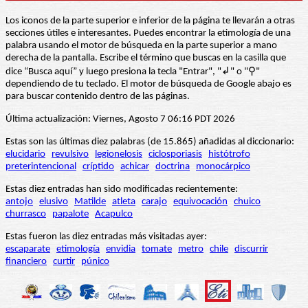
Los iconos de la parte superior e inferior de la página te llevarán a otras
secciones útiles e interesantes. Puedes encontrar la etimología de una
palabra usando el motor de búsqueda en la parte superior a mano
derecha de la pantalla. Escribe el término que buscas en la casilla que
dice “Busca aquí” y luego presiona la tecla "Entrar", "↲" o "⚲"
dependiendo de tu teclado. El motor de búsqueda de Google abajo es
para buscar contenido dentro de las páginas.
Última actualización: Viernes, Agosto 7 06:16 PDT 2026
Estas son las últimas diez palabras (de 15.865) añadidas al diccionario:
elucidario
revulsivo
legionelosis
ciclosporiasis
histótrofo
preterintencional
críptido
achicar
doctrina
monocárpico
Estas diez entradas han sido modificadas recientemente:
antojo
elusivo
Matilde
atleta
carajo
equivocación
chuico
churrasco
papalote
Acapulco
Estas fueron las diez entradas más visitadas ayer:
escaparate
etimología
envidia
tomate
metro
chile
discurrir
financiero
curtir
púnico