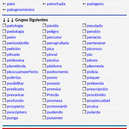
➳
pato
➳
patochada
➳
patógeno
➳
patognomónico
↓↓↓ Grupos Siguientes
❒
patología
❒
pávido
❒
peculado
❒
pedología
❒
peligro
❒
pendón
❒
peón
❒
percutor
❒
periacto
❒
perisodáctilo
❒
perogrullada
❒
pertenecer
❒
petición
❒
pica
❒
picoroco
❒
pihuelo
❒
pincel
❒
pío
❒
piridoxina
❒
piscina
❒
pituto
❒
planetícola
❒
platisma
❒
pleonexia
❒
pluscuamperfecto
❒
podocnemis
❒
policía
❒
polirrizo
❒
pomo
❒
póquer
❒
posibilitar
❒
potasio
❒
prebenda
❒
predicado
❒
premisa
❒
prescripción
❒
prevaricar
❒
Priscila
❒
prociónido
❒
profundo
❒
promesa
❒
propincuidad
❒
prospecto
❒
protomártir
❒
pruina
❒
psocóptero
❒
pudendo
❒
pularda
❒
punga
❒
putamen