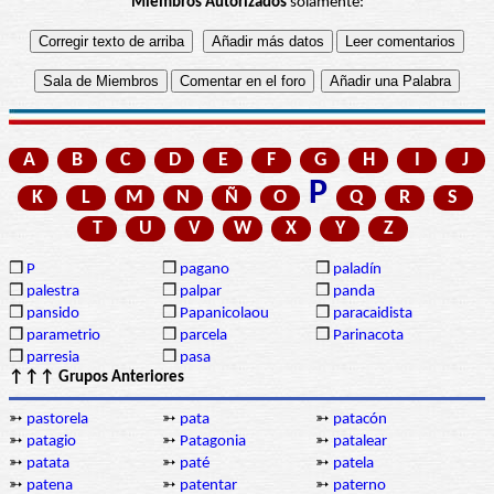
Miembros Autorizados
solamente:
A
B
C
D
E
F
G
H
I
J
P
K
L
M
N
Ñ
O
Q
R
S
T
U
V
W
X
Y
Z
❒
P
❒
pagano
❒
paladín
❒
palestra
❒
palpar
❒
panda
❒
pansido
❒
Papanicolaou
❒
paracaidista
❒
parametrio
❒
parcela
❒
Parinacota
❒
parresia
❒
pasa
↑↑↑ Grupos Anteriores
➳
pastorela
➳
pata
➳
patacón
➳
patagio
➳
Patagonia
➳
patalear
➳
patata
➳
paté
➳
patela
➳
patena
➳
patentar
➳
paterno