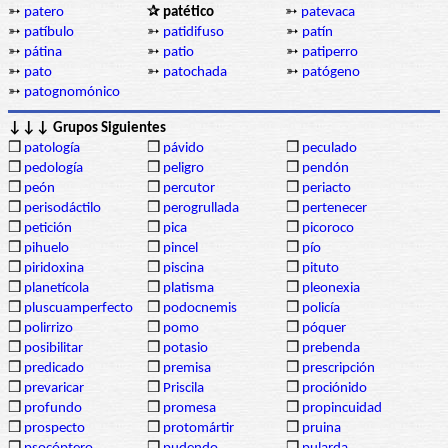
➳
patero
✰ patético
➳
patevaca
➳
patíbulo
➳
patidifuso
➳
patín
➳
pátina
➳
patio
➳
patiperro
➳
pato
➳
patochada
➳
patógeno
➳
patognomónico
↓↓↓ Grupos Siguientes
❒
patología
❒
pávido
❒
peculado
❒
pedología
❒
peligro
❒
pendón
❒
peón
❒
percutor
❒
periacto
❒
perisodáctilo
❒
perogrullada
❒
pertenecer
❒
petición
❒
pica
❒
picoroco
❒
pihuelo
❒
pincel
❒
pío
❒
piridoxina
❒
piscina
❒
pituto
❒
planetícola
❒
platisma
❒
pleonexia
❒
pluscuamperfecto
❒
podocnemis
❒
policía
❒
polirrizo
❒
pomo
❒
póquer
❒
posibilitar
❒
potasio
❒
prebenda
❒
predicado
❒
premisa
❒
prescripción
❒
prevaricar
❒
Priscila
❒
prociónido
❒
profundo
❒
promesa
❒
propincuidad
❒
prospecto
❒
protomártir
❒
pruina