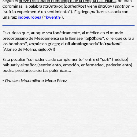
Según el
Breve Diccionario Etimológico de la Lengua Castellana
, de Joan
Corominas, la palabra παθητικός (
pathetikos
) viene ἔπαθον (
epathon
=
"sufrí o experimenté un sentimiento"). El griego
pathos
se asocia con
una raíz
indoeuropea
(*
kwenth
-).
Es curioso que, aunque sea fonéticamente, al médico en el mundo
precortesiano de Mesoamérica se le llamase "
te
pat
iani
", o "el que cura a
los hombres",
ιατρ
ό
ς
en griego; el
oftalmólogo
sería"
teixpatiani
"
(Alonso de Molina, siglo XVI).
Esta peculiar "coincidencia de complemento" entre el "
pati
" (médico)
náhuatl y el παθoς (sentimiento, emoción, enfermedad, padecimiento)
podría prestarse a ciertas polémicas...
- Gracias: Maximiliano Mena Pérez