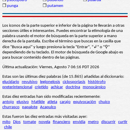
❒
psocóptero
❒
pudendo
❒
pularda
❒
punga
❒
putamen
Los iconos de la parte superior e inferior de la página te llevarán a otras
secciones útiles e interesantes. Puedes encontrar la etimología de una
palabra usando el motor de búsqueda en la parte superior a mano
derecha de la pantalla. Escribe el término que buscas en la casilla que
dice “Busca aquí” y luego presiona la tecla "Entrar", "↲" o "⚲"
dependiendo de tu teclado. El motor de búsqueda de Google abajo es
para buscar contenido dentro de las páginas.
Última actualización: Viernes, Agosto 7 06:16 PDT 2026
Estas son las últimas diez palabras (de 15.865) añadidas al diccionario:
elucidario
revulsivo
legionelosis
ciclosporiasis
histótrofo
preterintencional
críptido
achicar
doctrina
monocárpico
Estas diez entradas han sido modificadas recientemente:
antojo
elusivo
Matilde
atleta
carajo
equivocación
chuico
churrasco
papalote
Acapulco
Estas fueron las diez entradas más visitadas ayer:
mito
Dios
tomate
novela
financiero
envidia
metro
discurrir
curtir
chile