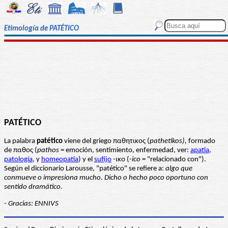
Etimología de PATÉTICO
PATÉTICO
La palabra
patético
viene del griego παθητικος (
pathetikos),
formado
de παθος (
pathos
= emoción, sentimiento, enfermedad, ver:
apatía
,
patología
, y
homeopatía
) y el
sufijo
-ικο (-
ico
= "relacionado con").
Según el diccionario Larousse, "patético" se refiere a:
algo que
conmueve o impresiona mucho. Dicho o hecho poco oportuno con
sentido dramático.
- Gracias: ENNIVS