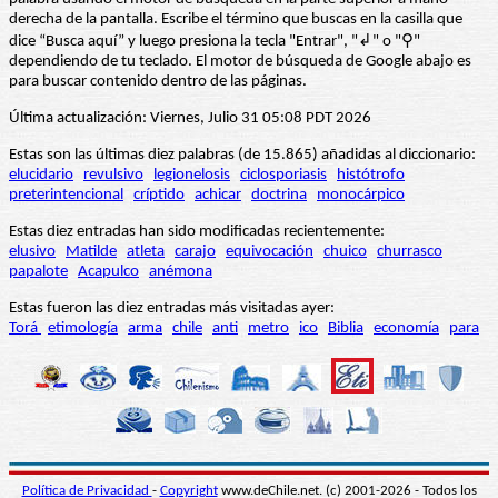
derecha de la pantalla. Escribe el término que buscas en la casilla que
dice “Busca aquí” y luego presiona la tecla "Entrar", "↲" o "⚲"
dependiendo de tu teclado. El motor de búsqueda de Google abajo es
para buscar contenido dentro de las páginas.
Última actualización: Viernes, Julio 31 05:08 PDT 2026
Estas son las últimas diez palabras (de 15.865) añadidas al diccionario:
elucidario
revulsivo
legionelosis
ciclosporiasis
histótrofo
preterintencional
críptido
achicar
doctrina
monocárpico
Estas diez entradas han sido modificadas recientemente:
elusivo
Matilde
atleta
carajo
equivocación
chuico
churrasco
papalote
Acapulco
anémona
Estas fueron las diez entradas más visitadas ayer:
Torá
etimología
arma
chile
anti
metro
ico
Biblia
economía
para
Política de Privacidad
-
Copyright
www.deChile.net. (c) 2001-2026 - Todos los