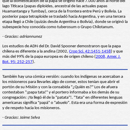
que la domesticación de la papa se originó hace 7.000 años al norte del
lago Titicaca (papas diploides, ancestral de las actuales papas
Huamantanga y Tumbay), cerca de la frontera entre Perú y Bolivia. La
posterior papa tetraploide se trasladó hacia Argentina, y en una tercera
etapa llegó a Chile (quizás desde Argentina o Bolivia), donde se originó la
subespecie hoy conocida como tuberosum o Grupo Chilotanum.
- Gracias: adriannunez
Los estudios de ADN del Dr. David Spooner demostraron que la papa
chilena es diferente a la andina (2002,
Crop Sci. 42:1451-1458
) y que
más del 99% de la papa europea es de origen chileno (
2008, Amer. J.
Bot. 95: 252-257
).
También hay una cómica versión: cuando los indígenas se acercaban a
los misioneros para llevarles algo de comer, estos tenían que abrir el
portón de su Misión y con la consabida "¿Quién es?" Los de afuera
contestaban "¡papa tata!" y el portero informaba a los demás de su
congregación: ¡Ya llegó él de la "patata"!. "Tata" en diferentes lenguas
americanas significa "papá" o "abuelo". Esta era una forma de expresión
y de respeto hacia los misioneros.
- Gracias: Jaime Selva