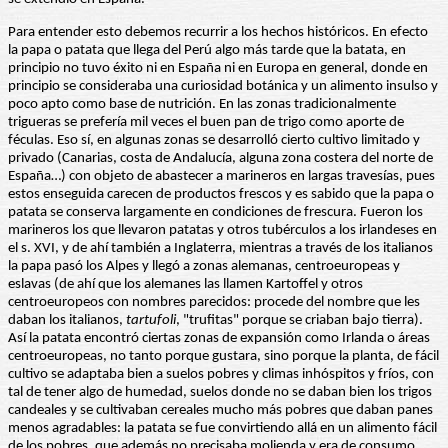
Para entender esto debemos recurrir a los hechos históricos. En efecto
la papa o patata que llega del Perú algo más tarde que la batata, en
principio no tuvo éxito ni en España ni en Europa en general, donde en
principio se consideraba una curiosidad botánica y un alimento insulso y
poco apto como base de nutrición. En las zonas tradicionalmente
trigueras se prefería mil veces el buen pan de trigo como aporte de
féculas. Eso sí, en algunas zonas se desarrolló cierto cultivo limitado y
privado (Canarias, costa de Andalucía, alguna zona costera del norte de
España…) con objeto de abastecer a marineros en largas travesías, pues
estos enseguida carecen de productos frescos y es sabido que la papa o
patata se conserva largamente en condiciones de frescura. Fueron los
marineros los que llevaron patatas y otros tubérculos a los irlandeses en
el s. XVI, y de ahí también a Inglaterra, mientras a través de los italianos
la papa pasó los Alpes y llegó a zonas alemanas, centroeuropeas y
eslavas (de ahí que los alemanes las llamen Kartoffel y otros
centroeuropeos con nombres parecidos: procede del nombre que les
daban los italianos,
tartufoli
, "trufitas" porque se criaban bajo tierra).
Así la patata encontró ciertas zonas de expansión como Irlanda o áreas
centroeuropeas, no tanto porque gustara, sino porque la planta, de fácil
cultivo se adaptaba bien a suelos pobres y climas inhóspitos y fríos, con
tal de tener algo de humedad, suelos donde no se daban bien los trigos
candeales y se cultivaban cereales mucho más pobres que daban panes
menos agradables: la patata se fue convirtiendo allá en un alimento fácil
de los pobres, que además no precisaba molienda y era de consumo