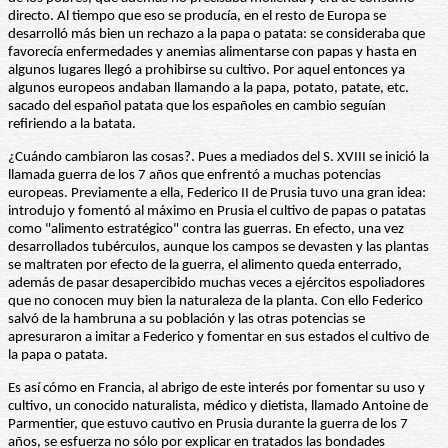
directo. Al tiempo que eso se producía, en el resto de Europa se
desarrolló más bien un rechazo a la papa o patata: se consideraba que
favorecía enfermedades y anemias alimentarse con papas y hasta en
algunos lugares llegó a prohibirse su cultivo. Por aquel entonces ya
algunos europeos andaban llamando a la papa, potato, patate, etc.
sacado del español patata que los españoles en cambio seguían
refiriendo a la batata.
¿Cuándo cambiaron las cosas?. Pues a mediados del S. XVIII se inició la
llamada guerra de los 7 años que enfrentó a muchas potencias
europeas. Previamente a ella, Federico II de Prusia tuvo una gran idea:
introdujo y fomentó al máximo en Prusia el cultivo de papas o patatas
como "alimento estratégico" contra las guerras. En efecto, una vez
desarrollados tubérculos, aunque los campos se devasten y las plantas
se maltraten por efecto de la guerra, el alimento queda enterrado,
además de pasar desapercibido muchas veces a ejércitos espoliadores
que no conocen muy bien la naturaleza de la planta. Con ello Federico
salvó de la hambruna a su población y las otras potencias se
apresuraron a imitar a Federico y fomentar en sus estados el cultivo de
la papa o patata.
Es así cómo en Francia, al abrigo de este interés por fomentar su uso y
cultivo, un conocido naturalista, médico y dietista, llamado Antoine de
Parmentier, que estuvo cautivo en Prusia durante la guerra de los 7
años, se esfuerza no sólo por explicar en tratados las bondades