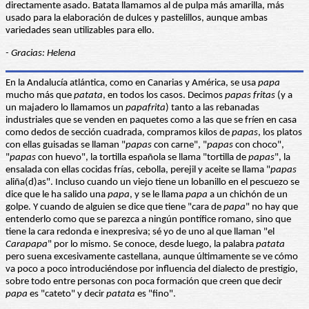
directamente asado. Batata llamamos al de pulpa más amarilla, más
usado para la elaboración de dulces y pastelillos, aunque ambas
variedades sean utilizables para ello.
- Gracias: Helena
En la Andalucía atlántica, como en Canarias y América, se usa
papa
mucho más que
patata
, en todos los casos. Decimos
papas fritas
(y a
un majadero lo llamamos un
papafrita
) tanto a las rebanadas
industriales que se venden en paquetes como a las que se fríen en casa
como dedos de sección cuadrada, compramos kilos de
papas
, los platos
con ellas guisadas se llaman "
papas
con carne", "
papas
con choco",
"
papas
con huevo", la tortilla española se llama "tortilla de
papas
", la
ensalada con ellas cocidas frías, cebolla, perejil y aceite se llama "
papas
aliña(d)as". Incluso cuando un viejo tiene un lobanillo en el pescuezo se
dice que le ha salido una
papa
, y se le llama
papa
a un chichón de un
golpe. Y cuando de alguien se dice que tiene "cara de
papa
" no hay que
entenderlo como que se parezca a ningún pontífice romano, sino que
tiene la cara redonda e inexpresiva; sé yo de uno al que llaman "el
Carapapa
" por lo mismo. Se conoce, desde luego, la palabra
patata
pero suena excesivamente castellana, aunque últimamente se ve cómo
va poco a poco introduciéndose por influencia del dialecto de prestigio,
sobre todo entre personas con poca formación que creen que decir
papa
es "cateto" y decir
patata
es "fino".