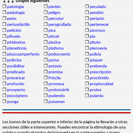
↓↓↓ Grupos Siguientes
❒
patología
❒
pávido
❒
peculado
❒
pedología
❒
peligro
❒
pendón
❒
peón
❒
percutor
❒
periacto
❒
perisodáctilo
❒
perogrullada
❒
pertenecer
❒
petición
❒
pica
❒
picoroco
❒
pihuelo
❒
pincel
❒
pío
❒
piridoxina
❒
piscina
❒
pituto
❒
planetícola
❒
platisma
❒
pleonexia
❒
pluscuamperfecto
❒
podocnemis
❒
policía
❒
polirrizo
❒
pomo
❒
póquer
❒
posibilitar
❒
potasio
❒
prebenda
❒
predicado
❒
premisa
❒
prescripción
❒
prevaricar
❒
Priscila
❒
prociónido
❒
profundo
❒
promesa
❒
propincuidad
❒
prospecto
❒
protomártir
❒
pruina
❒
psocóptero
❒
pudendo
❒
pularda
❒
punga
❒
putamen
Los iconos de la parte superior e inferior de la página te llevarán a otras
secciones útiles e interesantes. Puedes encontrar la etimología de una
palabra usando el motor de búsqueda en la parte superior a mano