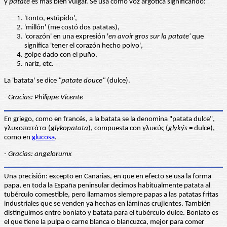
y
patate
es más bien vulgar. Se usa como voz argótica significando:
'tonto, estúpido',
'millón' (me costó dos patatas),
'corazón' en una expresión '
en avoir gros sur la patate'
que
significa 'tener el corazón hecho polvo',
golpe dado con el puño,
nariz, etc.
La 'batata' se dice
"patate douce"
(dulce).
- Gracias: Philippe Vicente
En griego, como en francés, a la batata se la denomina "patata dulce",
γλυκοπατάτα (
glykopatata
), compuesta con γλυκύς (
glykýs
= dulce),
como en
glucosa
.
- Gracias: angelorumx
Una precisión: excepto en Canarias, en que en efecto se usa la forma
papa, en toda la España peninsular decimos habitualmente patata al
tubérculo comestible, pero llamamos siempre papas a las patatas fritas
industriales que se venden ya hechas en láminas crujientes. También
distinguimos entre boniato y batata para el tubérculo dulce. Boniato es
el que tiene la pulpa o carne blanca o blancuzca, mejor para comer