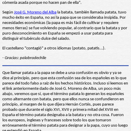
cómenla asada porque no hacen pan de ella".
Según
José G. Moreno del Alba
la batata, también llamada patata, tuvo
mucho éxito en España, no así la papa que se consideraba insípida. Por
necesidades económicas (la papa es más fácil de cultivar y requiere
menos tierras) se fue volviendo popular, al contrario que la batata y por
puro desconocimiento en España se empezó a usar patata para
distinguir el tubérculo dulce del salado.
El castellano "contagió" a otros idiomas (potato, patatis...).
- Gracias: palabradechile
Que llamar patata a la papa se debe a una confusión es obvio y ya se
dice al principio, pero que esta confusión sea de los españoles es lo que
parece del todo falso a raíz de los hechos históricos. Incluso si leemos en
el link anteriormente dado de José G. Moreno de Alba, un poco más
abajo, veremos que sí, que el término patata lo generan los españoles
como alternante con batata, pero que ellos nunca se confundieron en
principio, al margen de lo que dijera Hernán Cortés, pues parece
probado que durante el siglo XVI, XVII y primera mitad del XVIII en
España el término patata designaba a la batata y no otra cosa. Fueron
los europeos, ingleses y franceses sobre todo los que tomaron
erróneamente el término patata para designar a la papa, cuyo uso luego
se extendió en España.