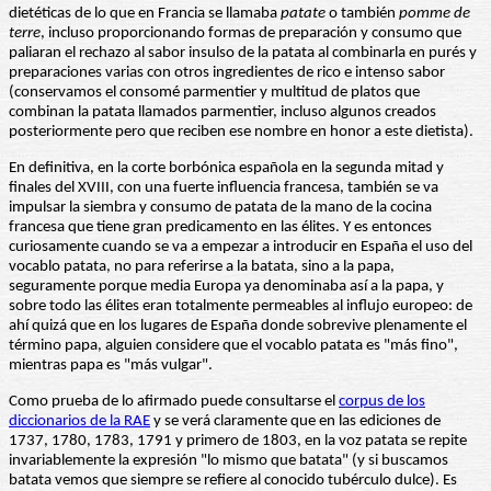
dietéticas de lo que en Francia se llamaba
patate
o también
pomme de
terre
, incluso proporcionando formas de preparación y consumo que
paliaran el rechazo al sabor insulso de la patata al combinarla en purés y
preparaciones varias con otros ingredientes de rico e intenso sabor
(conservamos el consomé parmentier y multitud de platos que
combinan la patata llamados parmentier, incluso algunos creados
posteriormente pero que reciben ese nombre en honor a este dietista).
En definitiva, en la corte borbónica española en la segunda mitad y
finales del XVIII, con una fuerte influencia francesa, también se va
impulsar la siembra y consumo de patata de la mano de la cocina
francesa que tiene gran predicamento en las élites. Y es entonces
curiosamente cuando se va a empezar a introducir en España el uso del
vocablo patata, no para referirse a la batata, sino a la papa,
seguramente porque media Europa ya denominaba así a la papa, y
sobre todo las élites eran totalmente permeables al influjo europeo: de
ahí quizá que en los lugares de España donde sobrevive plenamente el
término papa, alguien considere que el vocablo patata es "más fino",
mientras papa es "más vulgar".
Como prueba de lo afirmado puede consultarse el
corpus de los
diccionarios de la RAE
y se verá claramente que en las ediciones de
1737, 1780, 1783, 1791 y primero de 1803, en la voz patata se repite
invariablemente la expresión "lo mismo que batata" (y si buscamos
batata vemos que siempre se refiere al conocido tubérculo dulce). Es