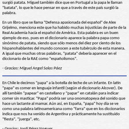
surgió patata. Miguel también dice que en Portugal a la papa le llaman
"batata", lo que le hace pensar en que a través de este país surgió la
palabra.
En un libro que se llama "Defensa apasionada del español" de Alex
Grijelmo, menciona este que ha habido muchas injusticias de parte de la
Real Academia hacía el español de América. Esta palabra es un buen
ejemplo de eso, pues en el diccionario aparece la palabra papa como
sinónimo de patata, siendo que sólo menos del diez por ciento de los
hispanohablantes del mundo conocen a este tubérculo de esta manera.
A igual que muchas otras palabras, "patata" debería aparecer en el
diccionario de la RAE como "españolismos".
- Gracias: Miguel Angel Salas Páez
En Chile le decimos "papa" a la botella de leche de un infante. En latín
"papa" es comer en lenguaje infantil (según el diccionario Alcover). De
allí también "papear" en castellano y "papar" en catalán para indicar
comer sin masticar. "Papa" podría ser una onomatopeya del sonido que
hace un lactante al mamar. Aún así, en España, "papa" hoy día se ve
como una palabra latinoamericana como "farra" que en los diccionarios
indica que nos ha venido de Argentina y prácticamente ha sustituido
"fiesta", "juerga", etc.
-
Gracias: Jordi Pérez Noguer