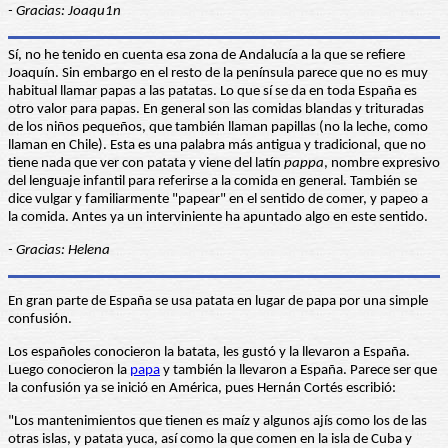
- Gracias: Joaqu1n
Sí, no he tenido en cuenta esa zona de Andalucía a la que se refiere
Joaquín. Sin embargo en el resto de la península parece que no es muy
habitual llamar papas a las patatas. Lo que sí se da en toda España es
otro valor para papas. En general son las comidas blandas y trituradas
de los niños pequeños, que también llaman papillas (no la leche, como
llaman en Chile). Esta es una palabra más antigua y tradicional, que no
tiene nada que ver con patata y viene del latín
pappa
, nombre expresivo
del lenguaje infantil para referirse a la comida en general. También se
dice vulgar y familiarmente "papear" en el sentido de comer, y papeo a
la comida. Antes ya un interviniente ha apuntado algo en este sentido.
- Gracias: Helena
En gran parte de España se usa patata en lugar de papa por una simple
confusión.
Los españoles conocieron la batata, les gustó y la llevaron a España.
Luego conocieron la
papa
y también la llevaron a España. Parece ser que
la confusión ya se inició en América, pues Hernán Cortés escribió:
"Los mantenimientos que tienen es maíz y algunos ajís como los de las
otras islas, y patata yuca, así como la que comen en la isla de Cuba y