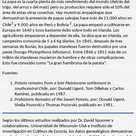
La papa es la cuarta planta de más rendimiendo del mundo (detrás del
trigo, del arroz y del maíz) pero su producción requiere sólo el 10% del
área de estas otras cosechas. Hay muestras arqueólogas que
demuestran la presencia de papas salvajes hace más de 13.000 años en
1
2
Chile
y 9.000 años en Perú y Bolivia
. La papa empezó a cultivarse en
Europa en 1640 y tuvo bastante éxito sobre todo en Irlanda. Los
agricultores empezaron a depender de ella. Se dice que en Irlanda, un
campesino consumía de 5 a 6 Kg diarios. En 1845, después de tres
semanas de lluvias, los papales irlandeses fueron destruidos por una
peste (hongo
Phytopthora
infestans
). Entre 1846 y 1851 más de un
millón de irlandeses murieron de hambre y de otras complicaciones.
Esto fue conocido como "La gran hambruna de la patata".
Fuentes:
Potato remains from a late Pleistocene settlement in
southcentral Chile
, por: Donald Ugent, Tom Dillehay y Carlos
Ramirez, publicado en 1987.
Prehistoric Remains of the Sweet Potato
, por: Donald Ugent,
Shelia Pozorski y Thomas Pozorski, publicado en 1981.
Según los últimos estudios realizados por Dr. David Spooner y
colaboradores, Universidad de Wisconsin-USA e Instituto de
Investigación en Cultivos de Escocia, los datos genealógicos demuestran