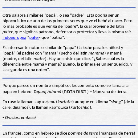
Otra palabra similar es "papá", o sea "padre". Esta podría ser un
hipocorístico de uno de los primeros seres que ve el bebé al nacer. Pero
lo más probable es que venga de "padre", la cual proviene del latín
pater
, que significa patrono, defensor o protector y lleva la misma raíz
indoeuropea
*
pater
- que "patria".
Es interesante notar lo similar de "papa" (la leche para los niños) y
"papá" (el padre) con "mama" (pecho del latín
mamma
) y mamá
(madre, del latín
mater
). Hay un chiste que dice, "¿Sabes cuál es la
diferencia entre mamá y mama? Bueno, la primera es un ser querido, y
la segunda es una orden".
Porque parece un nombre simpático, les comento como se llama a la
papa en hebreo:
Tapuaj Adamá
(תפוח אדמה ) = Manzana de tierra.
En ruso la llaman картофель (
kartofel
) aunque en idioma "
slang
" (de la
calle, digamos), la llaman картошка (
kartoshka
).
- Gracias: embelek
En francés, como en hebreo se dice
pomme de terre
(manzana de tierra)