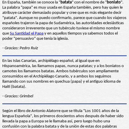
En España, también se conoce la "
batata
" con el nombre de "
boniato
".
La palabra "papa" es muy usada en España también, pero hay quien le
atribuye carácter demasiado popular y cree que es más elegante decir
"patata". Aunque no puedo confirmarlo, parece que cuando los viajeros
españoles trajeron la papa de Sudamérica, las autoridades eclesiásticas
consideraron irreverente que un tubérculo tuviese el mismo nombre
que
Su Santidad el Papa
y en aquellos tiempos ya sabemos todos el
poder "persuasivo" que tenía la iglesia.
- Gracias: Pedro Ruiz
En las Islas Canarias, archipiélago español, al igual que en
Hispanoamérica, las llamamos papas, nunca patatas; y a los boniatos o
camotes los llamamos batatas. Ambos tubérculos son ampliamente
consumidos en el Archipiélago Canario, y a ambos los seguimos
llamando con sus nombres en quechua (papa) y el antiguo idioma de
Haití (batata).
- Gracias: Grimbel
Según el libro de Antonio Alatorre que se titula "Los 1001 años de la
lengua Española", los primeros doscientos años después de haber sido
llevada la papa a Europa se le llamaba así, pero luego hubo una
confusión con la palabra batata y de la unión de estas dos palabras