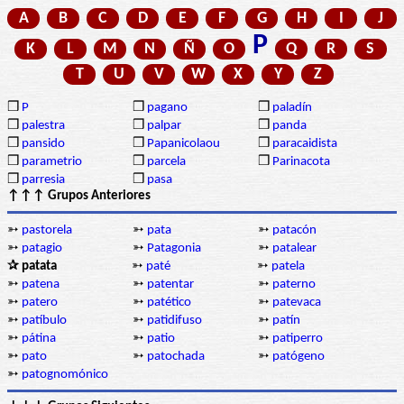
A
B
C
D
E
F
G
H
I
J
P
K
L
M
N
Ñ
O
Q
R
S
T
U
V
W
X
Y
Z
❒
P
❒
pagano
❒
paladín
❒
palestra
❒
palpar
❒
panda
❒
pansido
❒
Papanicolaou
❒
paracaidista
❒
parametrio
❒
parcela
❒
Parinacota
❒
parresia
❒
pasa
↑↑↑ Grupos Anteriores
➳
pastorela
➳
pata
➳
patacón
➳
patagio
➳
Patagonia
➳
patalear
✰ patata
➳
paté
➳
patela
➳
patena
➳
patentar
➳
paterno
➳
patero
➳
patético
➳
patevaca
➳
patíbulo
➳
patidifuso
➳
patín
➳
pátina
➳
patio
➳
patiperro
➳
pato
➳
patochada
➳
patógeno
➳
patognomónico