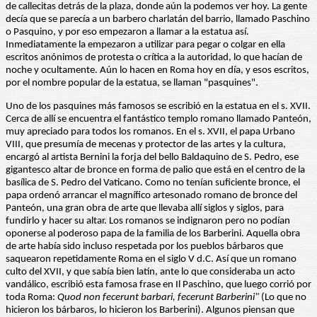
de callecitas detrás de la plaza, donde aún la podemos ver hoy. La gente
decía que se parecía a un barbero charlatán del barrio, llamado Paschino
o Pasquino, y por eso empezaron a llamar a la estatua así.
Inmediatamente la empezaron a utilizar para pegar o colgar en ella
escritos anónimos de protesta o crítica a la autoridad, lo que hacían de
noche y ocultamente. Aún lo hacen en Roma hoy en día, y esos escritos,
por el nombre popular de la estatua, se llaman "pasquines".
Uno de los pasquines más famosos se escribió en la estatua en el s. XVII.
Cerca de allí se encuentra el fantástico templo romano llamado Panteón,
muy apreciado para todos los romanos. En el s. XVII, el papa Urbano
VIII, que presumía de mecenas y protector de las artes y la cultura,
encargó al artista Bernini la forja del bello Baldaquino de S. Pedro, ese
gigantesco altar de bronce en forma de palio que está en el centro de la
basílica de S. Pedro del Vaticano. Como no tenían suficiente bronce, el
papa ordenó arrancar el magnífico artesonado romano de bronce del
Panteón, una gran obra de arte que llevaba allí siglos y siglos, para
fundirlo y hacer su altar. Los romanos se indignaron pero no podían
oponerse al poderoso papa de la familia de los Barberini. Aquella obra
de arte había sido incluso respetada por los pueblos bárbaros que
saquearon repetidamente Roma en el siglo V d.C. Así que un romano
culto del XVII, y que sabía bien latín, ante lo que consideraba un acto
vandálico, escribió esta famosa frase en Il Paschino, que luego corrió por
toda Roma:
Quod non
fecerunt barbari, fecerunt Barberini"
(Lo que no
hicieron los bárbaros, lo hicieron los Barberini). Algunos piensan que