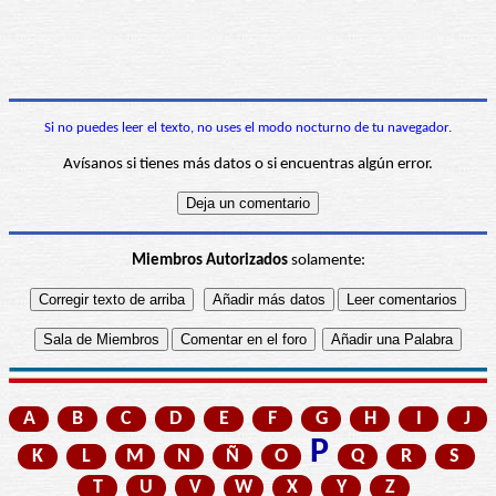
Si no puedes leer el texto, no uses el modo nocturno de tu navegador.
Avísanos si tienes más datos o si encuentras algún error.
Miembros Autorizados
solamente:
A
B
C
D
E
F
G
H
I
J
P
K
L
M
N
Ñ
O
Q
R
S
T
U
V
W
X
Y
Z