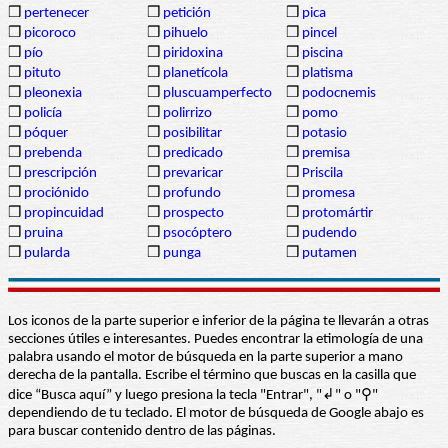
❒
pertenecer
❒
petición
❒
pica
❒
picoroco
❒
pihuelo
❒
pincel
❒
pío
❒
piridoxina
❒
piscina
❒
pituto
❒
planetícola
❒
platisma
❒
pleonexia
❒
pluscuamperfecto
❒
podocnemis
❒
policía
❒
polirrizo
❒
pomo
❒
póquer
❒
posibilitar
❒
potasio
❒
prebenda
❒
predicado
❒
premisa
❒
prescripción
❒
prevaricar
❒
Priscila
❒
prociónido
❒
profundo
❒
promesa
❒
propincuidad
❒
prospecto
❒
protomártir
❒
pruina
❒
psocóptero
❒
pudendo
❒
pularda
❒
punga
❒
putamen
Los iconos de la parte superior e inferior de la página te llevarán a otras
secciones útiles e interesantes. Puedes encontrar la etimología de una
palabra usando el motor de búsqueda en la parte superior a mano
derecha de la pantalla. Escribe el término que buscas en la casilla que
dice “Busca aquí” y luego presiona la tecla "Entrar", "↲" o "⚲"
dependiendo de tu teclado. El motor de búsqueda de Google abajo es
para buscar contenido dentro de las páginas.