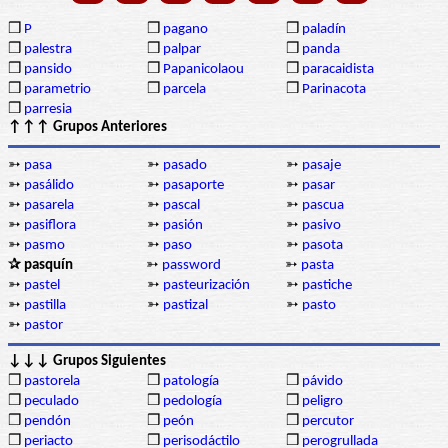
❒
P
❒
pagano
❒
paladín
❒
palestra
❒
palpar
❒
panda
❒
pansido
❒
Papanicolaou
❒
paracaidista
❒
parametrio
❒
parcela
❒
Parinacota
❒
parresia
↑↑↑ Grupos Anteriores
➳
pasa
➳
pasado
➳
pasaje
➳
pasálido
➳
pasaporte
➳
pasar
➳
pasarela
➳
pascal
➳
pascua
➳
pasiflora
➳
pasión
➳
pasivo
➳
pasmo
➳
paso
➳
pasota
✰ pasquín
➳
password
➳
pasta
➳
pastel
➳
pasteurización
➳
pastiche
➳
pastilla
➳
pastizal
➳
pasto
➳
pastor
↓↓↓ Grupos Siguientes
❒
pastorela
❒
patología
❒
pávido
❒
peculado
❒
pedología
❒
peligro
❒
pendón
❒
peón
❒
percutor
❒
periacto
❒
perisodáctilo
❒
perogrullada