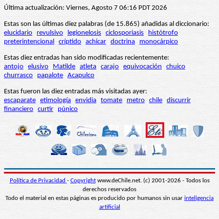
Última actualización: Viernes, Agosto 7 06:16 PDT 2026
Estas son las últimas diez palabras (de 15.865) añadidas al diccionario:
elucidario
revulsivo
legionelosis
ciclosporiasis
histótrofo
preterintencional
críptido
achicar
doctrina
monocárpico
Estas diez entradas han sido modificadas recientemente:
antojo
elusivo
Matilde
atleta
carajo
equivocación
chuico
churrasco
papalote
Acapulco
Estas fueron las diez entradas más visitadas ayer:
escaparate
etimología
envidia
tomate
metro
chile
discurrir
financiero
curtir
púnico
Política de Privacidad
-
Copyright
www.deChile.net. (c) 2001-2026 - Todos los
derechos reservados
Todo el material en estas páginas es producido por humanos sin usar
inteligencia
artificial