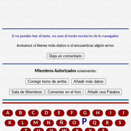
Si no puedes leer el texto, no uses el modo nocturno de tu navegador.
Avísanos si tienes más datos o si encuentras algún error.
Miembros Autorizados
solamente:
A
B
C
D
E
F
G
H
I
J
P
K
L
M
N
Ñ
O
Q
R
S