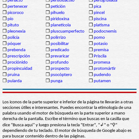
❒
periacto
❒
perisodáctilo
❒
perogrullada
❒
pertenecer
❒
petición
❒
pica
❒
picoroco
❒
pihuelo
❒
pincel
❒
pío
❒
piridoxina
❒
piscina
❒
pituto
❒
planetícola
❒
platisma
❒
pleonexia
❒
pluscuamperfecto
❒
podocnemis
❒
policía
❒
polirrizo
❒
pomo
❒
póquer
❒
posibilitar
❒
potasio
❒
prebenda
❒
predicado
❒
premisa
❒
prescripción
❒
prevaricar
❒
Priscila
❒
prociónido
❒
profundo
❒
promesa
❒
propincuidad
❒
prospecto
❒
protomártir
❒
pruina
❒
psocóptero
❒
pudendo
❒
pularda
❒
punga
❒
putamen
Los iconos de la parte superior e inferior de la página te llevarán a otras
secciones útiles e interesantes. Puedes encontrar la etimología de una
palabra usando el motor de búsqueda en la parte superior a mano
derecha de la pantalla. Escribe el término que buscas en la casilla que
dice “Busca aquí” y luego presiona la tecla "Entrar", "↲" o "⚲"
dependiendo de tu teclado. El motor de búsqueda de Google abajo es
para buscar contenido dentro de las páginas.