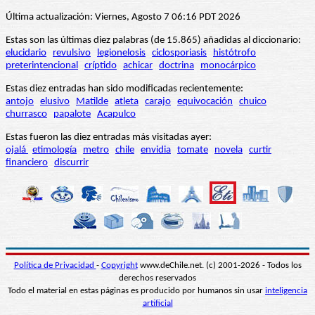
Última actualización: Viernes, Agosto 7 06:16 PDT 2026
Estas son las últimas diez palabras (de 15.865) añadidas al diccionario:
elucidario
revulsivo
legionelosis
ciclosporiasis
histótrofo
preterintencional
críptido
achicar
doctrina
monocárpico
Estas diez entradas han sido modificadas recientemente:
antojo
elusivo
Matilde
atleta
carajo
equivocación
chuico
churrasco
papalote
Acapulco
Estas fueron las diez entradas más visitadas ayer:
ojalá
etimología
metro
chile
envidia
tomate
novela
curtir
financiero
discurrir
Política de Privacidad
-
Copyright
www.deChile.net. (c) 2001-2026 - Todos los
derechos reservados
Todo el material en estas páginas es producido por humanos sin usar
inteligencia
artificial