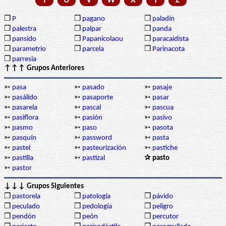
T
U
V
W
X
Y
Z
❒
P
❒
pagano
❒
paladín
❒
palestra
❒
palpar
❒
panda
❒
pansido
❒
Papanicolaou
❒
paracaidista
❒
parametrio
❒
parcela
❒
Parinacota
❒
parresia
↑↑↑ Grupos Anteriores
➳
pasa
➳
pasado
➳
pasaje
➳
pasálido
➳
pasaporte
➳
pasar
➳
pasarela
➳
pascal
➳
pascua
➳
pasiflora
➳
pasión
➳
pasivo
➳
pasmo
➳
paso
➳
pasota
➳
pasquín
➳
password
➳
pasta
➳
pastel
➳
pasteurización
➳
pastiche
➳
pastilla
➳
pastizal
✰ pasto
➳
pastor
↓↓↓ Grupos Siguientes
❒
pastorela
❒
patología
❒
pávido
❒
peculado
❒
pedología
❒
peligro
❒
pendón
❒
peón
❒
percutor