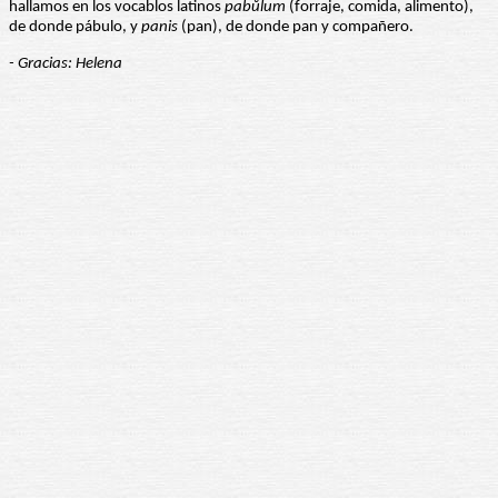
hallamos en los vocablos latinos
pabŭlum
(forraje, comida, alimento),
de donde pábulo, y
panis
(pan), de donde pan y compañero.
- Gracias: Helena