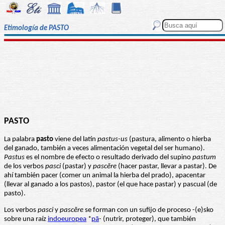
Etimología de PASTO
PASTO
La palabra
pasto
viene del latín
pastus-us
(pastura, alimento o hierba
del ganado, también a veces alimentación vegetal del ser humano).
Pastus
es el nombre de efecto o resultado derivado del supino
pastum
de los verbos
pasci
(pastar) y
pascĕre
(hacer pastar, llevar a pastar). De
ahí también pacer (comer un animal la hierba del prado), apacentar
(llevar al ganado a los pastos), pastor (el que hace pastar) y pascual (de
pasto).
Los verbos
pasci
y
pascĕre
se forman con un sufijo de proceso -(e)sko
sobre una raíz
indoeuropea
*
pā
- (nutrir, proteger), que también