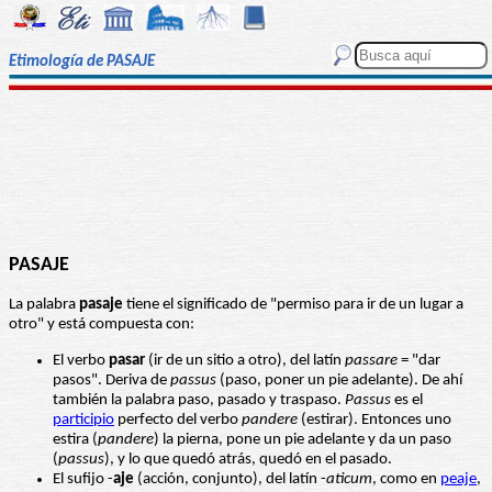
Etimología de PASAJE
PASAJE
La palabra
pasaje
tiene el significado de "permiso para ir de un lugar a
otro" y está compuesta con:
El verbo
pasar
(ir de un sitio a otro), del latín
passare
= "dar
pasos". Deriva de
passus
(paso, poner un pie adelante). De ahí
también la palabra paso, pasado y traspaso.
Passus
es el
participio
perfecto del verbo
pandere
(estirar). Entonces uno
estira (
pandere
) la pierna, pone un pie adelante y da un paso
(
passus
), y lo que quedó atrás, quedó en el pasado.
El sufijo -
aje
(acción, conjunto), del latín -
aticum
, como en
peaje
,