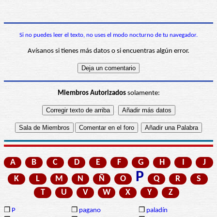
Si no puedes leer el texto, no uses el modo nocturno de tu navegador.
Avísanos si tienes más datos o si encuentras algún error.
Miembros Autorizados
solamente:
A
B
C
D
E
F
G
H
I
J
P
K
L
M
N
Ñ
O
Q
R
S
T
U
V
W
X
Y
Z
❒
P
❒
pagano
❒
paladín