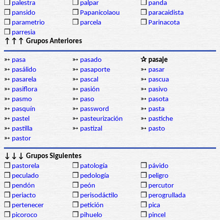
❒
palestra
❒
palpar
❒
panda
❒
pansido
❒
Papanicolaou
❒
paracaidista
❒
parametrio
❒
parcela
❒
Parinacota
❒
parresia
↑↑↑ Grupos Anteriores
➳
pasa
➳
pasado
✰ pasaje
➳
pasálido
➳
pasaporte
➳
pasar
➳
pasarela
➳
pascal
➳
pascua
➳
pasiflora
➳
pasión
➳
pasivo
➳
pasmo
➳
paso
➳
pasota
➳
pasquín
➳
password
➳
pasta
➳
pastel
➳
pasteurización
➳
pastiche
➳
pastilla
➳
pastizal
➳
pasto
➳
pastor
↓↓↓ Grupos Siguientes
❒
pastorela
❒
patología
❒
pávido
❒
peculado
❒
pedología
❒
peligro
❒
pendón
❒
peón
❒
percutor
❒
periacto
❒
perisodáctilo
❒
perogrullada
❒
pertenecer
❒
petición
❒
pica
❒
picoroco
❒
pihuelo
❒
pincel