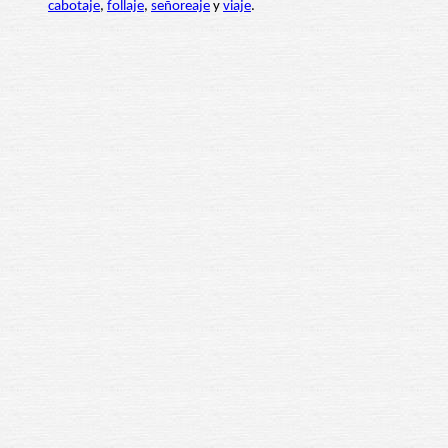
cabotaje
,
follaje
,
señoreaje
y
viaje
.