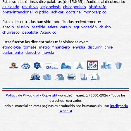
Estas son las últimas diez palabras (de 15.865) añadidas al diccionario:
elucidario
revulsivo
legionelosis
ciclosporiasis
histótrofo
preterintencional
críptido
achicar
doctrina
monocárpico
Estas diez entradas han sido modificadas recientemente:
antojo
elusivo
Matilde
atleta
carajo
equivocación
chuico
churrasco
papalote
Acapulco
Estas fueron las diez entradas más visitadas ayer:
etimología
tomate
metro
financiero
envidia
discurrir
chile
parlamento
derecho
novela
Política de Privacidad
-
Copyright
www.deChile.net. (c) 2001-2026 - Todos los
derechos reservados
Todo el material en estas páginas es producido por humanos sin usar
inteligencia
artificial