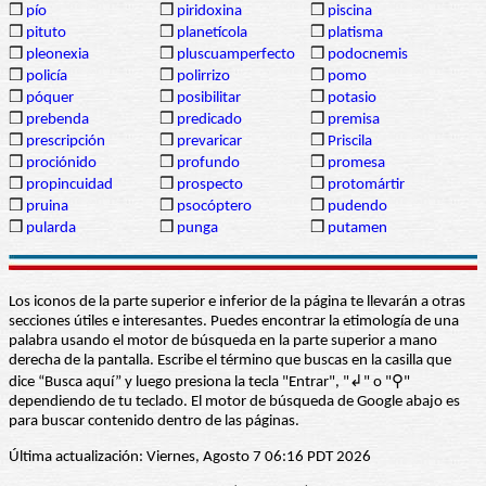
❒
pío
❒
piridoxina
❒
piscina
❒
pituto
❒
planetícola
❒
platisma
❒
pleonexia
❒
pluscuamperfecto
❒
podocnemis
❒
policía
❒
polirrizo
❒
pomo
❒
póquer
❒
posibilitar
❒
potasio
❒
prebenda
❒
predicado
❒
premisa
❒
prescripción
❒
prevaricar
❒
Priscila
❒
prociónido
❒
profundo
❒
promesa
❒
propincuidad
❒
prospecto
❒
protomártir
❒
pruina
❒
psocóptero
❒
pudendo
❒
pularda
❒
punga
❒
putamen
Los iconos de la parte superior e inferior de la página te llevarán a otras
secciones útiles e interesantes. Puedes encontrar la etimología de una
palabra usando el motor de búsqueda en la parte superior a mano
derecha de la pantalla. Escribe el término que buscas en la casilla que
dice “Busca aquí” y luego presiona la tecla "Entrar", "↲" o "⚲"
dependiendo de tu teclado. El motor de búsqueda de Google abajo es
para buscar contenido dentro de las páginas.
Última actualización: Viernes, Agosto 7 06:16 PDT 2026