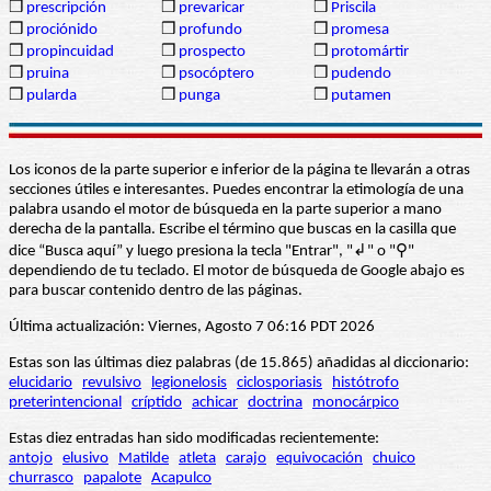
❒
prescripción
❒
prevaricar
❒
Priscila
❒
prociónido
❒
profundo
❒
promesa
❒
propincuidad
❒
prospecto
❒
protomártir
❒
pruina
❒
psocóptero
❒
pudendo
❒
pularda
❒
punga
❒
putamen
Los iconos de la parte superior e inferior de la página te llevarán a otras
secciones útiles e interesantes. Puedes encontrar la etimología de una
palabra usando el motor de búsqueda en la parte superior a mano
derecha de la pantalla. Escribe el término que buscas en la casilla que
dice “Busca aquí” y luego presiona la tecla "Entrar", "↲" o "⚲"
dependiendo de tu teclado. El motor de búsqueda de Google abajo es
para buscar contenido dentro de las páginas.
Última actualización: Viernes, Agosto 7 06:16 PDT 2026
Estas son las últimas diez palabras (de 15.865) añadidas al diccionario:
elucidario
revulsivo
legionelosis
ciclosporiasis
histótrofo
preterintencional
críptido
achicar
doctrina
monocárpico
Estas diez entradas han sido modificadas recientemente:
antojo
elusivo
Matilde
atleta
carajo
equivocación
chuico
churrasco
papalote
Acapulco