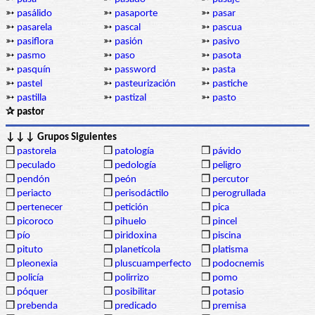
➳
pasálido
➳
pasaporte
➳
pasar
➳
pasarela
➳
pascal
➳
pascua
➳
pasiflora
➳
pasión
➳
pasivo
➳
pasmo
➳
paso
➳
pasota
➳
pasquín
➳
password
➳
pasta
➳
pastel
➳
pasteurización
➳
pastiche
➳
pastilla
➳
pastizal
➳
pasto
✰ pastor
↓↓↓ Grupos Siguientes
❒
pastorela
❒
patología
❒
pávido
❒
peculado
❒
pedología
❒
peligro
❒
pendón
❒
peón
❒
percutor
❒
periacto
❒
perisodáctilo
❒
perogrullada
❒
pertenecer
❒
petición
❒
pica
❒
picoroco
❒
pihuelo
❒
pincel
❒
pío
❒
piridoxina
❒
piscina
❒
pituto
❒
planetícola
❒
platisma
❒
pleonexia
❒
pluscuamperfecto
❒
podocnemis
❒
policía
❒
polirrizo
❒
pomo
❒
póquer
❒
posibilitar
❒
potasio
❒
prebenda
❒
predicado
❒
premisa