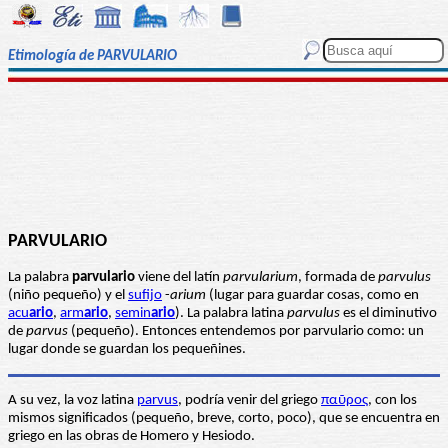
Etimología de PARVULARIO
PARVULARIO
La palabra
parvulario
viene del latín
parvularium
, formada de
parvulus
(niño pequeño) y el
sufijo
-
arium
(lugar para guardar cosas, como en
acu
ario
,
arm
ario
,
semin
ario
). La palabra latina
parvulus
es el diminutivo
de
parvus
(pequeño). Entonces entendemos por parvulario como: un
lugar donde se guardan los pequeñines.
A su vez, la voz latina
parvus
, podría venir del griego
παῦρος
, con los
mismos significados (pequeño, breve, corto, poco), que se encuentra en
griego en las obras de Homero y Hesiodo.