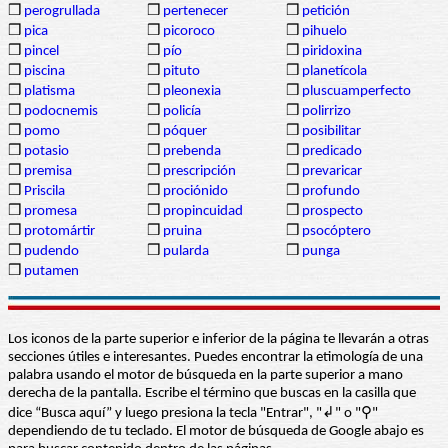
❒
perogrullada
❒
pertenecer
❒
petición
❒
pica
❒
picoroco
❒
pihuelo
❒
pincel
❒
pío
❒
piridoxina
❒
piscina
❒
pituto
❒
planetícola
❒
platisma
❒
pleonexia
❒
pluscuamperfecto
❒
podocnemis
❒
policía
❒
polirrizo
❒
pomo
❒
póquer
❒
posibilitar
❒
potasio
❒
prebenda
❒
predicado
❒
premisa
❒
prescripción
❒
prevaricar
❒
Priscila
❒
prociónido
❒
profundo
❒
promesa
❒
propincuidad
❒
prospecto
❒
protomártir
❒
pruina
❒
psocóptero
❒
pudendo
❒
pularda
❒
punga
❒
putamen
Los iconos de la parte superior e inferior de la página te llevarán a otras
secciones útiles e interesantes. Puedes encontrar la etimología de una
palabra usando el motor de búsqueda en la parte superior a mano
derecha de la pantalla. Escribe el término que buscas en la casilla que
dice “Busca aquí” y luego presiona la tecla "Entrar", "↲" o "⚲"
dependiendo de tu teclado. El motor de búsqueda de Google abajo es