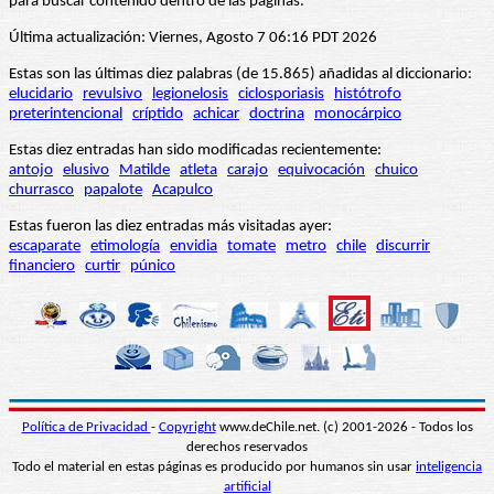
para buscar contenido dentro de las páginas.
Última actualización: Viernes, Agosto 7 06:16 PDT 2026
Estas son las últimas diez palabras (de 15.865) añadidas al diccionario:
elucidario
revulsivo
legionelosis
ciclosporiasis
histótrofo
preterintencional
críptido
achicar
doctrina
monocárpico
Estas diez entradas han sido modificadas recientemente:
antojo
elusivo
Matilde
atleta
carajo
equivocación
chuico
churrasco
papalote
Acapulco
Estas fueron las diez entradas más visitadas ayer:
escaparate
etimología
envidia
tomate
metro
chile
discurrir
financiero
curtir
púnico
Política de Privacidad
-
Copyright
www.deChile.net. (c) 2001-2026 - Todos los
derechos reservados
Todo el material en estas páginas es producido por humanos sin usar
inteligencia
artificial