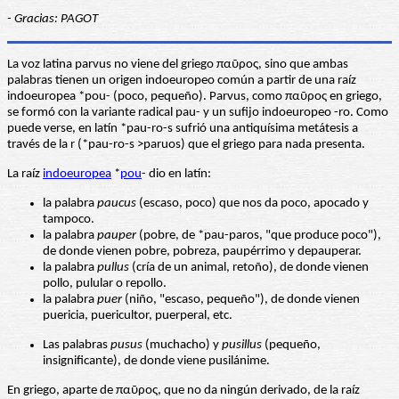
- Gracias: PAGOT
La voz latina parvus no viene del griego παῦρος, sino que ambas
palabras tienen un origen indoeuropeo común a partir de una raíz
indoeuropea *pou- (poco, pequeño). Parvus, como παῦρος en griego,
se formó con la variante radical pau- y un sufijo indoeuropeo -ro. Como
puede verse, en latín *pau-ro-s sufrió una antiquísima metátesis a
través de la r (*pau-ro-s >paruos) que el griego para nada presenta.
La raíz
indoeuropea
*
pou
- dio en latín:
la palabra
paucus
(escaso, poco) que nos da poco, apocado y
tampoco.
la palabra
pauper
(pobre, de *pau-paros, "que produce poco"),
de donde vienen pobre, pobreza, paupérrimo y depauperar.
la palabra
pullus
(cría de un animal, retoño), de donde vienen
pollo, pulular o repollo.
la palabra
puer
(niño, "escaso, pequeño"), de donde vienen
puericia, puericultor, puerperal, etc.
Las palabras
pusus
(muchacho) y
pusillus
(pequeño,
insignificante), de donde viene pusilánime.
En griego, aparte de παῦρος, que no da ningún derivado, de la raíz