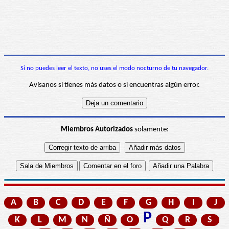
Si no puedes leer el texto, no uses el modo nocturno de tu navegador.
Avísanos si tienes más datos o si encuentras algún error.
Miembros Autorizados
solamente:
A
B
C
D
E
F
G
H
I
J
P
K
L
M
N
Ñ
O
Q
R
S