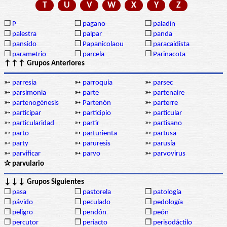
T
U
V
W
X
Y
Z
❒
P
❒
pagano
❒
paladín
❒
palestra
❒
palpar
❒
panda
❒
pansido
❒
Papanicolaou
❒
paracaidista
❒
parametrio
❒
parcela
❒
Parinacota
↑↑↑ Grupos Anteriores
➳
parresia
➳
parroquia
➳
parsec
➳
parsimonia
➳
parte
➳
partenaire
➳
partenogénesis
➳
Partenón
➳
parterre
➳
participar
➳
participio
➳
particular
➳
particularidad
➳
partir
➳
partisano
➳
parto
➳
parturienta
➳
partusa
➳
party
➳
paruresis
➳
parusía
➳
parvificar
➳
parvo
➳
parvovirus
✰ parvulario
↓↓↓ Grupos Siguientes
❒
pasa
❒
pastorela
❒
patología
❒
pávido
❒
peculado
❒
pedología
❒
peligro
❒
pendón
❒
peón
❒
percutor
❒
periacto
❒
perisodáctilo