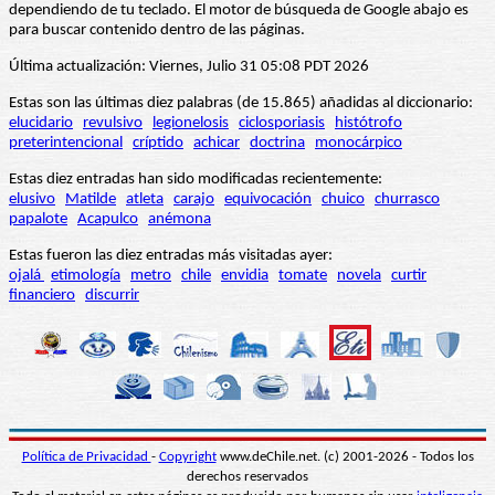
dependiendo de tu teclado. El motor de búsqueda de Google abajo es
para buscar contenido dentro de las páginas.
Última actualización: Viernes, Julio 31 05:08 PDT 2026
Estas son las últimas diez palabras (de 15.865) añadidas al diccionario:
elucidario
revulsivo
legionelosis
ciclosporiasis
histótrofo
preterintencional
críptido
achicar
doctrina
monocárpico
Estas diez entradas han sido modificadas recientemente:
elusivo
Matilde
atleta
carajo
equivocación
chuico
churrasco
papalote
Acapulco
anémona
Estas fueron las diez entradas más visitadas ayer:
ojalá
etimología
metro
chile
envidia
tomate
novela
curtir
financiero
discurrir
Política de Privacidad
-
Copyright
www.deChile.net. (c) 2001-2026 - Todos los
derechos reservados