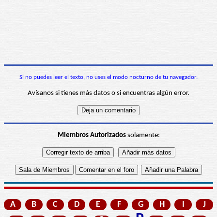
Si no puedes leer el texto, no uses el modo nocturno de tu navegador.
Avísanos si tienes más datos o si encuentras algún error.
Miembros Autorizados
solamente:
A
B
C
D
E
F
G
H
I
J