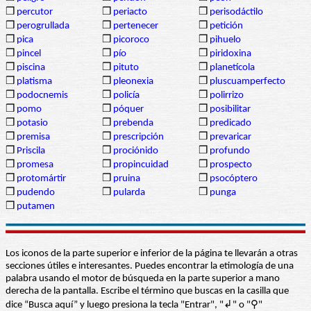
❒
percutor
❒
periacto
❒
perisodáctilo
❒
perogrullada
❒
pertenecer
❒
petición
❒
pica
❒
picoroco
❒
pihuelo
❒
pincel
❒
pío
❒
piridoxina
❒
piscina
❒
pituto
❒
planetícola
❒
platisma
❒
pleonexia
❒
pluscuamperfecto
❒
podocnemis
❒
policía
❒
polirrizo
❒
pomo
❒
póquer
❒
posibilitar
❒
potasio
❒
prebenda
❒
predicado
❒
premisa
❒
prescripción
❒
prevaricar
❒
Priscila
❒
prociónido
❒
profundo
❒
promesa
❒
propincuidad
❒
prospecto
❒
protomártir
❒
pruina
❒
psocóptero
❒
pudendo
❒
pularda
❒
punga
❒
putamen
Los iconos de la parte superior e inferior de la página te llevarán a otras
secciones útiles e interesantes. Puedes encontrar la etimología de una
palabra usando el motor de búsqueda en la parte superior a mano
derecha de la pantalla. Escribe el término que buscas en la casilla que
dice “Busca aquí” y luego presiona la tecla "Entrar", "↲" o "⚲"