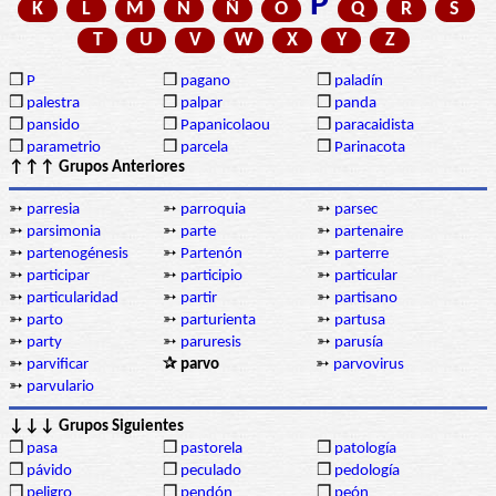
P
K
L
M
N
Ñ
O
Q
R
S
T
U
V
W
X
Y
Z
❒
P
❒
pagano
❒
paladín
❒
palestra
❒
palpar
❒
panda
❒
pansido
❒
Papanicolaou
❒
paracaidista
❒
parametrio
❒
parcela
❒
Parinacota
↑↑↑ Grupos Anteriores
➳
parresia
➳
parroquia
➳
parsec
➳
parsimonia
➳
parte
➳
partenaire
➳
partenogénesis
➳
Partenón
➳
parterre
➳
participar
➳
participio
➳
particular
➳
particularidad
➳
partir
➳
partisano
➳
parto
➳
parturienta
➳
partusa
➳
party
➳
paruresis
➳
parusía
➳
parvificar
✰ parvo
➳
parvovirus
➳
parvulario
↓↓↓ Grupos Siguientes
❒
pasa
❒
pastorela
❒
patología
❒
pávido
❒
peculado
❒
pedología
❒
peligro
❒
pendón
❒
peón