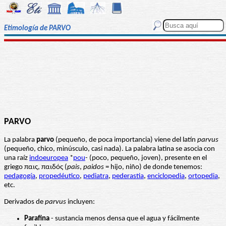
Etimología de PARVO
PARVO
La palabra
parvo
(pequeño, de poca importancia) viene del latín
parvus
(pequeño, chico, minúsculo, casi nada). La palabra latina se asocia con
una raíz
indoeuropea
*
pou
- (poco, pequeño, joven), presente en el
griego παις, παιδός (
pais
,
paidos
= hijo, niño) de donde tenemos:
pedagogía
,
propedéutico
,
pediatra
,
pederastia
,
enciclopedia
,
ortopedia
,
etc.
Derivados de
parvus
incluyen:
Parafina
- sustancia menos densa que el agua y fácilmente