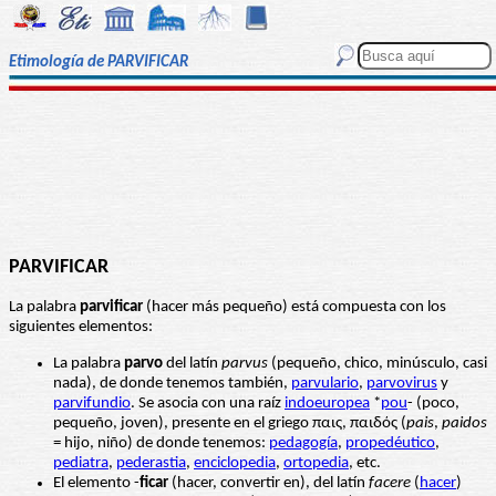
Etimología de PARVIFICAR
PARVIFICAR
La palabra
parvificar
(hacer más pequeño) está compuesta con los
siguientes elementos:
La palabra
parvo
del latín
parvus
(pequeño, chico, minúsculo, casi
nada), de donde tenemos también,
parvulario
,
parvovirus
y
parvifundio
. Se asocia con una raíz
indoeuropea
*
pou
- (poco,
pequeño, joven), presente en el griego παις, παιδός (
pais
,
paidos
= hijo, niño) de donde tenemos:
pedagogía
,
propedéutico
,
pediatra
,
pederastia
,
enciclopedia
,
ortopedia
, etc.
El elemento -
ficar
(hacer, convertir en), del latín
facere
(
hacer
)