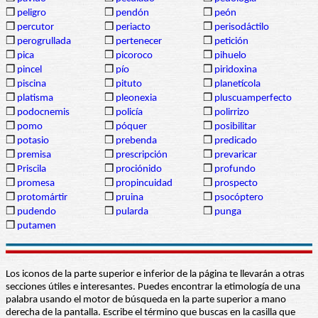
❒
peligro
❒
pendón
❒
peón
❒
percutor
❒
periacto
❒
perisodáctilo
❒
perogrullada
❒
pertenecer
❒
petición
❒
pica
❒
picoroco
❒
pihuelo
❒
pincel
❒
pío
❒
piridoxina
❒
piscina
❒
pituto
❒
planetícola
❒
platisma
❒
pleonexia
❒
pluscuamperfecto
❒
podocnemis
❒
policía
❒
polirrizo
❒
pomo
❒
póquer
❒
posibilitar
❒
potasio
❒
prebenda
❒
predicado
❒
premisa
❒
prescripción
❒
prevaricar
❒
Priscila
❒
prociónido
❒
profundo
❒
promesa
❒
propincuidad
❒
prospecto
❒
protomártir
❒
pruina
❒
psocóptero
❒
pudendo
❒
pularda
❒
punga
❒
putamen
Los iconos de la parte superior e inferior de la página te llevarán a otras
secciones útiles e interesantes. Puedes encontrar la etimología de una
palabra usando el motor de búsqueda en la parte superior a mano
derecha de la pantalla. Escribe el término que buscas en la casilla que