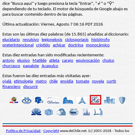
dice “Busca aquí” y luego presiona la tecla "Entrar", "↲" o "⚲"
dependiendo de tu teclado. El motor de búsqueda de Google abajo es
para buscar contenido dentro de las páginas.
Última actualización: Viernes, Agosto 7 06:16 PDT 2026
Estas son las últimas diez palabras (de 15.865) añadidas al diccionario:
elucidario
revulsivo
legionelosis
ciclosporiasis
histótrofo
preterintencional
críptido
achicar
doctrina
monocárpico
Estas diez entradas han sido modificadas recientemente:
antojo
elusivo
Matilde
atleta
carajo
equivocación
chuico
churrasco
papalote
Acapulco
Estas fueron las diez entradas más visitadas ayer:
ojalá
etimología
metro
chile
envidia
tomate
novela
curtir
financiero
discurrir
Política de Privacidad
-
Copyright
www.deChile.net. (c) 2001-2026 - Todos los