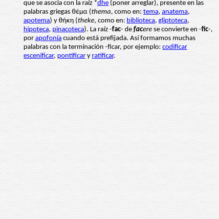
que se asocia con la raíz *
dhe
(poner arreglar), presente en las
palabras griegas θέμα (
thema
, como en:
tema
,
anatema
,
apotema
) y θήκη (
theke
, como en:
biblioteca
,
gliptoteca
,
hipoteca
,
pinacoteca
). La raíz -
fac
- de
fac
ere
se convierte en -
fic
-,
por
apofonía
cuando está prefijada. Así formamos muchas
palabras con la terminación -ficar, por ejemplo:
codificar
escenificar
,
pontificar
y
ratificar
.