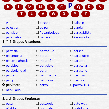
P
K
L
M
N
Ñ
O
Q
R
S
T
U
V
W
X
Y
Z
❒
P
❒
pagano
❒
paladín
❒
palestra
❒
palpar
❒
panda
❒
pansido
❒
Papanicolaou
❒
paracaidista
❒
parametrio
❒
parcela
❒
Parinacota
↑↑↑ Grupos Anteriores
➳
parresia
➳
parroquia
➳
parsec
➳
parsimonia
➳
parte
➳
partenaire
➳
partenogénesis
➳
Partenón
➳
parterre
➳
participar
➳
participio
➳
particular
➳
particularidad
➳
partir
➳
partisano
➳
parto
➳
parturienta
➳
partusa
➳
party
➳
paruresis
➳
parusía
✰ parvificar
➳
parvo
➳
parvovirus
➳
parvulario
↓↓↓ Grupos Siguientes
❒
pasa
❒
pastorela
❒
patología
❒
pávido
❒
peculado
❒
pedología