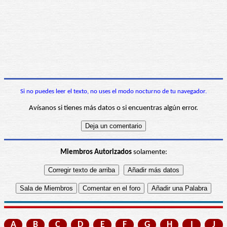
Si no puedes leer el texto, no uses el modo nocturno de tu navegador.
Avísanos si tienes más datos o si encuentras algún error.
Miembros Autorizados
solamente:
A
B
C
D
E
F
G
H
I
J