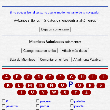
Si no puedes leer el texto, no uses el modo nocturno de tu navegador.
Avísanos si tienes más datos o si encuentras algún error.
Miembros Autorizados
solamente:
A
B
C
D
E
F
G
H
I
J
P
K
L
M
N
Ñ
O
Q
R
S
T
U
V
W
X
Y
Z
❒
P
❒
pagano
❒
paladín
❒
palestra
❒
palpar
❒
panda