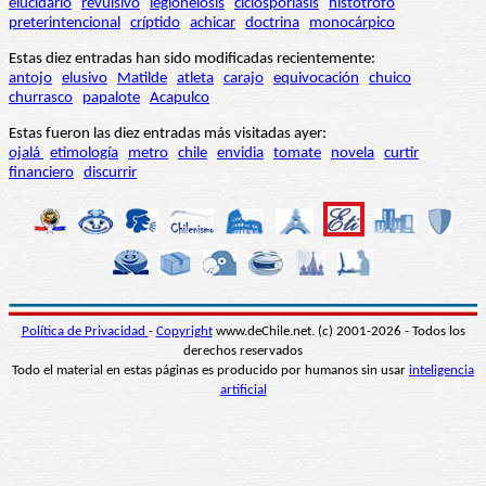
elucidario
revulsivo
legionelosis
ciclosporiasis
histótrofo
preterintencional
críptido
achicar
doctrina
monocárpico
Estas diez entradas han sido modificadas recientemente:
antojo
elusivo
Matilde
atleta
carajo
equivocación
chuico
churrasco
papalote
Acapulco
Estas fueron las diez entradas más visitadas ayer:
ojalá
etimología
metro
chile
envidia
tomate
novela
curtir
financiero
discurrir
Política de Privacidad
-
Copyright
www.deChile.net. (c) 2001-2026 - Todos los
derechos reservados
Todo el material en estas páginas es producido por humanos sin usar
inteligencia
artificial