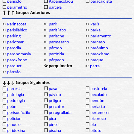
❒
pansido
❒
Papanicolaou
❒
paracaidista
❒
parametrio
❒
parcela
↑↑↑ Grupos Anteriores
➳
Parinacota
➳
parir
➳
París
➳
parisilábico
➳
parisílabo
➳
parka
➳
parking
➳
parlache
➳
parlamento
➳
parlotear
➳
parmesano
➳
parnaso
➳
parodia
➳
párodo
➳
parónimo
➳
paronomasia
➳
parótida
➳
paroxismo
➳
paroxítono
➳
párpado
➳
parque
➳
parquet
✰ parquímetro
➳
parra
➳
párrafo
↓↓↓ Grupos Siguientes
❒
parresia
❒
pasa
❒
pastorela
❒
patología
❒
pávido
❒
peculado
❒
pedología
❒
peligro
❒
pendón
❒
peón
❒
percutor
❒
periacto
❒
perisodáctilo
❒
perogrullada
❒
pertenecer
❒
petición
❒
pica
❒
picoroco
❒
pihuelo
❒
pincel
❒
pío
❒
piridoxina
❒
piscina
❒
pituto