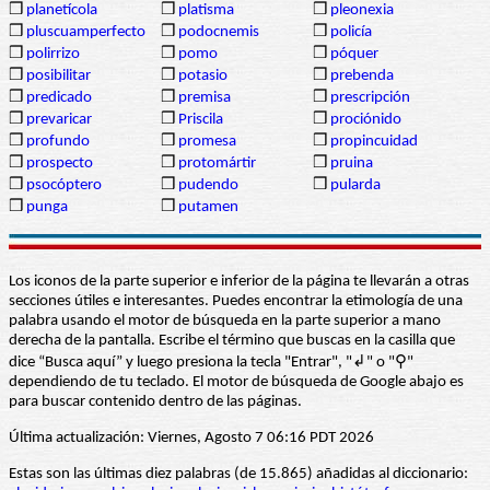
❒
planetícola
❒
platisma
❒
pleonexia
❒
pluscuamperfecto
❒
podocnemis
❒
policía
❒
polirrizo
❒
pomo
❒
póquer
❒
posibilitar
❒
potasio
❒
prebenda
❒
predicado
❒
premisa
❒
prescripción
❒
prevaricar
❒
Priscila
❒
prociónido
❒
profundo
❒
promesa
❒
propincuidad
❒
prospecto
❒
protomártir
❒
pruina
❒
psocóptero
❒
pudendo
❒
pularda
❒
punga
❒
putamen
Los iconos de la parte superior e inferior de la página te llevarán a otras
secciones útiles e interesantes. Puedes encontrar la etimología de una
palabra usando el motor de búsqueda en la parte superior a mano
derecha de la pantalla. Escribe el término que buscas en la casilla que
dice “Busca aquí” y luego presiona la tecla "Entrar", "↲" o "⚲"
dependiendo de tu teclado. El motor de búsqueda de Google abajo es
para buscar contenido dentro de las páginas.
Última actualización: Viernes, Agosto 7 06:16 PDT 2026
Estas son las últimas diez palabras (de 15.865) añadidas al diccionario: