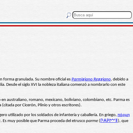
en forma granulada. Su nombre oficial es
Parmigiano Reggiano
, debido a
lia. Desde el siglo XVI la nobleza italiana comenzó a nombrarlo con este
omo en australiano, romano, mexicano, boliviano, colombiano, etc. Parma es
(citada por Cicerón, Plinio y otros escritores).
gero utilizado por los soldados de infantería y caballería. En griego,
πάρμη
x
. Es muy posible que Parma proceda del etrusco
parme
(
𐌐𐌀𐌓𐌌𐌄
), que