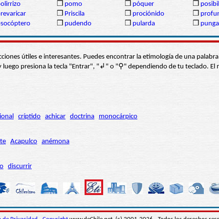
olirrizo
❒
pomo
❒
póquer
❒
posibil
revaricar
❒
Priscila
❒
prociónido
❒
profu
socóptero
❒
pudendo
❒
pularda
❒
punga
s secciones útiles e interesantes. Puedes encontrar la etimología de una pal
í” y luego presiona la tecla "Entrar", "↲" o "⚲" dependiendo de tu teclado.
ional
críptido
achicar
doctrina
monocárpico
te
Acapulco
anémona
ro
discurrir