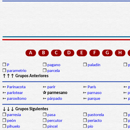
A
B
C
D
E
F
G
H
❒
P
❒
pagano
❒
paladín
❒
p
❒
parametrio
❒
parcela
↑↑↑ Grupos Anteriores
➳
Parinacota
➳
parir
➳
París
➳
p
➳
parlotear
✰ parmesano
➳
parnaso
➳
p
➳
paroxítono
➳
párpado
➳
parque
➳
p
↓↓↓ Grupos Siguientes
❒
parresia
❒
pasa
❒
pastorela
❒
p
❒
peón
❒
percutor
❒
periacto
❒
p
❒
pihuelo
❒
pincel
❒
pío
❒
p