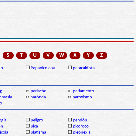
S
T
U
V
W
X
Y
Z
do
❒
Papanicolaou
❒
paracaidista
ng
➳
parlache
➳
parlamento
omasia
➳
parótida
➳
paroxismo
fo
ogía
❒
peligro
❒
pendón
ón
❒
pica
❒
picoroco
ícola
❒
platisma
❒
pleonexia