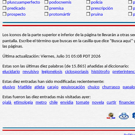
❒
pluscuamperfecto
❒
podocnemis
❒
policía
❒
p
❒
predicado
❒
premisa
❒
prescripción
❒
p
❒
prospecto
❒
protomártir
❒
pruina
❒
p
Los iconos de la parte superior e inferior de la página te llevarán a otra
pantalla. Escribe el término que buscas en la casilla que dice “Busca aqu
las páginas.
Última actualización: Viernes, Julio 31 05:08 PDT 2026
Estas son las últimas diez palabras (de 15.865) añadidas al diccionario:
elucidario
revulsivo
legionelosis
ciclosporiasis
histótrofo
preterintenc
Estas diez entradas han sido modificadas recientemente:
elusivo
Matilde
atleta
carajo
equivocación
chuico
churrasco
papalo
Estas fueron las diez entradas más visitadas ayer:
ojalá
etimología
metro
chile
envidia
tomate
novela
curtir
financie