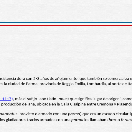
nsistencia dura con 2-3 años de añejamiento, que también se comercializa 
es la ciudad de Parma, provincia de Reggio Emilia, Lombardía, al norte de Ita
16-1117)
, más el sufijo -ano (latín
-anus
) que significa 'lugar de origen', c
producción de lana, ubicada en la Galia Cisalpina entre Cremona y Plasencia 
parmatus
, provisto o armado con una
parma
) que era un escudo circular li
. A los gladiadores tracios armados con una
parma
los llamaban
threx
o
thrae