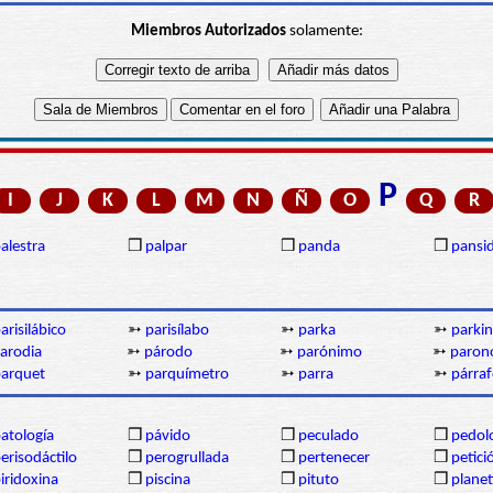
Miembros Autorizados
solamente:
P
I
J
K
L
M
N
Ñ
O
Q
R
alestra
❒
palpar
❒
panda
❒
pansi
arisilábico
➳
parisílabo
➳
parka
➳
parki
arodia
➳
párodo
➳
parónimo
➳
paron
arquet
➳
parquímetro
➳
parra
➳
párra
atología
❒
pávido
❒
peculado
❒
pedol
erisodáctilo
❒
perogrullada
❒
pertenecer
❒
petici
iridoxina
❒
piscina
❒
pituto
❒
planet