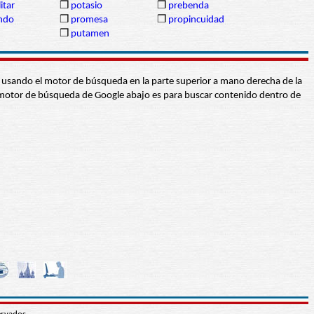
itar
❒
potasio
❒
prebenda
ndo
❒
promesa
❒
propincuidad
❒
putamen
abra usando el motor de búsqueda en la parte superior a mano derecha de la
 El motor de búsqueda de Google abajo es para buscar contenido dentro de