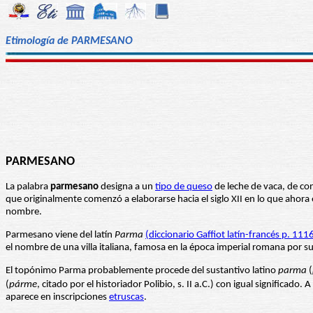
Etimología de PARMESANO
PARMESANO
La palabra
parmesano
designa a un
tipo de queso
de leche de vaca, de co
que originalmente comenzó a elaborarse hacia el siglo XII en lo que ahora 
nombre.
Parmesano viene del latín
Parma
(diccionario Gaffiot latín-francés p. 11
el nombre de una villa italiana, famosa en la época imperial romana por su 
El topónimo Parma probablemente procede del sustantivo latino
parma
(
(
párme
, citado por el historiador Polibio, s. II a.C.) con igual significado
aparece en inscripciones
etruscas
.