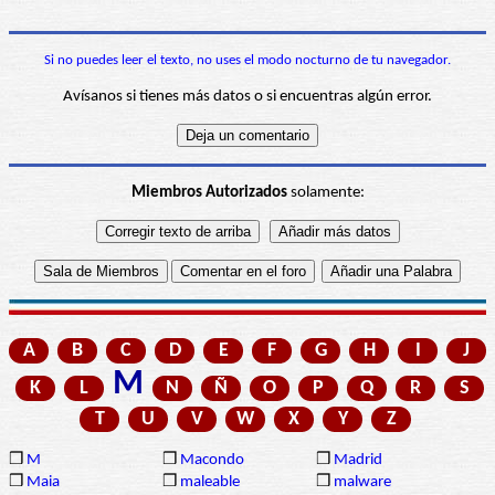
Si no puedes leer el texto, no uses el modo nocturno de tu navegador.
Avísanos si tienes más datos o si encuentras algún error.
Miembros Autorizados
solamente:
A
B
C
D
E
F
G
H
I
J
M
K
L
N
Ñ
O
P
Q
R
S
T
U
V
W
X
Y
Z
❒
M
❒
Macondo
❒
Madrid
❒
Maia
❒
maleable
❒
malware