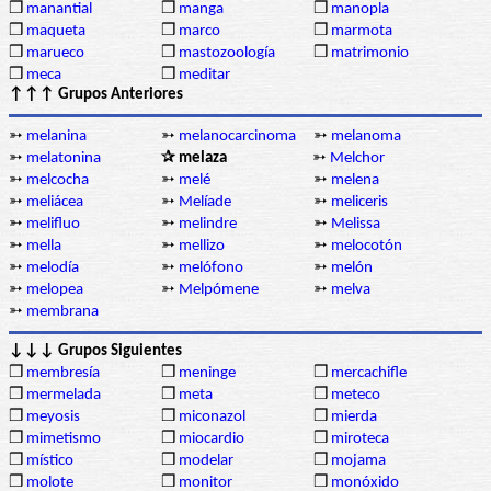
❒
manantial
❒
manga
❒
manopla
❒
maqueta
❒
marco
❒
marmota
❒
marueco
❒
mastozoología
❒
matrimonio
❒
meca
❒
meditar
↑↑↑ Grupos Anteriores
➳
melanina
➳
melanocarcinoma
➳
melanoma
➳
melatonina
✰ melaza
➳
Melchor
➳
melcocha
➳
melé
➳
melena
➳
meliácea
➳
Melíade
➳
meliceris
➳
melifluo
➳
melindre
➳
Melissa
➳
mella
➳
mellizo
➳
melocotón
➳
melodía
➳
melófono
➳
melón
➳
melopea
➳
Melpómene
➳
melva
➳
membrana
↓↓↓ Grupos Siguientes
❒
membresía
❒
meninge
❒
mercachifle
❒
mermelada
❒
meta
❒
meteco
❒
meyosis
❒
miconazol
❒
mierda
❒
mimetismo
❒
miocardio
❒
miroteca
❒
místico
❒
modelar
❒
mojama
❒
molote
❒
monitor
❒
monóxido