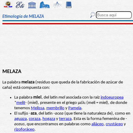
Etimología de MELAZA
MELAZA
La palabra
melaza
(residuo que queda de la fabricación de azúcar de
caña) está compuesta con:
La palabra
miel
, del latín
mel
asociada con la raíz
indoeuropea
*
melit
- (miel), presente en el griego μέλι (meli = miel), de donde
tenemos
Melissa
,
membrillo
y
Pamela
.
El sufijo -
aza
, del latín -
acea
(que tiene la naturaleza de), como en
aguaza
,
coraza
,
hogaza
y
terraza
. Esta es la forma femenina de -
aceus
, que encontramos en palabras como
aliáceo
,
crustáceo
y
rizoforáceo
.