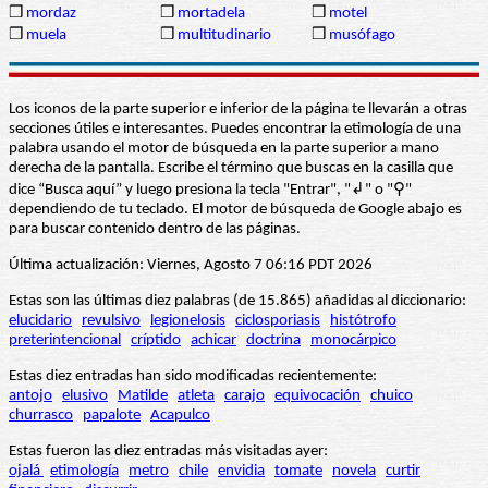
❒
mordaz
❒
mortadela
❒
motel
❒
muela
❒
multitudinario
❒
musófago
Los iconos de la parte superior e inferior de la página te llevarán a otras
secciones útiles e interesantes. Puedes encontrar la etimología de una
palabra usando el motor de búsqueda en la parte superior a mano
derecha de la pantalla. Escribe el término que buscas en la casilla que
dice “Busca aquí” y luego presiona la tecla "Entrar", "↲" o "⚲"
dependiendo de tu teclado. El motor de búsqueda de Google abajo es
para buscar contenido dentro de las páginas.
Última actualización: Viernes, Agosto 7 06:16 PDT 2026
Estas son las últimas diez palabras (de 15.865) añadidas al diccionario:
elucidario
revulsivo
legionelosis
ciclosporiasis
histótrofo
preterintencional
críptido
achicar
doctrina
monocárpico
Estas diez entradas han sido modificadas recientemente:
antojo
elusivo
Matilde
atleta
carajo
equivocación
chuico
churrasco
papalote
Acapulco
Estas fueron las diez entradas más visitadas ayer:
ojalá
etimología
metro
chile
envidia
tomate
novela
curtir