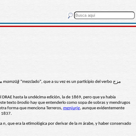
significa una mezcolanza de ingredientes varios para componer un medicamento o un potingue cosmético. Viene del árabe ممزوج
mamzūǧ
"mezclado", que a su vez es un participio del verbo مزج
el DRAE hasta la undécima edición, la de 1869, pero que ya había
este texto
brodio
hay que entenderlo como sopa de sobras y mendrugos
 otra forma que menciona Terreros,
menjurje
, aunque evidentemente
e 1837.
ra
n
, que era la etimológica por derivar de la
m
árabe, y haber conservado