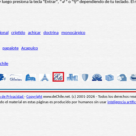
í” y luego presiona la tecla "Entrar", "↲" o "⚲" dependiendo de tu teclado.
ional
críptido
achicar
doctrina
monocárpico
papalote
Acapulco
chile
ca de Privacidad
-
Copyright
www.deChile.net. (c) 2001-2026 - Todos los derechos res
do el material en estas páginas es producido por humanos sin usar
inteligencia artific