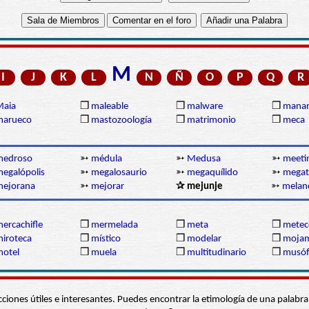
M
I
J
K
L
N
Ñ
O
P
Q
R
Maia
❒
maleable
❒
malware
❒
manan
marueco
❒
mastozoología
❒
matrimonio
❒
meca
medroso
➳
médula
➳
Medusa
➳
meeti
egalópolis
➳
megalosaurio
➳
megaquílido
➳
megat
mejorana
➳
mejorar
✰ mejunje
➳
melanc
ercachifle
❒
mermelada
❒
meta
❒
metec
iroteca
❒
místico
❒
modelar
❒
moja
otel
❒
muela
❒
multitudinario
❒
musó
s secciones útiles e interesantes. Puedes encontrar la etimología de una pal