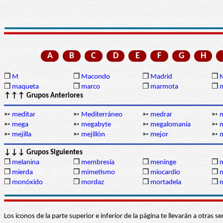
A
B
C
D
E
F
G
H
❒
M
❒
Macondo
❒
Madrid
❒
❒
maqueta
❒
marco
❒
marmota
❒
↑↑↑ Grupos Anteriores
➳
meditar
➳
Mediterráneo
➳
medrar
➳
➳
mega
➳
megabyte
➳
megalomanía
➳
m
➳
mejilla
➳
mejillón
➳
mejor
➳
↓↓↓ Grupos Siguientes
❒
melanina
❒
membresía
❒
meninge
❒
m
❒
mierda
❒
mimetismo
❒
miocardio
❒
m
❒
monóxido
❒
mordaz
❒
mortadela
❒
m
Los iconos de la parte superior e inferior de la página te llevarán a otra