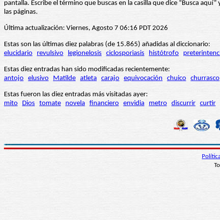
pantalla. Escribe el término que buscas en la casilla que dice “Busca aqu
las páginas.
Última actualización: Viernes, Agosto 7 06:16 PDT 2026
Estas son las últimas diez palabras (de 15.865) añadidas al diccionario:
elucidario
revulsivo
legionelosis
ciclosporiasis
histótrofo
preterintenc
Estas diez entradas han sido modificadas recientemente:
antojo
elusivo
Matilde
atleta
carajo
equivocación
chuico
churrasco
Estas fueron las diez entradas más visitadas ayer:
mito
Dios
tomate
novela
financiero
envidia
metro
discurrir
curtir
Políti
To