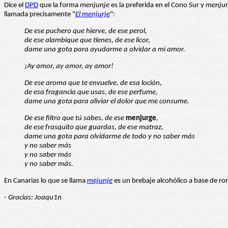
Dice el
DPD
que la forma
menjunje
es la preferida en el Cono Sur y
menjur
llamada precisamente "
El menjurje
":
De ese puchero que hierve, de ese perol,
de ese alambique que tienes, de ese licor,
dame una gota para ayudarme a olvidar a mi amor.
¡Ay amor, ay amor, ay amor!
De ese aroma que te envuelve, de esa loción,
de esa fragancia que usas, de ese perfume,
dame una gota para aliviar el dolor que me consume.
De ese filtro que tú sabes, de ese
menjurge
,
de ese frasquito que guardas, de ese matraz,
dame una gota para olvidarme de todo y no saber más
y no saber más
y no saber más
y no saber más.
En Canarias lo que se llama
mejunje
es un brebaje alcohólico a base de ro
- Gracias: Joaqu1n