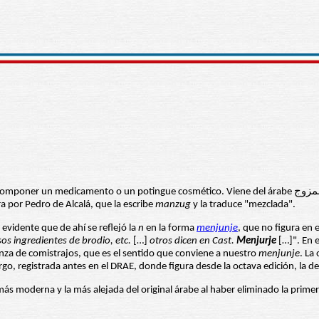
a por Pedro de Alcalá, que la escribe
manzug
y la traduce "mezclada".
 evidente que de ahí se reflejó la
n
en la forma
menjunje
, que no figura en 
os ingredientes de brodio, etc.
[…]
otros dicen en Cast.
Menjurje
[…]". En 
nza de comistrajos, que es el sentido que conviene a nuestro
menjunje
. La
rgo, registrada antes en el DRAE, donde figura desde la octava edición, la d
más moderna y la más alejada del original árabe al haber eliminado la prime