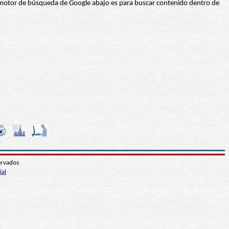
 El motor de búsqueda de Google abajo es para buscar contenido dentro de
ervados
ial