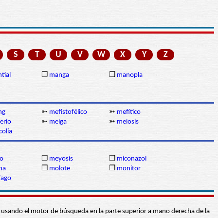
S
T
U
V
W
X
Y
Z
tial
❒
manga
❒
manopla
ng
➳
mefistofélico
➳
mefítico
erio
➳
meiga
➳
meiosis
olía
o
❒
meyosis
❒
miconazol
ma
❒
molote
❒
monitor
fago
abra usando el motor de búsqueda en la parte superior a mano derecha de la