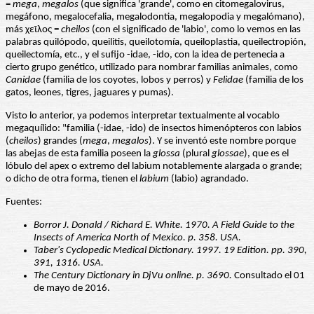
=
mega
,
megalos
(que significa 'grande', como en citomegalovirus,
megáfono, megalocefalia, megalodontia, megalopodia y megalómano),
más χεῖλος =
cheilos
(con el significado de 'labio', como lo vemos en las
palabras quilópodo, queilitis, queilotomía, queiloplastia, queilectropión,
queilectomía, etc., y el sufijo -idae, -ido, con la idea de pertenecia a
cierto grupo genético, utilizado para nombrar familias animales, como
Canidae
(familia de los coyotes, lobos y perros) y
Felidae
(familia de los
gatos, leones, tigres, jaguares y pumas).
Visto lo anterior, ya podemos interpretar textualmente al vocablo
megaquílido: "familia (-idae, -ido) de insectos himenópteros con labios
(
cheilos
) grandes (
mega
,
megalos
). Y se inventó este nombre porque
las abejas de esta familia poseen la
glossa
(plural
glossae
), que es el
lóbulo del apex o extremo del labium notablemente alargada o grande;
o dicho de otra forma, tienen el
labium
(labio) agrandado.
Fuentes:
Borror J. Donald / Richard E. White. 1970. A Field Guide to the
Insects of America North of Mexico. p. 358. USA.
Taber's Cyclopedic Medical Dictionary. 1997. 19 Edition. pp. 390,
391, 1316. USA.
The Century Dictionary in DjVu online. p. 3690.
Consultado el 01
de mayo de 2016.