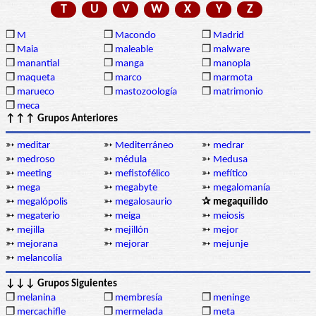
T
U
V
W
X
Y
Z
❒
M
❒
Macondo
❒
Madrid
❒
Maia
❒
maleable
❒
malware
❒
manantial
❒
manga
❒
manopla
❒
maqueta
❒
marco
❒
marmota
❒
marueco
❒
mastozoología
❒
matrimonio
❒
meca
↑↑↑ Grupos Anteriores
➳
meditar
➳
Mediterráneo
➳
medrar
➳
medroso
➳
médula
➳
Medusa
➳
meeting
➳
mefistofélico
➳
mefítico
➳
mega
➳
megabyte
➳
megalomanía
➳
megalópolis
➳
megalosaurio
✰ megaquílido
➳
megaterio
➳
meiga
➳
meiosis
➳
mejilla
➳
mejillón
➳
mejor
➳
mejorana
➳
mejorar
➳
mejunje
➳
melancolía
↓↓↓ Grupos Siguientes
❒
melanina
❒
membresía
❒
meninge
❒
mercachifle
❒
mermelada
❒
meta