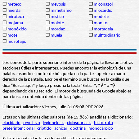
❒
meteco
❒
meyosis
❒
miconazol
❒
mierda
❒
mimetismo
❒
miocardio
❒
miroteca
❒
místico
❒
modelar
❒
mojama
❒
molote
❒
monitor
❒
monóxido
❒
mordaz
❒
mortadela
❒
motel
❒
muela
❒
multitudinario
❒
musófago
Los iconos de la parte superior e inferior de la página te llevarán a otras
secciones útiles e interesantes. Puedes encontrar la etimología de una
palabra usando el motor de búsqueda en la parte superior a mano
derecha de la pantalla. Escribe el término que buscas en la casilla que
dice “Busca aquí” y luego presiona la tecla "Entrar", "↲" o "⚲"
dependiendo de tu teclado. El motor de búsqueda de Google abajo es
para buscar contenido dentro de las páginas.
Última actualización: Viernes, Julio 31 05:08 PDT 2026
Estas son las últimas diez palabras (de 15.865) añadidas al diccionario:
elucidario
revulsivo
legionelosis
ciclosporiasis
histótrofo
preterintencional
críptido
achicar
doctrina
monocárpico
Estas diez entradas han sido modificadas recientemente: