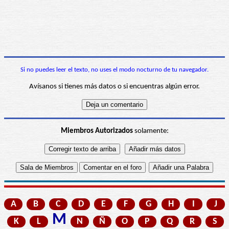
Si no puedes leer el texto, no uses el modo nocturno de tu navegador.
Avísanos si tienes más datos o si encuentras algún error.
Miembros Autorizados
solamente:
A
B
C
D
E
F
G
H
I
J
M
K
L
N
Ñ
O
P
Q
R
S