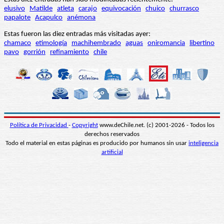
elusivo
Matilde
atleta
carajo
equivocación
chuico
churrasco
papalote
Acapulco
anémona
Estas fueron las diez entradas más visitadas ayer:
chamaco
etimología
machihembrado
aguas
oniromancia
libertino
pavo
gorrión
refinamiento
chile
Política de Privacidad
-
Copyright
www.deChile.net. (c) 2001-2026 - Todos los
derechos reservados
Todo el material en estas páginas es producido por humanos sin usar
inteligencia
artificial