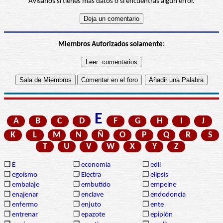
Avísanos si tienes más datos o si encuentras algún error.
Miembros Autorizados solamente:
E
A
B
C
D
F
G
H
I
J
K
L
M
N
Ñ
O
P
Q
R
S
T
U
V
W
X
Y
Z
❒
E
❒
economía
❒
edil
❒
egoísmo
❒
Electra
❒
elipsis
❒
embalaje
❒
embutido
❒
empeine
❒
enajenar
❒
enclave
❒
endodoncia
❒
enfermo
❒
enjuto
❒
ente
❒
entrenar
❒
epazote
❒
epiplón