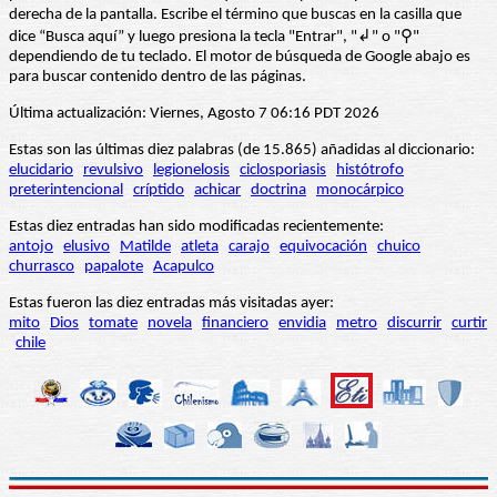
derecha de la pantalla. Escribe el término que buscas en la casilla que
dice “Busca aquí” y luego presiona la tecla "Entrar", "↲" o "⚲"
dependiendo de tu teclado. El motor de búsqueda de Google abajo es
para buscar contenido dentro de las páginas.
Última actualización: Viernes, Agosto 7 06:16 PDT 2026
Estas son las últimas diez palabras (de 15.865) añadidas al diccionario:
elucidario
revulsivo
legionelosis
ciclosporiasis
histótrofo
preterintencional
críptido
achicar
doctrina
monocárpico
Estas diez entradas han sido modificadas recientemente:
antojo
elusivo
Matilde
atleta
carajo
equivocación
chuico
churrasco
papalote
Acapulco
Estas fueron las diez entradas más visitadas ayer:
mito
Dios
tomate
novela
financiero
envidia
metro
discurrir
curtir
chile