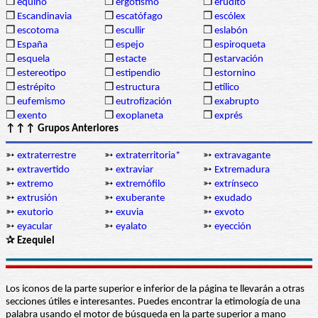
❒
equino
❒
ergotismo
❒
erudito
❒
Escandinavia
❒
escatófago
❒
escólex
❒
escotoma
❒
escullir
❒
eslabón
❒
España
❒
espejo
❒
espiroqueta
❒
esquela
❒
estacte
❒
estarvación
❒
estereotipo
❒
estipendio
❒
estornino
❒
estrépito
❒
estructura
❒
etílico
❒
eufemismo
❒
eutrofización
❒
exabrupto
❒
exento
❒
exoplaneta
❒
exprés
↑↑↑ Grupos Anteriores
➳
extraterrestre
➳
extraterritoria*
➳
extravagante
➳
extravertido
➳
extraviar
➳
Extremadura
➳
extremo
➳
extremófilo
➳
extrínseco
➳
extrusión
➳
exuberante
➳
exudado
➳
exutorio
➳
exuvia
➳
exvoto
➳
eyacular
➳
eyalato
➳
eyección
✰ Ezequiel
Los iconos de la parte superior e inferior de la página te llevarán a otras
secciones útiles e interesantes. Puedes encontrar la etimología de una
palabra usando el motor de búsqueda en la parte superior a mano