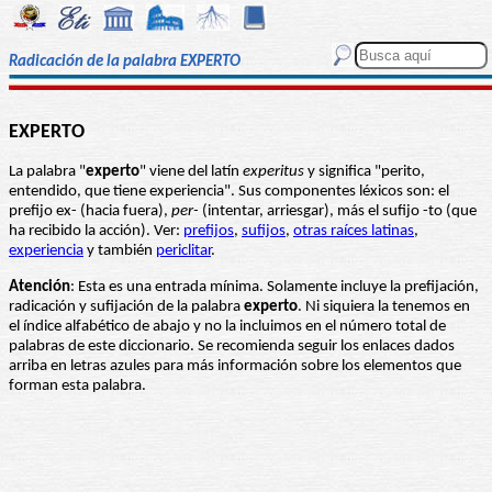
Radicación de la palabra EXPERTO
EXPERTO
La palabra "
experto
" viene del latín
experitus
y significa "perito,
entendido, que tiene experiencia". Sus componentes léxicos son: el
prefijo ex- (hacia fuera),
per-
(intentar, arriesgar), más el sufijo -to (que
ha recibido la acción). Ver:
prefijos
,
sufijos
,
otras raíces latinas
,
experiencia
y también
periclitar
.
Atención
: Esta es una entrada mínima. Solamente incluye la prefijación,
radicación y sufijación de la palabra
experto
. Ni siquiera la tenemos en
el índice alfabético de abajo y no la incluimos en el número total de
palabras de este diccionario. Se recomienda seguir los enlaces dados
arriba en letras azules para más información sobre los elementos que
forman esta palabra.