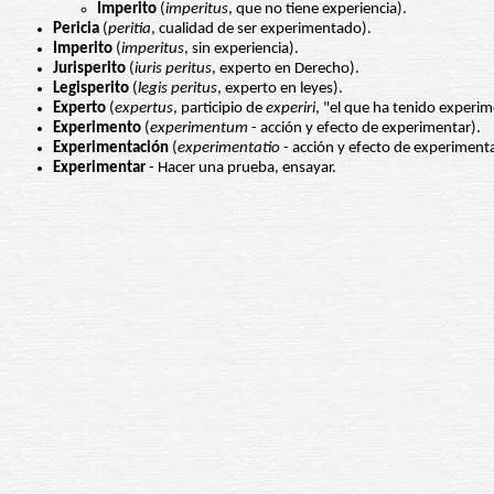
Imperito
(
imperitus
, que no tiene experiencia).
Pericia
(
peritia
, cualidad de ser experimentado).
Imperito
(
imperitus
, sin experiencia).
Jurisperito
(
iuris peritus
, experto en Derecho).
Legisperito
(
legis peritus
, experto en leyes).
Experto
(
expertus
, participio de
experiri
, "el que ha tenido experim
Experimento
(
experimentum
- acción y efecto de experimentar).
Experimentación
(
experimentatio
- acción y efecto de experimenta
Experimentar
- Hacer una prueba, ensayar.