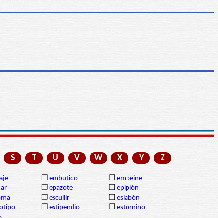
S
T
U
V
W
X
Y
Z
aje
❒
embutido
❒
empeine
nar
❒
epazote
❒
epiplón
oma
❒
escullir
❒
eslabón
otipo
❒
estipendio
❒
estornino
o