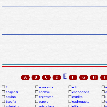
E
A
B
C
D
F
G
H
I
❒
E
❒
economía
❒
edil
❒
❒
enajenar
❒
enclave
❒
endodoncia
❒
❒
equino
❒
ergotismo
❒
erudito
❒
E
❒
España
❒
espejo
❒
espiroqueta
❒
e
❒
estrépito
❒
estructura
❒
etílico
❒