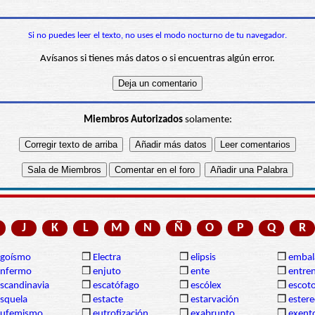
Si no puedes leer el texto, no uses el modo nocturno de tu navegador.
Avísanos si tienes más datos o si encuentras algún error.
Miembros Autorizados
solamente:
J
K
L
M
N
Ñ
O
P
Q
R
egoísmo
❒
Electra
❒
elipsis
❒
embal
enfermo
❒
enjuto
❒
ente
❒
entre
scandinavia
❒
escatófago
❒
escólex
❒
escot
squela
❒
estacte
❒
estarvación
❒
estere
eufemismo
❒
eutrofización
❒
exabrupto
❒
exent