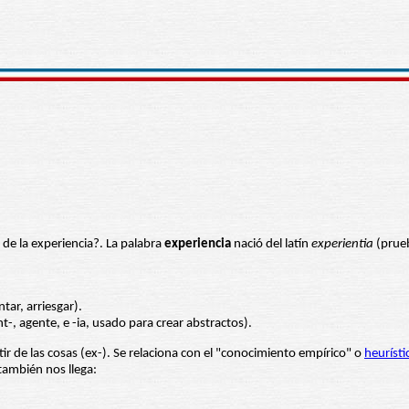
 de la experiencia?. La palabra
experiencia
nació del latín
experientia
(prueb
ntar, arriesgar).
-, agente, e -ia, usado para crear abstractos).
rtir de las cosas (ex-). Se relaciona con el "conocimiento empírico" o
heurísti
también nos llega: