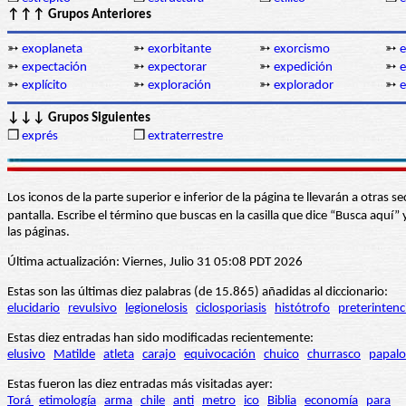
↑↑↑ Grupos Anteriores
➳
exoplaneta
➳
exorbitante
➳
exorcismo
➳
e
➳
expectación
➳
expectorar
➳
expedición
➳
e
➳
explícito
➳
exploración
➳
explorador
➳
e
↓↓↓ Grupos Siguientes
❒
exprés
❒
extraterrestre
Los iconos de la parte superior e inferior de la página te llevarán a otra
pantalla. Escribe el término que buscas en la casilla que dice “Busca aqu
las páginas.
Última actualización: Viernes, Julio 31 05:08 PDT 2026
Estas son las últimas diez palabras (de 15.865) añadidas al diccionario:
elucidario
revulsivo
legionelosis
ciclosporiasis
histótrofo
preterintenc
Estas diez entradas han sido modificadas recientemente:
elusivo
Matilde
atleta
carajo
equivocación
chuico
churrasco
papalo
Estas fueron las diez entradas más visitadas ayer:
Torá
etimología
arma
chile
anti
metro
ico
Biblia
economía
para