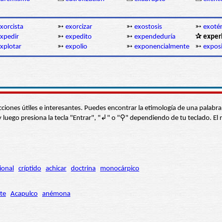
xorcista
➳
exorcizar
➳
exostosis
➳
exoté
xpedir
➳
expedito
➳
expendeduría
✰ exper
xplotar
➳
expolio
➳
exponencialmente
➳
expos
s secciones útiles e interesantes. Puedes encontrar la etimología de una pal
í” y luego presiona la tecla "Entrar", "↲" o "⚲" dependiendo de tu teclado.
ional
críptido
achicar
doctrina
monocárpico
te
Acapulco
anémona