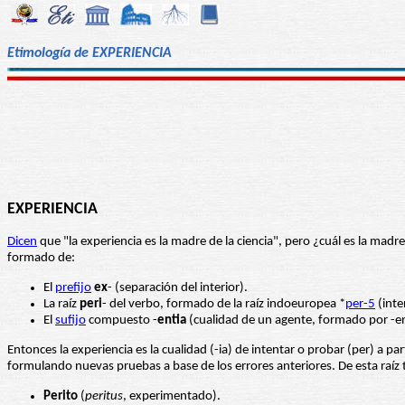
Etimología de EXPERIENCIA
EXPERIENCIA
Dicen
que "la experiencia es la madre de la ciencia", pero ¿cuál es la madre
formado de:
El
prefijo
ex
- (separación del interior).
La raíz
peri
- del verbo, formado de la raíz indoeuropea *
per-5
(inte
El
sufijo
compuesto -
entia
(cualidad de un agente, formado por -ent
Entonces la experiencia es la cualidad (-ia) de intentar o probar (per) a pa
formulando nuevas pruebas a base de los errores anteriores. De esta raíz 
Perito
(
peritus
, experimentado).