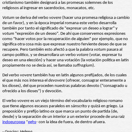
cristianismo también designará a las promesas solemnes de los
religiosos al ingresar en sacerdocios, monacatos, etc.
Votum
se deriva del verbo
vovere
(hacer una promesa religiosa a cambio
de un favor), y en la época imperial romana este verbo desarrolla
también por tanto el significado de "expresar un deseo a lograr" y
votum
"expresión de un deseo". De ahí que conservemos expresiones
como "hacer votos por la recuperación de alguien" por ejemplo, que no
significa otra cosa más que expresar nuestro ferviente deseo de que se
recupere. Pero también esto afectó a que la palabra
votum
pasara al
campo político, y se desarrollara un verbo
votare
(votar, expresar tu
deseo en una elección) y hacer una votación (la votación política en latín
propiamente no se decía así, se llamaba
suffragium
).
Del verbo
vovere
también hay en latín algunos prefijados, de los cuales
el que más nos interesa el
devovere
(ofrecer, consagrar enteramente a
los dioses), del que proceden nuestras palabras devoto ("consagrado u
ofrecido a los dioses") y devoción.
El verbo
vovere
es un viejo término del vocabulario religioso romano
que tiene algunos escasos paralelos en sánscrito y quizá en griego. La
preposición y prefijo latino
ex
que marca un punto de partida (de,
desde) y la separación de un interior a un exterior procede de una raíz
indoeuropea
*
eghs
- con la idea de fuera, de dentro afuera.
- Gracias: Helena