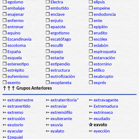
❒
egoísmo
❒
Electra
❒
elipsis
❒
embalaje
❒
embutido
❒
empeine
❒
enajenar
❒
enclave
❒
endodoncia
❒
enfermo
❒
enjuto
❒
ente
❒
entrenar
❒
epazote
❒
epiplón
❒
equino
❒
ergotismo
❒
erudito
❒
Escandinavia
❒
escatófago
❒
escólex
❒
escotoma
❒
escullir
❒
eslabón
❒
España
❒
espejo
❒
espiroqueta
❒
esquela
❒
estacte
❒
estarvación
❒
estereotipo
❒
estipendio
❒
estornino
❒
estrépito
❒
estructura
❒
etílico
❒
eufemismo
❒
eutrofización
❒
exabrupto
❒
exento
❒
exoplaneta
❒
exprés
↑↑↑ Grupos Anteriores
➳
extraterrestre
➳
extraterritoria*
➳
extravagante
➳
extravertido
➳
extraviar
➳
Extremadura
➳
extremo
➳
extremófilo
➳
extrínseco
➳
extrusión
➳
exuberante
➳
exudado
➳
exutorio
➳
exuvia
✰ exvoto
➳
eyacular
➳
eyalato
➳
eyección
➳
Ezequiel