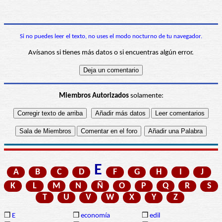
Si no puedes leer el texto, no uses el modo nocturno de tu navegador.
Avísanos si tienes más datos o si encuentras algún error.
Miembros Autorizados
solamente:
E
A
B
C
D
F
G
H
I
J
K
L
M
N
Ñ
O
P
Q
R
S
T
U
V
W
X
Y
Z
❒
E
❒
economía
❒
edil