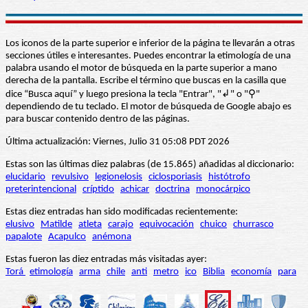
Los iconos de la parte superior e inferior de la página te llevarán a otras
secciones útiles e interesantes. Puedes encontrar la etimología de una
palabra usando el motor de búsqueda en la parte superior a mano
derecha de la pantalla. Escribe el término que buscas en la casilla que
dice “Busca aquí” y luego presiona la tecla "Entrar", "↲" o "⚲"
dependiendo de tu teclado. El motor de búsqueda de Google abajo es
para buscar contenido dentro de las páginas.
Última actualización: Viernes, Julio 31 05:08 PDT 2026
Estas son las últimas diez palabras (de 15.865) añadidas al diccionario:
elucidario
revulsivo
legionelosis
ciclosporiasis
histótrofo
preterintencional
críptido
achicar
doctrina
monocárpico
Estas diez entradas han sido modificadas recientemente:
elusivo
Matilde
atleta
carajo
equivocación
chuico
churrasco
papalote
Acapulco
anémona
Estas fueron las diez entradas más visitadas ayer:
Torá
etimología
arma
chile
anti
metro
ico
Biblia
economía
para