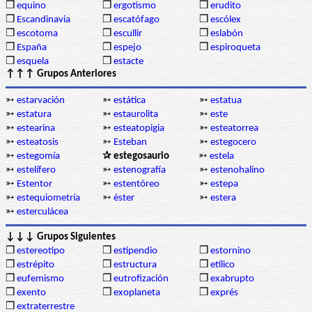
❒
equino
❒
ergotismo
❒
erudito
❒
Escandinavia
❒
escatófago
❒
escólex
❒
escotoma
❒
escullir
❒
eslabón
❒
España
❒
espejo
❒
espiroqueta
❒
esquela
❒
estacte
↑↑↑ Grupos Anteriores
➳
estarvación
➳
estática
➳
estatua
➳
estatura
➳
estaurolita
➳
este
➳
estearina
➳
esteatopigia
➳
esteatorrea
➳
esteatosis
➳
Esteban
➳
estegocero
➳
estegomía
✰ estegosaurio
➳
estela
➳
estelífero
➳
estenografía
➳
estenohalino
➳
Estentor
➳
estentóreo
➳
estepa
➳
estequiometría
➳
éster
➳
estera
➳
esterculácea
↓↓↓ Grupos Siguientes
❒
estereotipo
❒
estipendio
❒
estornino
❒
estrépito
❒
estructura
❒
etílico
❒
eufemismo
❒
eutrofización
❒
exabrupto
❒
exento
❒
exoplaneta
❒
exprés
❒
extraterrestre