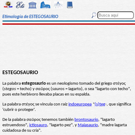
Etimología de ESTEGOSAURIO
ESTEGOSAURIO
La palabra
estegosaurio
es un neologismo tomado del griego στέγος
(
stegos
= techo) y σαῦρος (
sauros
= lagarto), o sea "lagarto con techo",
pues este herbívoro llevaba placas en su espalda.
La palabra στέγος se vincula con raíz
indoeuropea
*
(s)teg
-,
que significa
'cubrir o proteger'.
De la palabra σαῦρος tenemos también
brontosaurio
, "lagarto
estruendoso",
ictiosauro
, "lagarto pez", y
Maiasaurio
, "madre lagarta
cuidadosa de su cría".