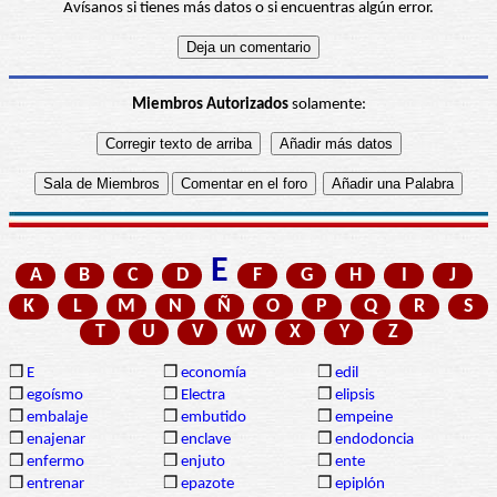
Avísanos si tienes más datos o si encuentras algún error.
Miembros Autorizados
solamente:
E
A
B
C
D
F
G
H
I
J
K
L
M
N
Ñ
O
P
Q
R
S
T
U
V
W
X
Y
Z
❒
E
❒
economía
❒
edil
❒
egoísmo
❒
Electra
❒
elipsis
❒
embalaje
❒
embutido
❒
empeine
❒
enajenar
❒
enclave
❒
endodoncia
❒
enfermo
❒
enjuto
❒
ente
❒
entrenar
❒
epazote
❒
epiplón