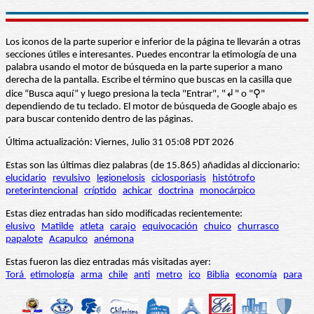
Los iconos de la parte superior e inferior de la página te llevarán a otras
secciones útiles e interesantes. Puedes encontrar la etimología de una
palabra usando el motor de búsqueda en la parte superior a mano
derecha de la pantalla. Escribe el término que buscas en la casilla que
dice “Busca aquí” y luego presiona la tecla "Entrar", "↲" o "⚲"
dependiendo de tu teclado. El motor de búsqueda de Google abajo es
para buscar contenido dentro de las páginas.
Última actualización: Viernes, Julio 31 05:08 PDT 2026
Estas son las últimas diez palabras (de 15.865) añadidas al diccionario:
elucidario
revulsivo
legionelosis
ciclosporiasis
histótrofo
preterintencional
críptido
achicar
doctrina
monocárpico
Estas diez entradas han sido modificadas recientemente:
elusivo
Matilde
atleta
carajo
equivocación
chuico
churrasco
papalote
Acapulco
anémona
Estas fueron las diez entradas más visitadas ayer:
Torá
etimología
arma
chile
anti
metro
ico
Biblia
economía
para