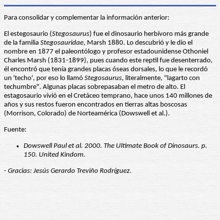
Para consolidar y complementar la información anterior:
El estegosaurio (
Stegosaurus
) fue el dinosaurio herbívoro más grande
de la familia
Stegosauridae
, Marsh 1880. Lo descubrió y le dio el
nombre en 1877 el paleontólogo y profesor estadounidense Othoniel
Charles Marsh (1831-1899), pues cuando este reptil fue desenterrado,
él encontró que tenía grandes placas óseas dorsales, lo que le recordó
un 'techo', por eso lo llamó
Stegosaurus
, literalmente, "lagarto con
techumbre". Algunas placas sobrepasaban el metro de alto. El
estagosaurio vivió en el Cretáceo temprano, hace unos 140 millones de
años y sus restos fueron encontrados en tierras altas boscosas
(Morrison, Colorado) de Norteamérica (Dowswell et al.).
Fuente:
Dowswell Paul et al. 2000. The Ultimate Book of Dinosaurs. p.
150. United Kindom.
- Gracias: Jesús Gerardo Treviño Rodríguez.