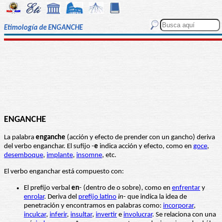
Etimología de ENGANCHE
ENGANCHE
La palabra
enganche
(acción y efecto de prender con un gancho) deriva
del verbo enganchar. El sufijo -
e
indica acción y efecto, como en
goce
,
desemboque
,
implante
,
insomne
, etc.
El verbo enganchar está compuesto con:
El prefijo verbal
en
- (dentro de o sobre), como en
enfrentar
y
enrolar
. Deriva del
prefijo latino
in
- que indica la idea de
penetración y encontramos en palabras como:
incorporar
,
inculcar
,
inferir
,
insultar
,
invertir
e
involucrar
. Se relaciona con una