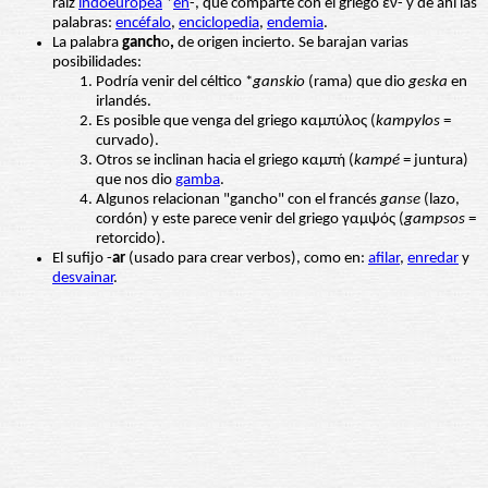
raíz
indoeuropea
*
en
-, que comparte con el griego ἐν- y de ahí las
palabras:
encéfalo
,
enciclopedia
,
endemia
.
La palabra
ganch
o
,
de origen incierto. Se barajan varias
posibilidades:
Podría venir del céltico *
ganskio
(rama) que dio
geska
en
irlandés.
Es posible que venga del griego καμπύλος (
kampylos
=
curvado).
Otros se inclinan hacia el griego καμπή (
kampé
= juntura)
que nos dio
gamba
.
Algunos relacionan "gancho" con el francés
ganse
(lazo,
cordón) y este parece venir del griego γαμψός (
gampsos
=
retorcido).
El sufijo -
ar
(usado para crear verbos), como en:
afilar
,
enredar
y
desvainar
.