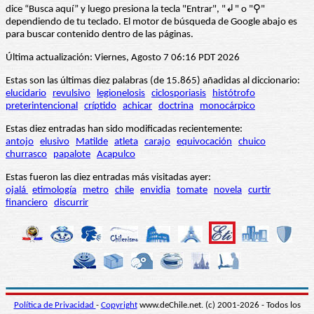
dice “Busca aquí” y luego presiona la tecla "Entrar", "↲" o "⚲"
dependiendo de tu teclado. El motor de búsqueda de Google abajo es
para buscar contenido dentro de las páginas.
Última actualización: Viernes, Agosto 7 06:16 PDT 2026
Estas son las últimas diez palabras (de 15.865) añadidas al diccionario:
elucidario
revulsivo
legionelosis
ciclosporiasis
histótrofo
preterintencional
críptido
achicar
doctrina
monocárpico
Estas diez entradas han sido modificadas recientemente:
antojo
elusivo
Matilde
atleta
carajo
equivocación
chuico
churrasco
papalote
Acapulco
Estas fueron las diez entradas más visitadas ayer:
ojalá
etimología
metro
chile
envidia
tomate
novela
curtir
financiero
discurrir
Política de Privacidad
-
Copyright
www.deChile.net. (c) 2001-2026 - Todos los