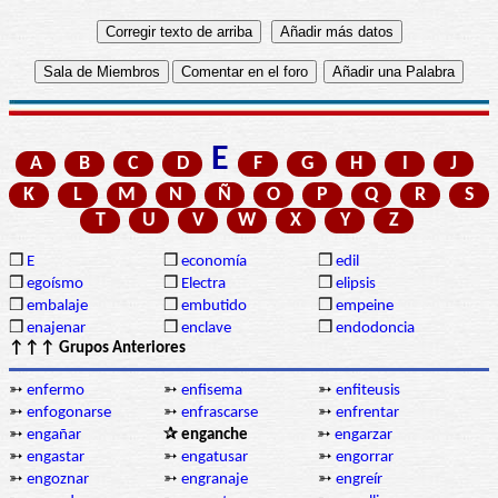
E
A
B
C
D
F
G
H
I
J
K
L
M
N
Ñ
O
P
Q
R
S
T
U
V
W
X
Y
Z
❒
E
❒
economía
❒
edil
❒
egoísmo
❒
Electra
❒
elipsis
❒
embalaje
❒
embutido
❒
empeine
❒
enajenar
❒
enclave
❒
endodoncia
↑↑↑ Grupos Anteriores
➳
enfermo
➳
enfisema
➳
enfiteusis
➳
enfogonarse
➳
enfrascarse
➳
enfrentar
➳
engañar
✰ enganche
➳
engarzar
➳
engastar
➳
engatusar
➳
engorrar
➳
engoznar
➳
engranaje
➳
engreír