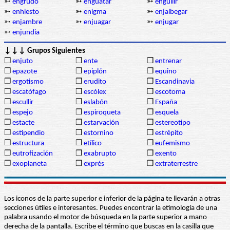
➳
engrudo
➳
enguatar
➳
engullir
➳
enhiesto
➳
enigma
➳
enjalbegar
➳
enjambre
➳
enjuagar
➳
enjugar
➳
enjundia
↓↓↓ Grupos Siguientes
❒
enjuto
❒
ente
❒
entrenar
❒
epazote
❒
epiplón
❒
equino
❒
ergotismo
❒
erudito
❒
Escandinavia
❒
escatófago
❒
escólex
❒
escotoma
❒
escullir
❒
eslabón
❒
España
❒
espejo
❒
espiroqueta
❒
esquela
❒
estacte
❒
estarvación
❒
estereotipo
❒
estipendio
❒
estornino
❒
estrépito
❒
estructura
❒
etílico
❒
eufemismo
❒
eutrofización
❒
exabrupto
❒
exento
❒
exoplaneta
❒
exprés
❒
extraterrestre
Los iconos de la parte superior e inferior de la página te llevarán a otras
secciones útiles e interesantes. Puedes encontrar la etimología de una
palabra usando el motor de búsqueda en la parte superior a mano
derecha de la pantalla. Escribe el término que buscas en la casilla que