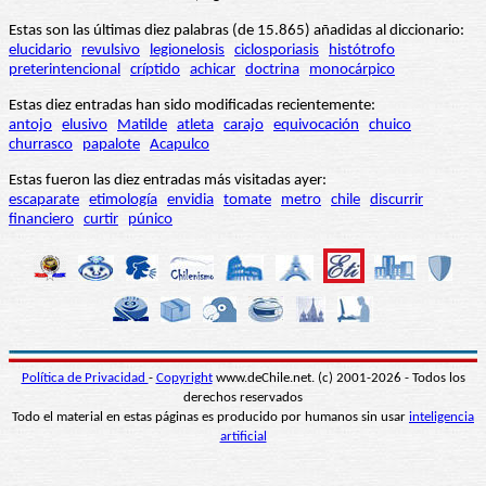
Estas son las últimas diez palabras (de 15.865) añadidas al diccionario:
elucidario
revulsivo
legionelosis
ciclosporiasis
histótrofo
preterintencional
críptido
achicar
doctrina
monocárpico
Estas diez entradas han sido modificadas recientemente:
antojo
elusivo
Matilde
atleta
carajo
equivocación
chuico
churrasco
papalote
Acapulco
Estas fueron las diez entradas más visitadas ayer:
escaparate
etimología
envidia
tomate
metro
chile
discurrir
financiero
curtir
púnico
Política de Privacidad
-
Copyright
www.deChile.net. (c) 2001-2026 - Todos los
derechos reservados
Todo el material en estas páginas es producido por humanos sin usar
inteligencia
artificial