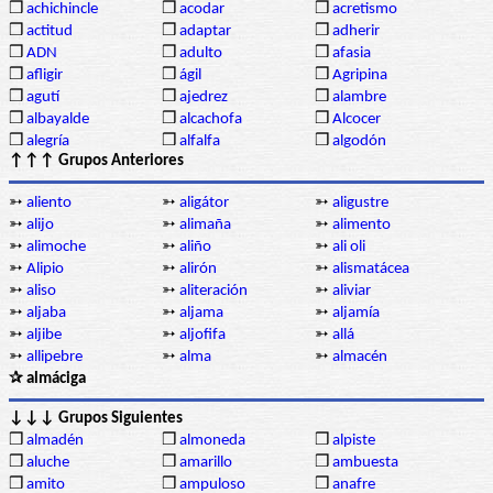
❒
achichincle
❒
acodar
❒
acretismo
❒
actitud
❒
adaptar
❒
adherir
❒
ADN
❒
adulto
❒
afasia
❒
afligir
❒
ágil
❒
Agripina
❒
agutí
❒
ajedrez
❒
alambre
❒
albayalde
❒
alcachofa
❒
Alcocer
❒
alegría
❒
alfalfa
❒
algodón
↑↑↑ Grupos Anteriores
➳
aliento
➳
aligátor
➳
aligustre
➳
alijo
➳
alimaña
➳
alimento
➳
alimoche
➳
aliño
➳
ali oli
➳
Alipio
➳
alirón
➳
alismatácea
➳
aliso
➳
aliteración
➳
aliviar
➳
aljaba
➳
aljama
➳
aljamía
➳
aljibe
➳
aljofifa
➳
allá
➳
allipebre
➳
alma
➳
almacén
✰ almáciga
↓↓↓ Grupos Siguientes
❒
almadén
❒
almoneda
❒
alpiste
❒
aluche
❒
amarillo
❒
ambuesta
❒
amito
❒
ampuloso
❒
anafre