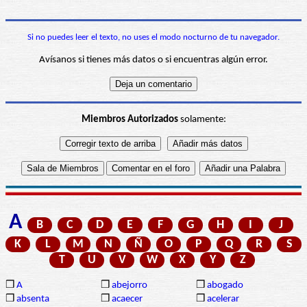
Si no puedes leer el texto, no uses el modo nocturno de tu navegador.
Avísanos si tienes más datos o si encuentras algún error.
Miembros Autorizados
solamente:
A
B
C
D
E
F
G
H
I
J
K
L
M
N
Ñ
O
P
Q
R
S
T
U
V
W
X
Y
Z
❒
A
❒
abejorro
❒
abogado
❒
absenta
❒
acaecer
❒
acelerar