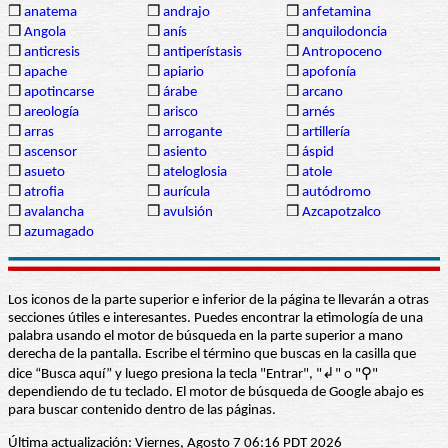
❒
anatema
❒
andrajo
❒
anfetamina
❒
Angola
❒
anís
❒
anquilodoncia
❒
anticresis
❒
antiperístasis
❒
Antropoceno
❒
apache
❒
apiario
❒
apofonía
❒
apotincarse
❒
árabe
❒
arcano
❒
areología
❒
arisco
❒
arnés
❒
arras
❒
arrogante
❒
artillería
❒
ascensor
❒
asiento
❒
áspid
❒
asueto
❒
ateloglosia
❒
atole
❒
atrofia
❒
aurícula
❒
autódromo
❒
avalancha
❒
avulsión
❒
Azcapotzalco
❒
azumagado
Los iconos de la parte superior e inferior de la página te llevarán a otras
secciones útiles e interesantes. Puedes encontrar la etimología de una
palabra usando el motor de búsqueda en la parte superior a mano
derecha de la pantalla. Escribe el término que buscas en la casilla que
dice “Busca aquí” y luego presiona la tecla "Entrar", "↲" o "⚲"
dependiendo de tu teclado. El motor de búsqueda de Google abajo es
para buscar contenido dentro de las páginas.
Última actualización: Viernes, Agosto 7 06:16 PDT 2026