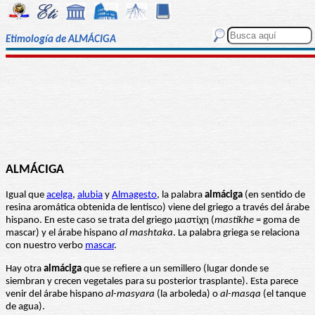
Etimología de ALMÁCIGA
ALMÁCIGA
Igual que
acelga
,
alubia
y
Almagesto
, la palabra
almáciga
(en sentido de
resina aromática obtenida de lentisco) viene del griego a través del árabe
hispano. En este caso se trata del griego μαστίχη (
mastikhe
= goma de
mascar) y el árabe hispano
al mashtaka
. La palabra griega se relaciona
con nuestro verbo
mascar
.
Hay otra
almáciga
que se refiere a un semillero (lugar donde se
siembran y crecen vegetales para su posterior trasplante). Esta parece
venir del árabe hispano
al-masyara
(la arboleda) o
al-masqa
(el tanque
de agua).