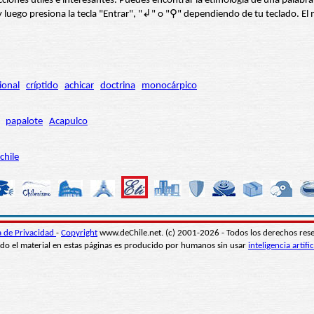
s secciones útiles e interesantes. Puedes encontrar la etimología de una pal
í” y luego presiona la tecla "Entrar", "↲" o "⚲" dependiendo de tu teclado.
ional
críptido
achicar
doctrina
monocárpico
papalote
Acapulco
chile
ca de Privacidad
-
Copyright
www.deChile.net. (c) 2001-2026 - Todos los derechos res
do el material en estas páginas es producido por humanos sin usar
inteligencia artific