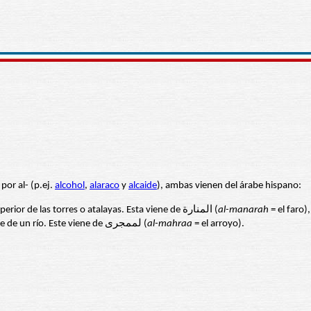
por al- (p.ej.
alcohol
,
alaraco
y
alcaide
), ambas vienen del árabe hispano:
se refiere al fuego que se ponen en la parte superior de las torres o atalayas. Esta viene de المنارة (
al-manarah
se refiere a una zanja usada para desviar parte de un río. Este viene de لممجرى (
al-mahraa
= el arroyo).