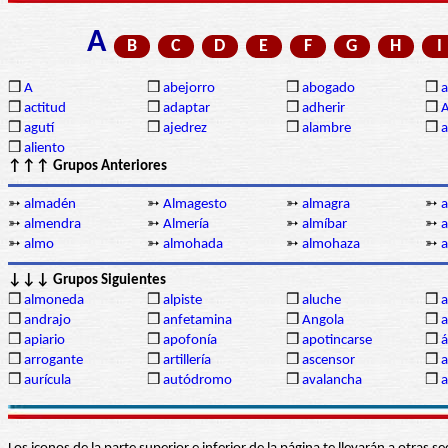
A
B
C
D
E
F
G
H
I
❒
A
❒
abejorro
❒
abogado
❒
a
❒
actitud
❒
adaptar
❒
adherir
❒
❒
agutí
❒
ajedrez
❒
alambre
❒
a
❒
aliento
↑↑↑ Grupos Anteriores
➳
almadén
➳
Almagesto
➳
almagra
➳
➳
almendra
➳
Almería
➳
almíbar
➳
a
➳
almo
➳
almohada
➳
almohaza
➳
↓↓↓ Grupos Siguientes
❒
almoneda
❒
alpiste
❒
aluche
❒
a
❒
andrajo
❒
anfetamina
❒
Angola
❒
a
❒
apiario
❒
apofonía
❒
apotincarse
❒
á
❒
arrogante
❒
artillería
❒
ascensor
❒
a
❒
aurícula
❒
autódromo
❒
avalancha
❒
a