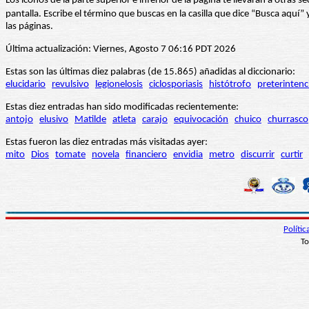
Los iconos de la parte superior e inferior de la página te llevarán a otra
pantalla. Escribe el término que buscas en la casilla que dice “Busca aqu
las páginas.
Última actualización: Viernes, Agosto 7 06:16 PDT 2026
Estas son las últimas diez palabras (de 15.865) añadidas al diccionario:
elucidario
revulsivo
legionelosis
ciclosporiasis
histótrofo
preterintenc
Estas diez entradas han sido modificadas recientemente:
antojo
elusivo
Matilde
atleta
carajo
equivocación
chuico
churrasco
Estas fueron las diez entradas más visitadas ayer:
mito
Dios
tomate
novela
financiero
envidia
metro
discurrir
curtir
Políti
To