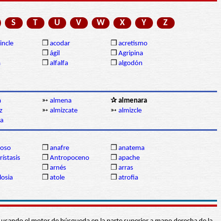
S
T
U
V
W
X
Y
Z
incle
❒
acodar
❒
acretismo
❒
ágil
❒
Agripina
a
❒
alfalfa
❒
algodón
a
➳
almena
✰ almenara
z
➳
almizcate
➳
almizcle
a
oso
❒
anafre
❒
anatema
rístasis
❒
Antropoceno
❒
apache
❒
arnés
❒
arras
losia
❒
atole
❒
atrofia