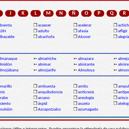
J
K
L
M
N
Ñ
O
P
Q
R
bsenta
❒
acaecer
❒
acelerar
❒
achich
ADN
❒
adulto
❒
afasia
❒
afligir
lbayalde
❒
alcachofa
❒
Alcocer
❒
alegrí
almanaque
➳
almatriche
➳
almazara
➳
almej
lmidón
➳
alminar
➳
almirante
➳
almire
almojábana
➳
almojarife
➳
Almoloya
➳
almon
marillo
❒
ambuesta
❒
amito
❒
ampul
nís
❒
anquilodoncia
❒
anticresis
❒
antipe
rabe
❒
arcano
❒
areología
❒
arisco
siento
❒
áspid
❒
asueto
❒
atelog
vulsión
❒
Azcapotzalco
❒
azumagado