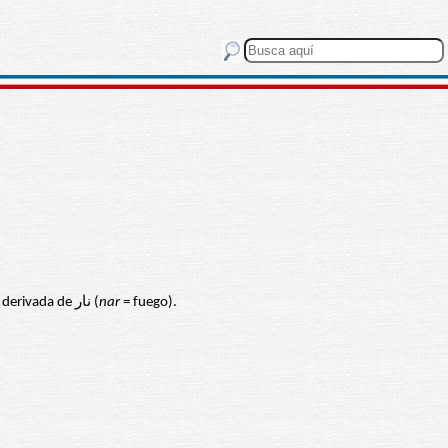
= el faro), derivada de نار (
nar
= fuego).