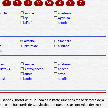
S
T
U
V
W
X
Y
Z
incle
❒
acodar
❒
acretismo
❒
ágil
❒
Agripina
a
❒
alfalfa
❒
algodón
a
➳
almena
➳
almenara
z
➳
almizcate
➳
almizcle
a
oso
❒
anafre
❒
anatema
rístasis
❒
Antropoceno
❒
apache
❒
arnés
❒
arras
losia
❒
atole
❒
atrofia
abra usando el motor de búsqueda en la parte superior a mano derecha de la
 El motor de búsqueda de Google abajo es para buscar contenido dentro de