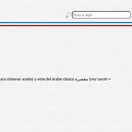
= el lugar donde se exprime la aceituna para obtener aceite) y este del árabe clásico معصرة (
ma'sarah
=