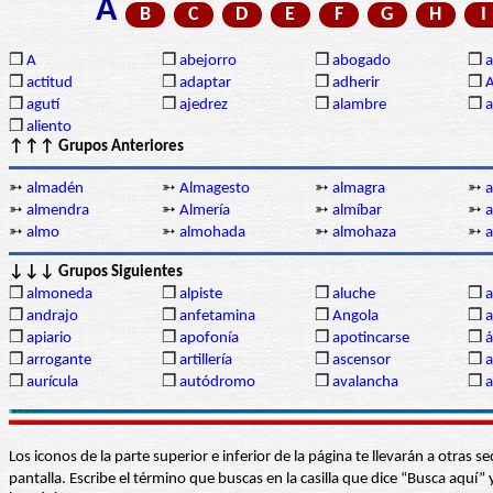
A
B
C
D
E
F
G
H
I
❒
A
❒
abejorro
❒
abogado
❒
a
❒
actitud
❒
adaptar
❒
adherir
❒
❒
agutí
❒
ajedrez
❒
alambre
❒
a
❒
aliento
↑↑↑ Grupos Anteriores
➳
almadén
➳
Almagesto
➳
almagra
➳
➳
almendra
➳
Almería
➳
almíbar
➳
a
➳
almo
➳
almohada
➳
almohaza
➳
↓↓↓ Grupos Siguientes
❒
almoneda
❒
alpiste
❒
aluche
❒
a
❒
andrajo
❒
anfetamina
❒
Angola
❒
a
❒
apiario
❒
apofonía
❒
apotincarse
❒
á
❒
arrogante
❒
artillería
❒
ascensor
❒
a
❒
aurícula
❒
autódromo
❒
avalancha
❒
a
Los iconos de la parte superior e inferior de la página te llevarán a otra
pantalla. Escribe el término que buscas en la casilla que dice “Busca aqu