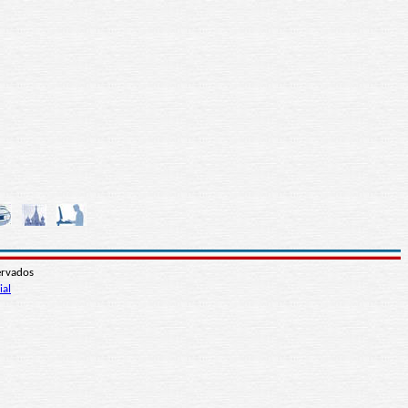
ervados
ial