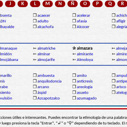
J
K
L
M
N
Ñ
O
P
Q
R
bsenta
❒
acaecer
❒
acelerar
❒
achich
ADN
❒
adulto
❒
afasia
❒
afligir
lbayalde
❒
alcachofa
❒
Alcocer
❒
alegrí
almanaque
➳
almatriche
✰ almazara
➳
almej
lmidón
➳
alminar
➳
almirante
➳
almire
almojábana
➳
almojarife
➳
Almoloya
➳
almon
marillo
❒
ambuesta
❒
amito
❒
ampul
nís
❒
anquilodoncia
❒
anticresis
❒
antipe
rabe
❒
arcano
❒
areología
❒
arisco
siento
❒
áspid
❒
asueto
❒
atelog
vulsión
❒
Azcapotzalco
❒
azumagado
s secciones útiles e interesantes. Puedes encontrar la etimología de una pal
í” y luego presiona la tecla "Entrar", "↲" o "⚲" dependiendo de tu teclado.