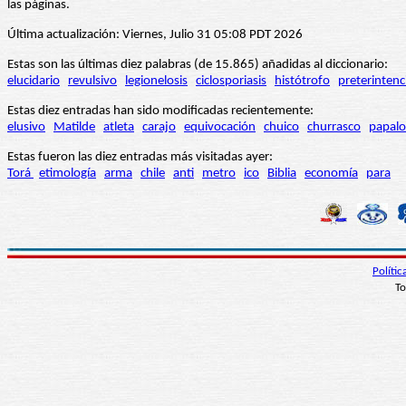
las páginas.
Última actualización: Viernes, Julio 31 05:08 PDT 2026
Estas son las últimas diez palabras (de 15.865) añadidas al diccionario:
elucidario
revulsivo
legionelosis
ciclosporiasis
histótrofo
preterintenc
Estas diez entradas han sido modificadas recientemente:
elusivo
Matilde
atleta
carajo
equivocación
chuico
churrasco
papalo
Estas fueron las diez entradas más visitadas ayer:
Torá
etimología
arma
chile
anti
metro
ico
Biblia
economía
para
Políti
To