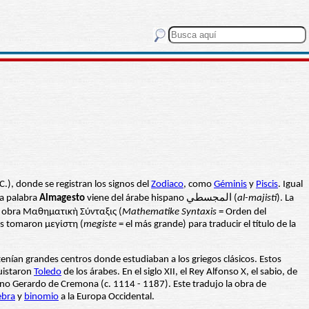
.), donde se registran los signos del
Zodiaco
, como
Géminis
y
Piscis
. Igual
 la palabra
Almagesto
viene del árabe hispano المجسطي (
al-majisti
). La
u obra Μαθηματικὴ Σύνταξις (
Mathematike Syntaxis
= Orden del
es tomaron μεγίστη (
megiste
= el más grande) para traducir el título de la
enían grandes centros donde estudiaban a los griegos clásicos. Estos
quistaron
Toledo
de los árabes. En el siglo XII, el Rey Alfonso X, el sabio, de
aliano Gerardo de Cremona (c. 1114 - 1187). Este tradujo la obra de
ebra
y
binomio
a la Europa Occidental.