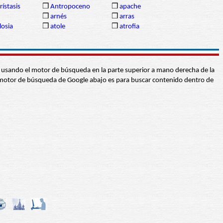
rístasis
❒
Antropoceno
❒
apache
❒
arnés
❒
arras
losia
❒
atole
❒
atrofia
abra usando el motor de búsqueda en la parte superior a mano derecha de la
 El motor de búsqueda de Google abajo es para buscar contenido dentro de