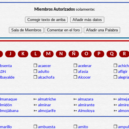
Miembros Autorizados
solamente:
J
K
L
M
N
Ñ
O
P
Q
R
bsenta
❒
acaecer
❒
acelerar
❒
achich
ADN
❒
adulto
❒
afasia
❒
afligir
lbayalde
❒
alcachofa
❒
Alcocer
❒
alegrí
lmanaque
➳
almatriche
➳
almazara
➳
almej
lmidón
➳
alminar
➳
almirante
➳
almire
almojábana
➳
almojarife
➳
Almoloya
➳
almon
marillo
❒
ambuesta
❒
amito
❒
ampul