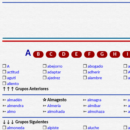
A
B
C
D
E
F
G
H
I
❒
A
❒
abejorro
❒
abogado
❒
a
❒
actitud
❒
adaptar
❒
adherir
❒
❒
agutí
❒
ajedrez
❒
alambre
❒
a
❒
aliento
↑↑↑ Grupos Anteriores
➳
almadén
✰ Almagesto
➳
almagra
➳
a
➳
almendra
➳
Almería
➳
almíbar
➳
a
➳
almo
➳
almohada
➳
almohaza
➳
↓↓↓ Grupos Siguientes
❒
almoneda
❒
alpiste
❒
aluche
❒
a