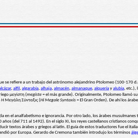
que se refiere a un trabajo del astrónomo alejandrino Ptolomeo (100-170 d.C
alcázar
,
alfil
,
algarabía
,
alhaja
,
almacén
,
almanaque
,
alquería
y
alubia
, etc.),
sti) deriva del griego μεγίστη (
megiste
= el más grande). Originalmente, Ptolomeo llamó s
a Ἡ Μεγάλη Σύνταξις (
Hi Megale Syntaxis
= El Gran Orden). De ahí los árab
 en el analfabetismo e ignorancia. Por otro lado, los árabes musulmanes t
ños (del 711 al 1492). En el siglo XI, los reyes castellanos cristianos con
ducir textos árabes y griegos al latín. El guía de estos traductores fue el it
pandió por Europa. Gerardo de Cremona también introdujo los términos
álg