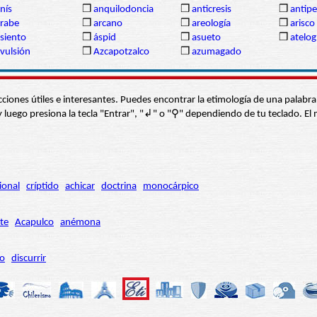
nís
❒
anquilodoncia
❒
anticresis
❒
antipe
rabe
❒
arcano
❒
areología
❒
arisco
siento
❒
áspid
❒
asueto
❒
atelog
vulsión
❒
Azcapotzalco
❒
azumagado
s secciones útiles e interesantes. Puedes encontrar la etimología de una pal
í” y luego presiona la tecla "Entrar", "↲" o "⚲" dependiendo de tu teclado.
ional
críptido
achicar
doctrina
monocárpico
te
Acapulco
anémona
ro
discurrir