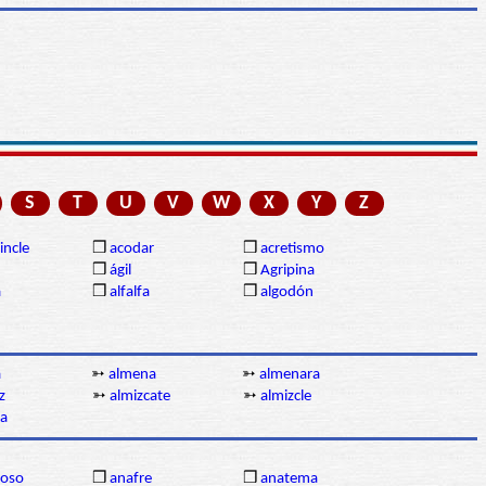
S
T
U
V
W
X
Y
Z
incle
❒
acodar
❒
acretismo
❒
ágil
❒
Agripina
a
❒
alfalfa
❒
algodón
a
➳
almena
➳
almenara
z
➳
almizcate
➳
almizcle
a
oso
❒
anafre
❒
anatema