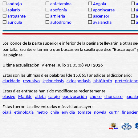
❒
andrajo
❒
anfetamina
❒
Angola
❒
a
❒
apiario
❒
apofonía
❒
apotincarse
❒
á
❒
arrogante
❒
artillería
❒
ascensor
❒
a
❒
aurícula
❒
autódromo
❒
avalancha
❒
a
Los iconos de la parte superior e inferior de la página te llevarán a otra
pantalla. Escribe el término que buscas en la casilla que dice “Busca aqu
las páginas.
Última actualización: Viernes, Julio 31 05:08 PDT 2026
Estas son las últimas diez palabras (de 15.865) añadidas al diccionario:
elucidario
revulsivo
legionelosis
ciclosporiasis
histótrofo
preterintenc
Estas diez entradas han sido modificadas recientemente:
elusivo
Matilde
atleta
carajo
equivocación
chuico
churrasco
papalo
Estas fueron las diez entradas más visitadas ayer:
ojalá
etimología
metro
chile
envidia
tomate
novela
curtir
financie