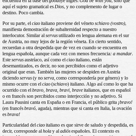
encuentra en la base del
goodbye
inglés:
God be with you
, sólo que
aquí el sujeto gramatical es
Dios
, y no complemento de lugar o
destino. Poco cambia.
Por su parte, el
ciao
italiano proviene del véneto
schiavo (vostro)
,
manifiesta demostración de subalternidad respecto a nuestro
interlocutor. Similar al
servus
utilizado en lengua alemana en el sur
de Austria, no muy lejos de la región véneta. En cierto sentido,
recuerdan a otra despedida que de vez en cuando se encuentra en
lengua española, aunque cada vez con
menos frecuencia
: a mandar
.
Este
servus
austríaco, así como el
ciao
italiano, están
desemantizados, es decir, no son percibidos como el adjetivo
original que eran. También las mujeres se despiden en Austria
diciendo
servus
(y no
serva,
como correspondería por género) y lo
mismo ocurre con el
ciao
(
schiavo
) italiano. Algo así como lo que ha
ocurrido con el
bravo, brava, bravi, brave
italianos, que en español
o en francés son percibidos como interjección y no adjetivo. Si
Laura Pausini canta en España o en Francia, el público grita
¡
bravo!
(en francés
bravó
, aguda), mientras que si canta en Italia, la ovación
es
brava!
Particularidad del
ciao
italiano es que sirve de saludo y despedida, es
decir, corresponde al
hola
y al
adiós
españoles. El contexto es