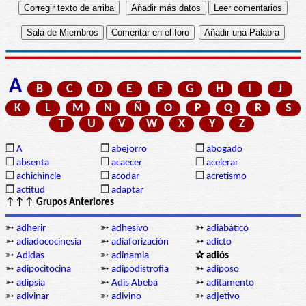
A
B
C
D
E
F
G
H
I
J
K
L
M
N
Ñ
O
P
Q
R
S
T
U
V
W
X
Y
Z
❒
A
❒
abejorro
❒
abogado
❒
absenta
❒
acaecer
❒
acelerar
❒
achichincle
❒
acodar
❒
acretismo
❒
actitud
❒
adaptar
↑↑↑ Grupos Anteriores
➳
adherir
➳
adhesivo
➳
adiabático
➳
adiadococinesia
➳
adiaforización
➳
adicto
➳
Adidas
➳
adinamia
✰ adiós
➳
adipocitocina
➳
adipodistrofia
➳
adiposo
➳
adipsia
➳
Adis Abeba
➳
aditamento
➳
adivinar
➳
adivino
➳
adjetivo