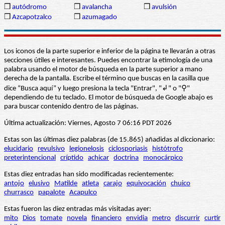
❒
autódromo
❒
avalancha
❒
avulsión
❒
Azcapotzalco
❒
azumagado
Los iconos de la parte superior e inferior de la página te llevarán a otras
secciones útiles e interesantes. Puedes encontrar la etimología de una
palabra usando el motor de búsqueda en la parte superior a mano
derecha de la pantalla. Escribe el término que buscas en la casilla que
dice “Busca aquí” y luego presiona la tecla "Entrar", "↲" o "⚲"
dependiendo de tu teclado. El motor de búsqueda de Google abajo es
para buscar contenido dentro de las páginas.
Última actualización: Viernes, Agosto 7 06:16 PDT 2026
Estas son las últimas diez palabras (de 15.865) añadidas al diccionario:
elucidario
revulsivo
legionelosis
ciclosporiasis
histótrofo
preterintencional
críptido
achicar
doctrina
monocárpico
Estas diez entradas han sido modificadas recientemente:
antojo
elusivo
Matilde
atleta
carajo
equivocación
chuico
churrasco
papalote
Acapulco
Estas fueron las diez entradas más visitadas ayer:
mito
Dios
tomate
novela
financiero
envidia
metro
discurrir
curtir