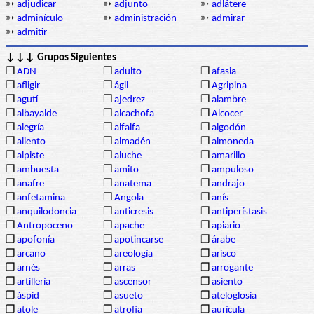
➳
adjudicar
➳
adjunto
➳
adlátere
➳
adminículo
➳
administración
➳
admirar
➳
admitir
↓↓↓ Grupos Siguientes
❒
ADN
❒
adulto
❒
afasia
❒
afligir
❒
ágil
❒
Agripina
❒
agutí
❒
ajedrez
❒
alambre
❒
albayalde
❒
alcachofa
❒
Alcocer
❒
alegría
❒
alfalfa
❒
algodón
❒
aliento
❒
almadén
❒
almoneda
❒
alpiste
❒
aluche
❒
amarillo
❒
ambuesta
❒
amito
❒
ampuloso
❒
anafre
❒
anatema
❒
andrajo
❒
anfetamina
❒
Angola
❒
anís
❒
anquilodoncia
❒
anticresis
❒
antiperístasis
❒
Antropoceno
❒
apache
❒
apiario
❒
apofonía
❒
apotincarse
❒
árabe
❒
arcano
❒
areología
❒
arisco
❒
arnés
❒
arras
❒
arrogante
❒
artillería
❒
ascensor
❒
asiento
❒
áspid
❒
asueto
❒
ateloglosia
❒
atole
❒
atrofia
❒
aurícula