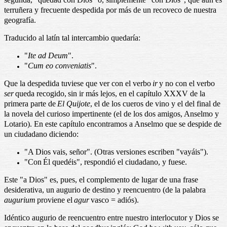
terruñera y frecuente despedida por más de un recoveco de nuestra
geografía.
Traducido al latín tal intercambio quedaría:
"
Ite ad Deum
".
"
Cum eo conveniatis
".
Que la despedida tuviese que ver con el verbo
ir
y no con el verbo
ser
queda recogido,
sin ir más lejos, en el capítulo XXXV de la
primera parte de
El Quijote
, el de los cueros de vino y el del final de
la novela del curioso impertinente (el de los dos amigos, Anselmo y
Lotario). En este capítulo encontramos a Anselmo que se despide de
un ciudadano diciendo:
"A Dios vais, señor". (Otras versiones escriben "vayáis").
"Con
É
l quedéis", respondió el ciudadano, y fuese.
Este "a Dios" es, pues, el complemento de lugar de una frase
desiderativa, un augurio de destino y reencuentro (de la palabra
augurium
proviene el
agur
vasco = adiós).
Idéntico augurio de reencuentro entre nuestro interlocutor y Dios se