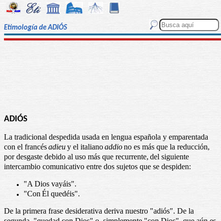
Etimología de ADIÓS
ADIÓS
La tradicional despedida usada en lengua española y emparentada
con el francés
adieu
y el italiano
addio
no es más que la reducción,
por desgaste debido al uso más que recurrente,
del siguiente
intercambio comunicativo entre dos sujetos que se despiden:
"
A Dios vayáis".
"Con
É
l quedéis".
De la primera frase desiderativa deriva nuestro "adiós". De la
segunda, "quedad con Dios" o, simplemente "con Dios", que aún es