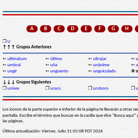
A
B
C
D
E
F
G
H
❒
U
↑↑↑ Grupos Anteriores
➳
ultimátum
➳
último
➳
ultrajar
➳
u
➳
umbral
➳
uña
➳
unánime
➳
➳
ungir
➳
ungüento
➳
unguiculado
✰ u
↓↓↓ Grupos Siguientes
❒
unisex
❒
uraco
❒
uroboro
❒
u
Los iconos de la parte superior e inferior de la página te llevarán a otra
pantalla. Escribe el término que buscas en la casilla que dice “Busca aqu
las páginas.
Última actualización: Viernes, Julio 31 05:08 PDT 2026