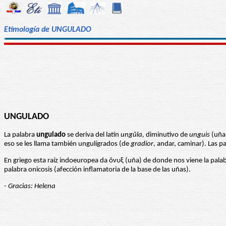
Etimología de UNGULADO
UNGULADO
La palabra
ungulado
se deriva del latín
un
gŭla
,
diminutivo de
unguis
(uña)
eso se les llama también ungulígrados (de
gradior
, andar, caminar). Las 
En griego esta raíz indoeuropea da ὄνυξ (uña) de donde nos viene la palabr
palabra onicosis (afección inflamatoria de la base de las uñas).
- Gracias: Helena