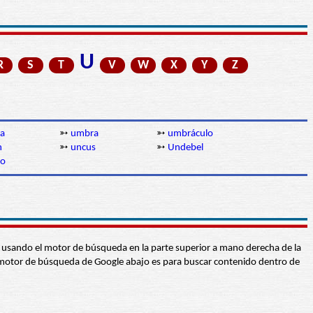
U
R
S
T
V
W
X
Y
Z
a
➳
umbra
➳
umbráculo
n
➳
uncus
➳
Undebel
ro
abra usando el motor de búsqueda en la parte superior a mano derecha de la
 El motor de búsqueda de Google abajo es para buscar contenido dentro de