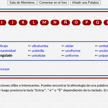
I
J
K
L
M
N
Ñ
O
P
Q
ltraje
➳
ultratumba
➳
ulular
➳
umbel
unanimidad
➳
unbinilio
➳
unciforme
➳
unció
ngulado
➳
unicelular
➳
uniforme
➳
unípa
surpar
s secciones útiles e interesantes. Puedes encontrar la etimología de una pal
í” y luego presiona la tecla "Entrar", "↲" o "⚲" dependiendo de tu teclado.