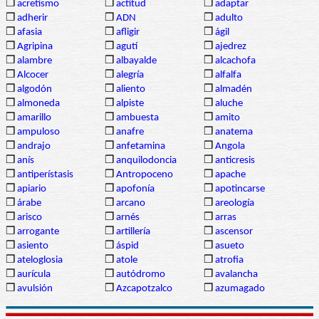
❒
acretismo
❒
actitud
❒
adaptar
❒
adherir
❒
ADN
❒
adulto
❒
afasia
❒
afligir
❒
ágil
❒
Agripina
❒
agutí
❒
ajedrez
❒
alambre
❒
albayalde
❒
alcachofa
❒
Alcocer
❒
alegría
❒
alfalfa
❒
algodón
❒
aliento
❒
almadén
❒
almoneda
❒
alpiste
❒
aluche
❒
amarillo
❒
ambuesta
❒
amito
❒
ampuloso
❒
anafre
❒
anatema
❒
andrajo
❒
anfetamina
❒
Angola
❒
anís
❒
anquilodoncia
❒
anticresis
❒
antiperístasis
❒
Antropoceno
❒
apache
❒
apiario
❒
apofonía
❒
apotincarse
❒
árabe
❒
arcano
❒
areología
❒
arisco
❒
arnés
❒
arras
❒
arrogante
❒
artillería
❒
ascensor
❒
asiento
❒
áspid
❒
asueto
❒
ateloglosia
❒
atole
❒
atrofia
❒
aurícula
❒
autódromo
❒
avalancha
❒
avulsión
❒
Azcapotzalco
❒
azumagado