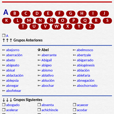
A
B
C
D
E
F
G
H
I
J
K
L
M
N
Ñ
O
P
Q
R
S
T
U
V
W
X
Y
Z
❒
A
↑↑↑ Grupos Anteriores
➳
abejorro
✰ Abel
➳
abelmosco
➳
aberración
➳
aberrante
➳
abertzale
➳
abeto
➳
Abigaíl
➳
abigarrado
➳
abigeato
➳
abigeo
➳
abiogénesis
➳
abisal
➳
abismo
➳
ablación
➳
ablactación
➳
ablativo
➳
ablefaria
➳
ablepsia
➳
ablución
➳
abnegación
➳
abnegar
➳
abochar
➳
abochornado
➳
abofetear
↓↓↓ Grupos Siguientes
❒
abogado
❒
absenta
❒
acaecer
❒
acelerar
❒
achichincle
❒
acodar