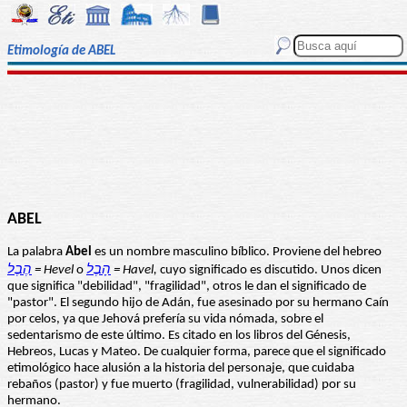
Etimología de ABEL
ABEL
La palabra
Abel
es un nombre masculino bíblico. Proviene del hebreo
הֶבֶל
= Hevel
o
הָבֶל
= Havel,
cuyo significado es discutido. Unos dicen
que significa "debilidad", "fragilidad", otros le dan el significado de
"pastor". El segundo hijo de Adán, fue asesinado por su hermano Caín
por celos, ya que Jehová prefería su vida nómada, sobre el
sedentarismo de este último. Es citado en los libros del Génesis,
Hebreos, Lucas y Mateo. De cualquier forma, parece que el significado
etimológico hace alusión a la historia del personaje, que cuidaba
rebaños (pastor) y fue muerto (fragilidad, vulnerabilidad) por su
hermano.