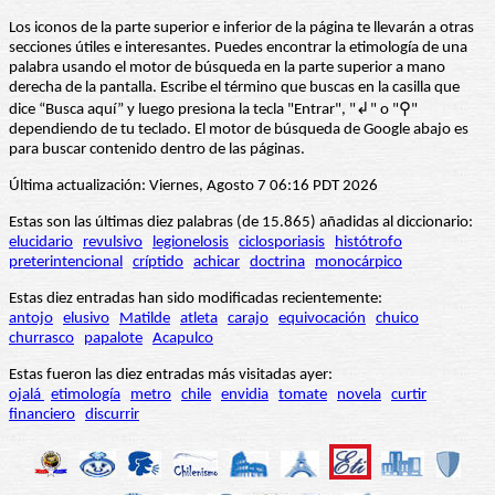
Los iconos de la parte superior e inferior de la página te llevarán a otras
secciones útiles e interesantes. Puedes encontrar la etimología de una
palabra usando el motor de búsqueda en la parte superior a mano
derecha de la pantalla. Escribe el término que buscas en la casilla que
dice “Busca aquí” y luego presiona la tecla "Entrar", "↲" o "⚲"
dependiendo de tu teclado. El motor de búsqueda de Google abajo es
para buscar contenido dentro de las páginas.
Última actualización: Viernes, Agosto 7 06:16 PDT 2026
Estas son las últimas diez palabras (de 15.865) añadidas al diccionario:
elucidario
revulsivo
legionelosis
ciclosporiasis
histótrofo
preterintencional
críptido
achicar
doctrina
monocárpico
Estas diez entradas han sido modificadas recientemente:
antojo
elusivo
Matilde
atleta
carajo
equivocación
chuico
churrasco
papalote
Acapulco
Estas fueron las diez entradas más visitadas ayer:
ojalá
etimología
metro
chile
envidia
tomate
novela
curtir
financiero
discurrir