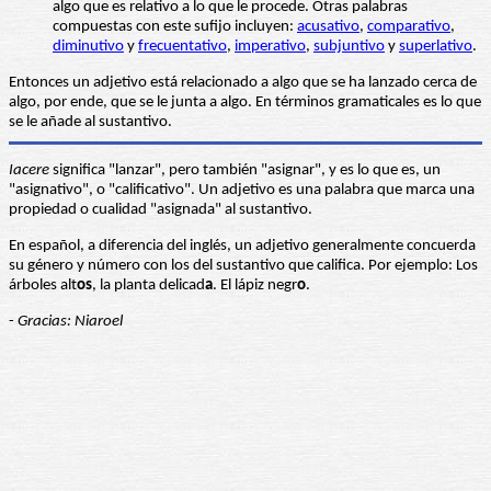
algo que es relativo a lo que le procede. Otras palabras
compuestas con este sufijo incluyen:
acusativo
,
comparativo
,
diminutivo
y
frecuentativo
,
imperativo
,
subjuntivo
y
superlativo
.
Entonces un adjetivo está relacionado a algo que se ha lanzado cerca de
algo, por ende, que se le junta a algo. En términos gramaticales es lo que
se le añade al sustantivo.
Iacere
significa "lanzar", pero también "asignar", y es lo que es, un
"asignativo", o "calificativo". Un adjetivo es una palabra que marca una
propiedad o cualidad "asignada" al sustantivo.
En español, a diferencia del inglés, un adjetivo generalmente concuerda
su género y número con los del sustantivo que califica. Por ejemplo: Los
árboles alt
os
, la planta delicad
a
. El lápiz negr
o
.
-
Gracias: Niaroel