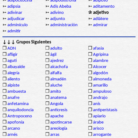
➳
adipocitocina
➳
adipodistrofia
➳
adiposo
➳
adipsia
➳
Adis Abeba
➳
aditamento
➳
adivinar
➳
adivino
✰ adjetivo
➳
adjudicar
➳
adjunto
➳
adlátere
➳
adminículo
➳
administración
➳
admirar
➳
admitir
↓↓↓ Grupos Siguientes
❒
ADN
❒
adulto
❒
afasia
❒
afligir
❒
ágil
❒
Agripina
❒
agutí
❒
ajedrez
❒
alambre
❒
albayalde
❒
alcachofa
❒
Alcocer
❒
alegría
❒
alfalfa
❒
algodón
❒
aliento
❒
almadén
❒
almoneda
❒
alpiste
❒
aluche
❒
amarillo
❒
ambuesta
❒
amito
❒
ampuloso
❒
anafre
❒
anatema
❒
andrajo
❒
anfetamina
❒
Angola
❒
anís
❒
anquilodoncia
❒
anticresis
❒
antiperístasis
❒
Antropoceno
❒
apache
❒
apiario
❒
apofonía
❒
apotincarse
❒
árabe
❒
arcano
❒
areología
❒
arisco
❒
arnés
❒
arras
❒
arrogante