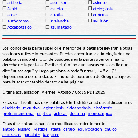
❒
artillería
❒
ascensor
❒
asiento
❒
áspid
❒
asueto
❒
ateloglosia
❒
atole
❒
atrofia
❒
aurícula
❒
autódromo
❒
avalancha
❒
avulsión
❒
Azcapotzalco
❒
azumagado
Los iconos de la parte superior e inferior de la página te llevarán a otras
secciones útiles e interesantes. Puedes encontrar la etimología de una
palabra usando el motor de búsqueda en la parte superior a mano
derecha de la pantalla. Escribe el término que buscas en la casilla que
dice “Busca aquí” y luego presiona la tecla "Entrar", "↲" o "⚲"
dependiendo de tu teclado. El motor de búsqueda de Google abajo es
para buscar contenido dentro de las páginas.
Última actualización: Viernes, Agosto 7 06:16 PDT 2026
Estas son las últimas diez palabras (de 15.865) añadidas al diccionario:
elucidario
revulsivo
legionelosis
ciclosporiasis
histótrofo
preterintencional
críptido
achicar
doctrina
monocárpico
Estas diez entradas han sido modificadas recientemente:
antojo
elusivo
Matilde
atleta
carajo
equivocación
chuico
churrasco
papalote
Acapulco