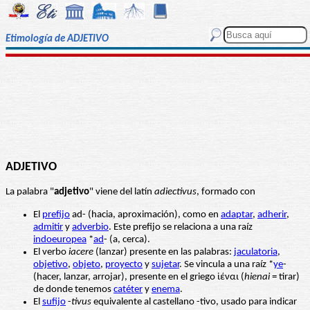
Etimología de ADJETIVO
ADJETIVO
La palabra "
adjetivo
" viene del latín
adiectivus
, formado con
El
prefijo
ad- (hacia, aproximación), como en
adaptar
,
adherir
,
admitir
y
adverbio
. Este prefijo se relaciona a una raíz
indoeuropea
*
ad
- (a, cerca).
El verbo
iacere
(lanzar) presente en las palabras:
jaculatoria
,
objetivo
,
objeto
,
proyecto
y
sujetar
. Se vincula a una raíz *
ye
-
(hacer, lanzar, arrojar), presente en el griego ἱέναι (
hienai
= tirar)
de donde tenemos
catéter
y
enema
.
El
sufijo
-
tivus
equivalente al castellano -tivo, usado para indicar