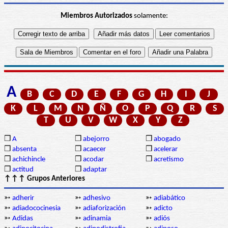
Miembros Autorizados
solamente:
A
B
C
D
E
F
G
H
I
J
K
L
M
N
Ñ
O
P
Q
R
S
T
U
V
W
X
Y
Z
❒
A
❒
abejorro
❒
abogado
❒
absenta
❒
acaecer
❒
acelerar
❒
achichincle
❒
acodar
❒
acretismo
❒
actitud
❒
adaptar
↑↑↑ Grupos Anteriores
➳
adherir
➳
adhesivo
➳
adiabático
➳
adiadococinesia
➳
adiaforización
➳
adicto
➳
Adidas
➳
adinamia
➳
adiós