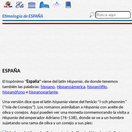
Etimología de ESPAÑA
ESPAÑA
El topónimo "
España
" viene del latín
Hispania
, de donde tenemos
también las palabras:
hispano
,
Hispanoámerica
,
hispanófilo
,
hispanófono
e
hispanoparlante
.
Una versión dice que el latín
hispania
viene del fenicio "
i-sch phannim"
("Isla de Conejos"). Los romanos asimilaban a
Hispania
con aceite de
oliva y conejos. Aquí pueden ver una moneda conmemorando la visita a
Hispania
del emperador Adriano (76-138), donde se ve a un hombre
sujetando una rama de oliva y un conejo a sus pies: