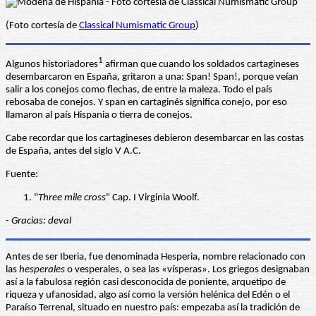
(Foto cortesía de
Classical Numismatic Group
)
1
Algunos historiadores
afirman que cuando los soldados cartagineses
desembarcaron en España, gritaron a una: Span! Span!, porque veían
salir a los conejos como flechas, de entre la maleza. Todo el país
rebosaba de conejos. Y span en cartaginés significa conejo, por eso
llamaron al país Hispania o tierra de conejos.
Cabe recordar que los cartagineses debieron desembarcar en las costas
de España, antes del siglo V A.C.
Fuente:
"
Three mile cross
" Cap. I Virginia Woolf.
- Gracias: deval
Antes de ser Iberia, fue denominada Hesperia, nombre relacionado con
las
hesperales
o vesperales, o sea las «vísperas». Los griegos designaban
así a la fabulosa región casi desconocida de poniente, arquetipo de
riqueza y ufanosidad, algo así como la versión helénica del Edén o el
Paraíso Terrenal, situado en nuestro país: empezaba así la tradición de