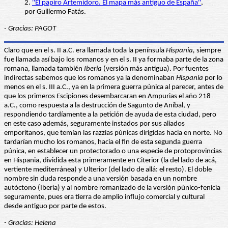
2.
''El papiro Artemidoro. El mapa más antiguo de España''
,
por Guillermo Fatás.
- Gracias: PAGOT
Claro que en el s. II a.C. era llamada toda la península
Hispania,
siempre
fue llamada así bajo los romanos y en el s. II ya formaba parte de la zona
romana, llamada también
Iberia
(versión más antigua). Por fuentes
indirectas sabemos que los romanos ya la denominaban
Hispania
por lo
menos en el s. III a.C., ya en la primera guerra púnica al parecer, antes de
que los primeros Escipiones desembarcaran en Ampurias el año 218
a.C., como respuesta a la destrucción de Sagunto de Aníbal, y
respondiendo tardíamente a la petición de ayuda de esta ciudad, pero
en este caso además, seguramente instados por sus aliados
emporitanos, que temían las razzias púnicas dirigidas hacia en norte. No
tardarían mucho los romanos, hacia el fin de esta segunda guerra
púnica, en establecer un protectorado o una especie de protoprovincias
en Hispania, dividida esta primeramente en Citerior (la del lado de acá,
vertiente mediterránea) y Ulterior (del lado de allá: el resto). El doble
nombre sin duda responde a una versión basada en un nombre
autóctono (Iberia) y al nombre romanizado de la versión púnico-fenicia
seguramente, pues era tierra de amplio influjo comercial y cultural
desde antiguo por parte de estos.
- Gracias: Helena