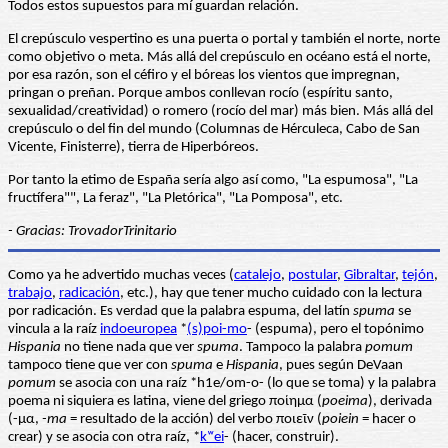
Todos estos supuestos para mí guardan relación.
El crepúsculo vespertino es una puerta o portal y también el norte, norte
como objetivo o meta. Más allá del crepúsculo en océano está el norte,
por esa razón, son el céfiro y el bóreas los vientos que impregnan,
pringan o preñan. Porque ambos conllevan rocío (espíritu santo,
sexualidad/creatividad) o romero (rocío del mar) más bien. Más allá del
crepúsculo o del fin del mundo (Columnas de Hérculeca, Cabo de San
Vicente, Finisterre), tierra de Hiperbóreos.
Por tanto la etimo de España sería algo así como, "La espumosa", "La
fructífera"", La feraz", "La Pletórica", "La Pomposa", etc.
- Gracias: TrovadorTrinitario
Como ya he advertido muchas veces (
catalejo
,
postular
,
Gibraltar
,
tejón
,
trabajo
,
radicación
, etc.), hay que tener mucho cuidado con la lectura
por radicación. Es verdad que la palabra espuma, del latín
spuma
se
vincula a la raíz
indoeuropea
*
(s)poi-mo
- (espuma), pero el topónimo
Hispania
no tiene nada que ver
spuma
. Tampoco la palabra
pomum
tampoco tiene que ver con
spuma
e
Hispania
, pues según DeVaan
pomum
se asocia con una raíz *h1e/om-o- (lo que se toma) y la palabra
poema ni siquiera es latina, viene del griego ποίημα (
poeima
), derivada
(-μα,
-ma
= resultado de la acción) del verbo ποιεῖν (
poiein
= hacer o
crear) y se asocia con otra raíz, *
kʷei
- (hacer, construir).