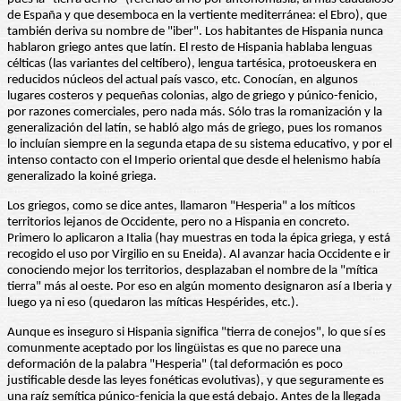
de España y que desemboca en la vertiente mediterránea: el Ebro), que
también deriva su nombre de "iber". Los habitantes de Hispania nunca
hablaron griego antes que latín. El resto de Hispania hablaba lenguas
célticas (las variantes del celtíbero), lengua tartésica, protoeuskera en
reducidos núcleos del actual país vasco, etc. Conocían, en algunos
lugares costeros y pequeñas colonias, algo de griego y púnico-fenicio,
por razones comerciales, pero nada más. Sólo tras la romanización y la
generalización del latín, se habló algo más de griego, pues los romanos
lo incluían siempre en la segunda etapa de su sistema educativo, y por el
intenso contacto con el Imperio oriental que desde el helenismo había
generalizado la koiné griega.
Los griegos, como se dice antes, llamaron "Hesperia" a los míticos
territorios lejanos de Occidente, pero no a Hispania en concreto.
Primero lo aplicaron a Italia (hay muestras en toda la épica griega, y está
recogido el uso por Virgilio en su Eneida). Al avanzar hacia Occidente e ir
conociendo mejor los territorios, desplazaban el nombre de la "mítica
tierra" más al oeste. Por eso en algún momento designaron así a Iberia y
luego ya ni eso (quedaron las míticas Hespérides, etc.).
Aunque es inseguro si Hispania significa "tierra de conejos", lo que sí es
comunmente aceptado por los lingüistas es que no parece una
deformación de la palabra "Hesperia" (tal deformación es poco
justificable desde las leyes fonéticas evolutivas), y que seguramente es
una raíz semítica púnico-fenicia la que está debajo. Antes de la llegada