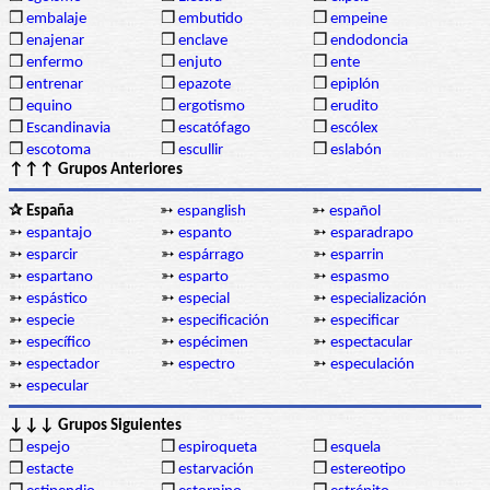
❒
embalaje
❒
embutido
❒
empeine
❒
enajenar
❒
enclave
❒
endodoncia
❒
enfermo
❒
enjuto
❒
ente
❒
entrenar
❒
epazote
❒
epiplón
❒
equino
❒
ergotismo
❒
erudito
❒
Escandinavia
❒
escatófago
❒
escólex
❒
escotoma
❒
escullir
❒
eslabón
↑↑↑ Grupos Anteriores
✰ España
➳
espanglish
➳
español
➳
espantajo
➳
espanto
➳
esparadrapo
➳
esparcir
➳
espárrago
➳
esparrin
➳
espartano
➳
esparto
➳
espasmo
➳
espástico
➳
especial
➳
especialización
➳
especie
➳
especificación
➳
especificar
➳
específico
➳
espécimen
➳
espectacular
➳
espectador
➳
espectro
➳
especulación
➳
especular
↓↓↓ Grupos Siguientes
❒
espejo
❒
espiroqueta
❒
esquela
❒
estacte
❒
estarvación
❒
estereotipo