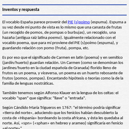
Inventos y respuesta
El vocablo España parece provenir del
PIE
(s)poimo
(espuma). Espuma a
su vez desde mi punto de vista es lo mismo que una canasta de frutas
(un recogido de pomos, de pompas o burbujas), un recogido, una
hazaña (antigua raíz latina
poemo
). Igualmente relacionado con el
vocablo poema, que para mí proviene del PIE (s)poimo (espuma), y
guardando relación con pomo (fruta), pompa, etc.
Es por eso que el significado de Carmen en latín (poema) y en semítico
(jardín/huerto) guardan relación. Un Carmen (como se denominan los
jardines/huerto en la ciudad española de Granada) florido lleno de
frutos es un poema, y viceversa, un poema es un huerto rebosante de
frutos (pomos, pompas). Encantando hipótesis o teorías como la de la
familia de lenguas nostráticas.
También tenemos según Alfonso Klauer en la lengua de los celtas: el
vocablo "span" que significa: "llave" o "entrada".
Según Cándido María Trigueros en 1767: "el término podría significar
«tierra del norte», aduciendo que los fenicios habían descubierto la
costa de «Hispania» bordeando la costa africana, y ésta les quedaba al
norte. Así, «spn» («sphan» en hebreo y arameo) significaría en fenicio
«el norte»".