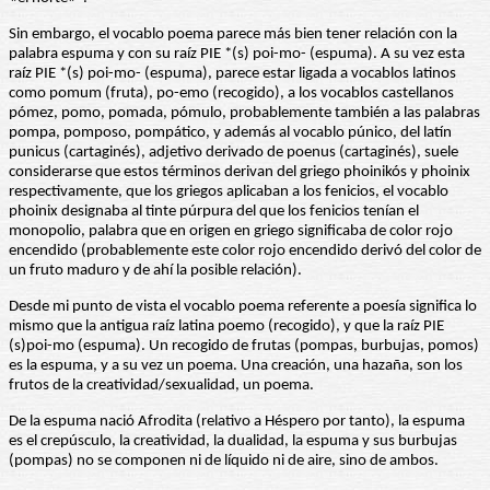
Sin embargo, el vocablo poema parece más bien tener relación con la
palabra espuma y con su raíz PIE *(s) poi-mo- (espuma). A su vez esta
raíz PIE *(s) poi-mo- (espuma), parece estar ligada a vocablos latinos
como pomum (fruta), po-emo (recogido), a los vocablos castellanos
pómez, pomo, pomada, pómulo, probablemente también a las palabras
pompa, pomposo, pompático, y además al vocablo púnico, del latín
punicus (cartaginés), adjetivo derivado de poenus (cartaginés), suele
considerarse que estos términos derivan del griego phoinikós y phoinix
respectivamente, que los griegos aplicaban a los fenicios, el vocablo
phoinix designaba al tinte púrpura del que los fenicios tenían el
monopolio, palabra que en origen en griego significaba de color rojo
encendido (probablemente este color rojo encendido derivó del color de
un fruto maduro y de ahí la posible relación).
Desde mi punto de vista el vocablo poema referente a poesía significa lo
mismo que la antigua raíz latina poemo (recogido), y que la raíz PIE
(s)poi-mo (espuma). Un recogido de frutas (pompas, burbujas, pomos)
es la espuma, y a su vez un poema. Una creación, una hazaña, son los
frutos de la creatividad/sexualidad, un poema.
De la espuma nació Afrodita (relativo a Héspero por tanto), la espuma
es el crepúsculo, la creatividad, la dualidad, la espuma y sus burbujas
(pompas) no se componen ni de líquido ni de aire, sino de ambos.