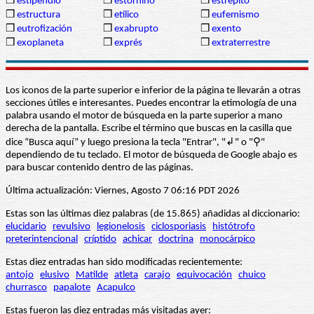
❒
estipendio
❒
estornino
❒
estrépito
❒
estructura
❒
etílico
❒
eufemismo
❒
eutrofización
❒
exabrupto
❒
exento
❒
exoplaneta
❒
exprés
❒
extraterrestre
Los iconos de la parte superior e inferior de la página te llevarán a otras
secciones útiles e interesantes. Puedes encontrar la etimología de una
palabra usando el motor de búsqueda en la parte superior a mano
derecha de la pantalla. Escribe el término que buscas en la casilla que
dice “Busca aquí” y luego presiona la tecla "Entrar", "↲" o "⚲"
dependiendo de tu teclado. El motor de búsqueda de Google abajo es
para buscar contenido dentro de las páginas.
Última actualización: Viernes, Agosto 7 06:16 PDT 2026
Estas son las últimas diez palabras (de 15.865) añadidas al diccionario:
elucidario
revulsivo
legionelosis
ciclosporiasis
histótrofo
preterintencional
críptido
achicar
doctrina
monocárpico
Estas diez entradas han sido modificadas recientemente:
antojo
elusivo
Matilde
atleta
carajo
equivocación
chuico
churrasco
papalote
Acapulco
Estas fueron las diez entradas más visitadas ayer: