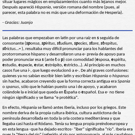
situar lugares mágicos en emplazamientos cuanto más lejanos mejor.
Después apareció
Hispania
, versión romana del nombre (pues, al
parecer, esta palabra no es más que una deformación de Hesperia).
-
Gracias: Juanjo
Las palabras que empezaban en latín por una raíz en
s
seguida de
consonante (
sp
onsa,
sp
iritus,
st
udium,
sp
ecies,
st
are,
st
repitus,
st
rictus
…= ), resultaba muy difícil pronunciar para los hablantes del
protorromance hispano y desarrollaron una e- previa de apoyo para
poder pronunciar esa
s
(ante
t
o
p
) con comodidad (
e
sposa,
e
spíritu,
e
studio,
e
specie,
e
star,
e
strépito,
e
stricto…). Al principio en muchos
casos fue una i-, que luego evolucionó a e-. De ahí graves confusiones:
quienes ya no sabían escribir bien latín y escribían
Hispania
o
hispanus
sin hache, acabaron creyendo que la forma correcta antigua era
Spania
o
spanus
, sólo que le habían puesto una i de apoyo, y acabaron
colándole la e inicial que queda en
E
spaña o
e
spañol. Esa e- no tiene
ningún significado y se llama "e protética".
En efecto, Hispania se llamó antes Iberia, incluso por los griegos. Este
nombre deriva de la propia cultura ibérica, cultura autóctona de la
península desarrollada en toda la orla costera mediterránea y que
llegaba casi hasta el Ródano. Tenía su lengua propia preindoeuropea y
en esta lengua -que ha dejado escritos- "iber" significaba "río". Iberia era
pues la "tierra del río" (referido al río por antonomasia, al más caudaloso