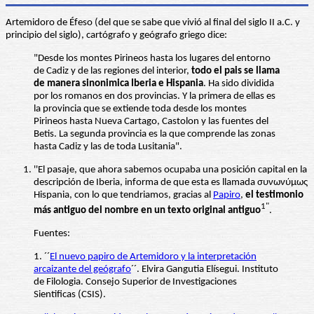
Artemidoro de Éfeso (del que se sabe que vivió al final del siglo II a.C. y
principio del siglo), cartógrafo y geógrafo griego dice:
"Desde los montes Pirineos hasta los lugares del entorno
de Cadiz y de las regiones del interior,
todo el pais se llama
de manera sinonimica Iberia e
Hispania
. Ha sido dividida
por los romanos en dos provincias. Y la primera de ellas es
la provincia que se extiende toda desde los montes
Pirineos hasta Nueva Cartago, Castolon y las fuentes del
Betis. La segunda provincia es la que comprende las zonas
hasta Cadiz y las de toda Lusitania".
''El pasaje, que ahora sabemos ocupaba una posición capital en la
descripción de Iberia, informa de que esta es llamada συνωνύμως
Hispania, con lo que tendriamos, gracias al
Papiro
,
el testimonio
1"
más antiguo del nombre en un texto original antiguo
.
Fuentes:
1. ´´
El nuevo papiro de Artemidoro y la interpretación
arcaizante del geógrafo
´´. Elvira Gangutia Elísegui. Instituto
de Filologia. Consejo Superior de Investigaciones
Sientificas (CSIS).