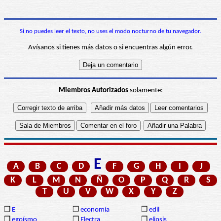
Si no puedes leer el texto, no uses el modo nocturno de tu navegador.
Avísanos si tienes más datos o si encuentras algún error.
Miembros Autorizados
solamente:
E
A
B
C
D
F
G
H
I
J
K
L
M
N
Ñ
O
P
Q
R
S
T
U
V
W
X
Y
Z
❒
E
❒
economía
❒
edil
❒
egoísmo
❒
Electra
❒
elipsis