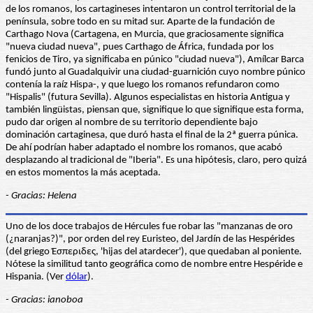
de los romanos, los cartagineses intentaron un control territorial de la
península, sobre todo en su mitad sur. Aparte de la fundación de
Carthago Nova (Cartagena, en Murcia, que graciosamente significa
"nueva ciudad nueva", pues Carthago de África, fundada por los
fenicios de Tiro, ya significaba en púnico "ciudad nueva"), Amílcar Barca
fundó junto al Guadalquivir una ciudad-guarnición cuyo nombre púnico
contenía la raíz Hispa-, y que luego los romanos refundaron como
"Hispalis" (futura Sevilla). Algunos especialistas en historia Antigua y
también lingüistas, piensan que, signifique lo que signifique esta forma,
pudo dar origen al nombre de su territorio dependiente bajo
dominación cartaginesa, que duró hasta el final de la 2ª guerra púnica.
De ahí podrían haber adaptado el nombre los romanos, que acabó
desplazando al tradicional de "Iberia". Es una hipótesis, claro, pero quizá
en estos momentos la más aceptada.
- Gracias: Helena
Uno de los doce trabajos de Hércules fue robar las "manzanas de oro
(¿naranjas?)", por orden del rey Euristeo, del Jardín de las Hespérides
(del griego Έσπεριδες, 'hijas del atardecer'), que quedaban al poniente.
Nótese la similitud tanto geográfica como de nombre entre Hespéride e
Hispania. (Ver
dólar
).
- Gracias: ianoboa