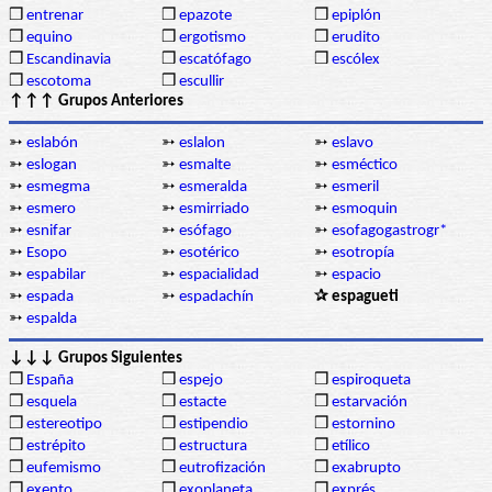
❒
entrenar
❒
epazote
❒
epiplón
❒
equino
❒
ergotismo
❒
erudito
❒
Escandinavia
❒
escatófago
❒
escólex
❒
escotoma
❒
escullir
↑↑↑ Grupos Anteriores
➳
eslabón
➳
eslalon
➳
eslavo
➳
eslogan
➳
esmalte
➳
esméctico
➳
esmegma
➳
esmeralda
➳
esmeril
➳
esmero
➳
esmirriado
➳
esmoquin
➳
esnifar
➳
esófago
➳
esofagogastrogr*
➳
Esopo
➳
esotérico
➳
esotropía
➳
espabilar
➳
espacialidad
➳
espacio
➳
espada
➳
espadachín
✰ espagueti
➳
espalda
↓↓↓ Grupos Siguientes
❒
España
❒
espejo
❒
espiroqueta
❒
esquela
❒
estacte
❒
estarvación
❒
estereotipo
❒
estipendio
❒
estornino
❒
estrépito
❒
estructura
❒
etílico
❒
eufemismo
❒
eutrofización
❒
exabrupto
❒
exento
❒
exoplaneta
❒
exprés