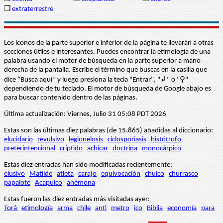
❒
extraterrestre
Los iconos de la parte superior e inferior de la página te llevarán a otras
secciones útiles e interesantes. Puedes encontrar la etimología de una
palabra usando el motor de búsqueda en la parte superior a mano
derecha de la pantalla. Escribe el término que buscas en la casilla que
dice “Busca aquí” y luego presiona la tecla "Entrar", "↲" o "⚲"
dependiendo de tu teclado. El motor de búsqueda de Google abajo es
para buscar contenido dentro de las páginas.
Última actualización: Viernes, Julio 31 05:08 PDT 2026
Estas son las últimas diez palabras (de 15.865) añadidas al diccionario:
elucidario
revulsivo
legionelosis
ciclosporiasis
histótrofo
preterintencional
críptido
achicar
doctrina
monocárpico
Estas diez entradas han sido modificadas recientemente:
elusivo
Matilde
atleta
carajo
equivocación
chuico
churrasco
papalote
Acapulco
anémona
Estas fueron las diez entradas más visitadas ayer:
Torá
etimología
arma
chile
anti
metro
ico
Biblia
economía
para