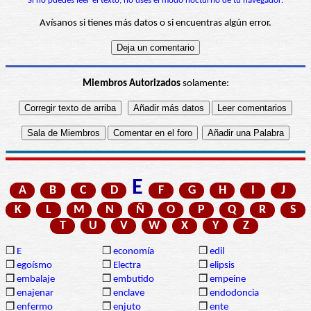
Si no puedes leer el texto, no uses el modo nocturno de tu navegador.
Avísanos si tienes más datos o si encuentras algún error.
Miembros Autorizados
solamente:
E
A
B
C
D
F
G
H
I
J
K
L
M
N
Ñ
O
P
Q
R
S
T
U
V
W
X
Y
Z
❒
E
❒
economía
❒
edil
❒
egoísmo
❒
Electra
❒
elipsis
❒
embalaje
❒
embutido
❒
empeine
❒
enajenar
❒
enclave
❒
endodoncia
❒
enfermo
❒
enjuto
❒
ente