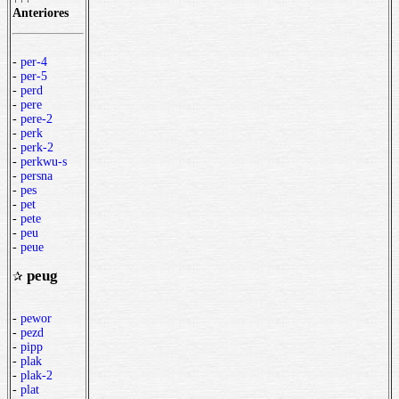
Anteriores
-
per-4
-
per-5
-
perd
-
pere
-
pere-2
-
perk
-
perk-2
-
perkwu-s
-
persna
-
pes
-
pet
-
pete
-
peu
-
peue
peug
✰
-
pewor
-
pezd
-
pipp
-
plak
-
plak-2
-
plat