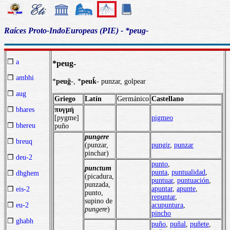
Raíces Proto-IndoEuropeas (PIE) - *peug-
❒
a
*peug-
❒
ambhi
*
peuĝ
-, *
peuk̂
- punzar, golpear
❒
aug
Griego
Latín
Germánico
Castellano
πυγμή
❒
bhares
[pygme]
pigmeo
❒
bhereu
puño
pungere
❒
breuq
(punzar,
pungir
,
punzar
pinchar)
❒
deu-2
punt
o
,
punctum
punta
,
puntualidad
,
❒
dhghem
(picadura,
puntuar
,
puntuación
,
punzada,
apuntar
,
apunte
,
❒
eis-2
punto,
repuntar
,
supino de
acupuntura
,
❒
eu-2
pungere
)
pincho
❒
ghabh
puño
,
puñal
,
puñete
,