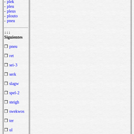
-
plek
-
pleu
-
pleus
-
plouto
-
pneu
↓↓↓
Siguientes
❒
pneu
❒
ret
❒
sei-3
❒
serk
❒
slagw
❒
spel-2
❒
steigh
❒
swekwos
❒
ter
❒
ul