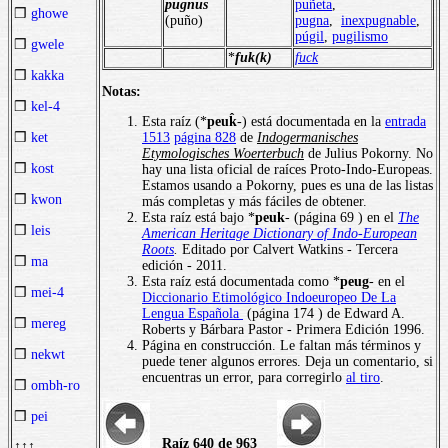
pugnus
puñeta
,
❒
ghowe
(puño)
pugna
,
inexpugnable
,
púgil
,
pugilismo
❒
gwele
*
fuk(k)
fuck
❒
kakka
Notas:
❒
kel-4
Esta raíz (*
peuk̂
-) está documentada en la
entrada
1513
página 828
de
Indogermanisches
❒
ket
Etymologisches Woerterbuch
de Julius Pokorny. No
❒
kost
hay una lista oficial de raíces Proto-Indo-Europeas.
Estamos usando a Pokorny, pues es una de las listas
❒
kwon
más completas y más fáciles de obtener.
Esta raíz está bajo *
peuk
- (página 69 ) en el
The
❒
leis
American Heritage Dictionary of Indo-European
Roots
.
Editado por Calvert Watkins - Tercera
❒
ma
edición - 2011.
Esta raíz está documentada como *
peug
- en el
❒
mei-4
Diccionario Etimológico Indoeuropeo De La
Lengua Española
(página 174 ) de Edward A.
❒
mereg
Roberts y Bárbara Pastor - Primera Edición 1996.
Página en construcción. Le faltan más términos y
❒
nekwt
puede tener algunos errores. Deja un comentario, si
encuentras un error, para corregirlo
al tiro
.
❒
ombh-ro
❒
pei
Raíz 640 de 963
↑↑↑