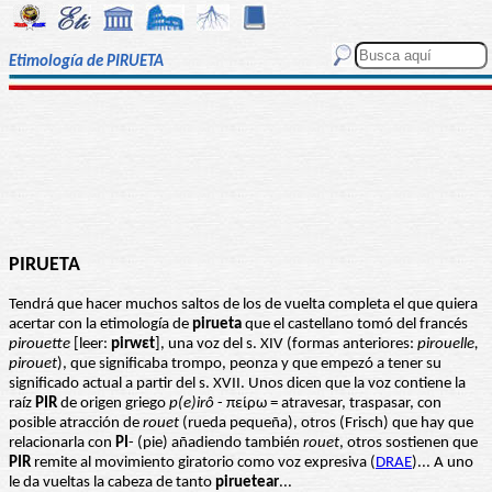
Etimología de PIRUETA
PIRUETA
Tendrá que hacer muchos saltos de los de vuelta completa el que quiera
acertar con la etimología de
pirueta
que el castellano tomó del francés
pirouette
[leer:
pirwεt
], una voz del s. XIV (formas anteriores:
pirouelle,
pirouet
), que significaba trompo, peonza y que empezó a tener su
significado actual a partir del s. XVII. Unos dicen que la voz contiene la
raíz
PIR
de origen griego
p(e)irô
- πείρω = atravesar, traspasar, con
posible atracción de
rouet
(rueda pequeña), otros (Frisch) que hay que
relacionarla con
PI
- (pie) añadiendo también
rouet
, otros sostienen que
PIR
remite al movimiento giratorio como voz expresiva (
DRAE
)... A uno
le da vueltas la cabeza de tanto
piruetear
...