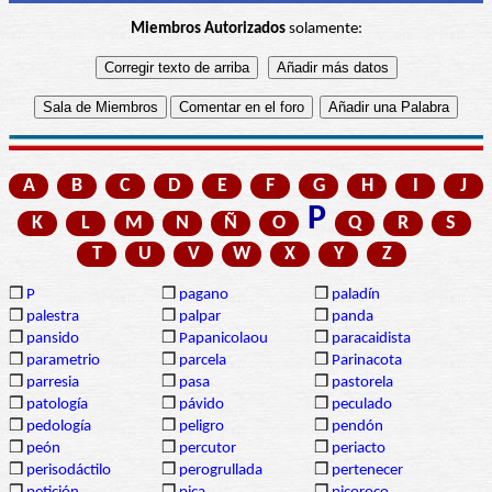
Miembros Autorizados
solamente:
A
B
C
D
E
F
G
H
I
J
P
K
L
M
N
Ñ
O
Q
R
S
T
U
V
W
X
Y
Z
❒
P
❒
pagano
❒
paladín
❒
palestra
❒
palpar
❒
panda
❒
pansido
❒
Papanicolaou
❒
paracaidista
❒
parametrio
❒
parcela
❒
Parinacota
❒
parresia
❒
pasa
❒
pastorela
❒
patología
❒
pávido
❒
peculado
❒
pedología
❒
peligro
❒
pendón
❒
peón
❒
percutor
❒
periacto
❒
perisodáctilo
❒
perogrullada
❒
pertenecer