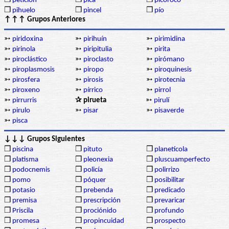
❒
petición
❒
pica
❒
picoroco
❒
pihuelo
❒
pincel
❒
pío
↑↑↑ Grupos Anteriores
➳
piridoxina
➳
pirihuín
➳
pirimidina
➳
pirinola
➳
piripitulia
➳
pirita
➳
piroclástico
➳
piroclasto
➳
pirómano
➳
piroplasmosis
➳
piropo
➳
piroquinesis
➳
pirosfera
➳
pirosis
➳
pirotecnia
➳
piroxeno
➳
pírrico
➳
pirrol
➳
pirrurris
✰ pirueta
➳
pirulí
➳
pirulo
➳
pisar
➳
pisaverde
➳
pisca
↓↓↓ Grupos Siguientes
❒
piscina
❒
pituto
❒
planetícola
❒
platisma
❒
pleonexia
❒
pluscuamperfecto
❒
podocnemis
❒
policía
❒
polirrizo
❒
pomo
❒
póquer
❒
posibilitar
❒
potasio
❒
prebenda
❒
predicado
❒
premisa
❒
prescripción
❒
prevaricar
❒
Priscila
❒
prociónido
❒
profundo
❒
promesa
❒
propincuidad
❒
prospecto