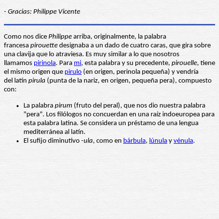
- Gracias: Philippe Vicente
Como nos dice
Philippe
arriba, originalmente, la palabra
francesa
pirouette
designaba a un dado de cuatro caras, que gira sobre
una clavija que lo atraviesa. Es muy similar a lo que nosotros
llamamos
pirinola
. Para
mi
, esta palabra y su precedente,
pirouelle
, tiene
el mismo origen que
pirulo
(en origen, perinola pequeña) y vendría
del latín
pirula
(punta de la nariz, en origen, pequeña pera), compuesto
con:
La palabra
pirum
(fruto del peral), que nos dio nuestra palabra
"pera". Los filólogos no concuerdan en una raíz indoeuropea para
esta palabra latina. Se considera un préstamo de una lengua
mediterránea al latín.
El sufijo diminutivo -
ula
, como en
bárbula
,
lúnula
y
vénula
.